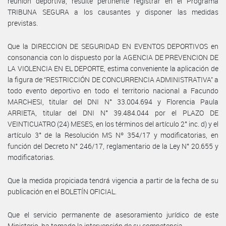
reunión deportiva, resulte pertinente registrar en el Programa
TRIBUNA SEGURA a los causantes y disponer las medidas
previstas.
Que la DIRECCION DE SEGURIDAD EN EVENTOS DEPORTIVOS en
consonancia con lo dispuesto por la AGENCIA DE PREVENCION DE
LA VIOLENCIA EN EL DEPORTE, estima conveniente la aplicación de
la figura de “RESTRICCIÓN DE CONCURRENCIA ADMINISTRATIVA” a
todo evento deportivo en todo el territorio nacional a Facundo
MARCHESI, titular del DNI N° 33.004.694 y Florencia Paula
ARRIETA, titular del DNI N° 39.484.044 por el PLAZO DE
VEINTICUATRO (24) MESES, en los términos del artículo 2° inc. d) y el
artículo 3° de la Resolución MS Nº 354/17 y modificatorias, en
función del Decreto N° 246/17, reglamentario de la Ley N° 20.655 y
modificatorias.
Que la medida propiciada tendrá vigencia a partir de la fecha de su
publicación en el BOLETÍN OFICIAL.
Que el servicio permanente de asesoramiento jurídico de este
Ministerio, ha tomado la intervención de su competencia.