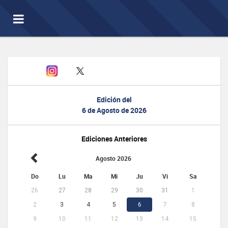
Toggle
navigation
Edición del
6 de Agosto de 2026
Ediciones Anteriores
Agosto 2026
Do
Lu
Ma
Mi
Ju
Vi
Sa
26
27
28
29
30
31
1
2
3
4
5
6
7
8
9
10
11
12
13
14
15