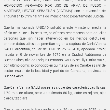
HOMOCIDIO AGRAVADO POR USO DE ARMA DE FUEGO –
MARTÍNEZ, HÉCTOR SEBASTIÁN (VÍCTIMA)” con intervención del
Tribunal en lo Criminal Nº 1 del mencionado Departamento Judicial.
Que la mencionada UNIDAD solicitó a este Ministerio, mediante
oficio del 31 de julio de 2025, se ofrezca recompensa para aquellas
personas que, sin haber intervenido en los hechos delictuales,
brinden datos útiles que permitan lograr la captura de Carla Vanina
GALLI, argentina, titular del DNI N° 25.670.418, apodada “Colo”,
nacida el 9 de noviembre de 1976 en la Ciudad Autónoma de
Buenos Aires, hija de Enrique Fernando GALLI y de Lily Clarita VIKKI,
con último domicilio conocido en quinta Lily del río Carabelas s/n del
sector insular de la localidad y partido de Campana, provincia de
Buenos Aires.
Que Carla Vanina GALLI posee las siguientes características físicas:
1,70 mts. de altura, peso aproximado 80 kg., cabellos rojizos, ojos
claros, tez clara.
Que la mencionada fue condenada el 26 de mayo de 2025 por el