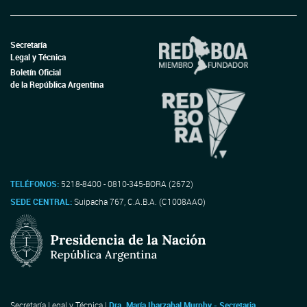
Secretaría
Legal y Técnica
Boletín Oficial
de la República Argentina
TELÉFONOS:
5218-8400 - 0810-345-BORA (2672)
SEDE CENTRAL:
Suipacha 767, C.A.B.A. (C1008AAO)
Secretaría Legal y Técnica |
Dra. María Ibarzabal Murphy - Secretaria