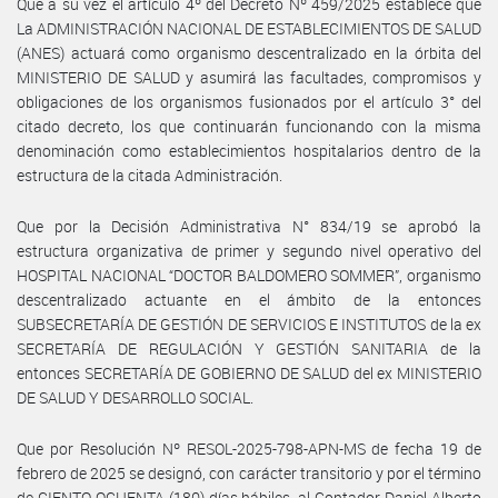
Que a su vez el artículo 4º del Decreto Nº 459/2025 establece que
La ADMINISTRACIÓN NACIONAL DE ESTABLECIMIENTOS DE SALUD
(ANES) actuará como organismo descentralizado en la órbita del
MINISTERIO DE SALUD y asumirá las facultades, compromisos y
obligaciones de los organismos fusionados por el artículo 3° del
citado decreto, los que continuarán funcionando con la misma
denominación como establecimientos hospitalarios dentro de la
estructura de la citada Administración.
Que por la Decisión Administrativa N° 834/19 se aprobó la
estructura organizativa de primer y segundo nivel operativo del
HOSPITAL NACIONAL “DOCTOR BALDOMERO SOMMER”, organismo
descentralizado actuante en el ámbito de la entonces
SUBSECRETARÍA DE GESTIÓN DE SERVICIOS E INSTITUTOS de la ex
SECRETARÍA DE REGULACIÓN Y GESTIÓN SANITARIA de la
entonces SECRETARÍA DE GOBIERNO DE SALUD del ex MINISTERIO
DE SALUD Y DESARROLLO SOCIAL.
Que por Resolución Nº RESOL-2025-798-APN-MS de fecha 19 de
febrero de 2025 se designó, con carácter transitorio y por el término
de CIENTO OCHENTA (180) días hábiles, al Contador Daniel Alberto