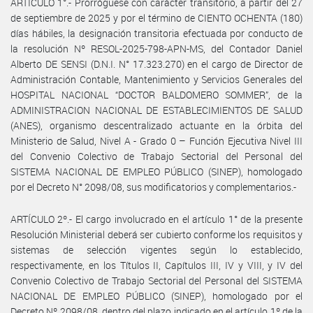
ARTÍCULO 1°.- Prorróguese con carácter transitorio, a partir del 27
de septiembre de 2025 y por el término de CIENTO OCHENTA (180)
días hábiles, la designación transitoria efectuada por conducto de
la resolución Nº RESOL-2025-798-APN-MS, del Contador Daniel
Alberto DE SENSI (D.N.I. N° 17.323.270) en el cargo de Director de
Administración Contable, Mantenimiento y Servicios Generales del
HOSPITAL NACIONAL “DOCTOR BALDOMERO SOMMER”, de la
ADMINISTRACION NACIONAL DE ESTABLECIMIENTOS DE SALUD
(ANES), organismo descentralizado actuante en la órbita del
Ministerio de Salud, Nivel A - Grado 0 – Función Ejecutiva Nivel III
del Convenio Colectivo de Trabajo Sectorial del Personal del
SISTEMA NACIONAL DE EMPLEO PÚBLICO (SINEP), homologado
por el Decreto N° 2098/08, sus modificatorios y complementarios.-
ARTÍCULO 2º.- El cargo involucrado en el artículo 1° de la presente
Resolución Ministerial deberá ser cubierto conforme los requisitos y
sistemas de selección vigentes según lo establecido,
respectivamente, en los Títulos II, Capítulos III, IV y VIII, y IV del
Convenio Colectivo de Trabajo Sectorial del Personal del SISTEMA
NACIONAL DE EMPLEO PÚBLICO (SINEP), homologado por el
Decreto Nº 2098/08, dentro del plazo indicado en el artículo 1º de la