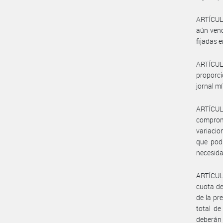
ARTÍCULO
aún venc
fijadas 
ARTÍCUL
proporci
jornal m
ARTÍCUL
comprome
variacio
que podr
necesida
ARTÍCULO
cuota de
de la pr
total de
deberán 