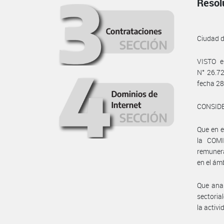
Resol
Ciudad 
VISTO e
N° 26.7
fecha 28
CONSID
Que en e
la COMI
remuner
en el ám
Que anal
sectoria
la activ