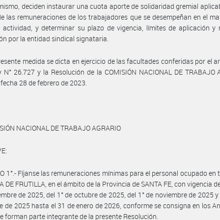
mismo, deciden instaurar una cuota aporte de solidaridad gremial aplica
 de las remuneraciones de los trabajadores que se desempeñan en el ma
 actividad, y determinar su plazo de vigencia, límites de aplicación 
ón por la entidad sindical signataria.
resente medida se dicta en ejercicio de las facultades conferidas por el ar
ey N° 26.727 y la Resolución de la COMISIÓN NACIONAL DE TRABAJO
 fecha 28 de febrero de 2023.
ISIÓN NACIONAL DE TRABAJO AGRARIO
E:
 1°.- Fíjanse las remuneraciones mínimas para el personal ocupado en 
DE FRUTILLA, en el ámbito de la Provincia de SANTA FE, con vigencia de
embre de 2025, del 1° de octubre de 2025, del 1° de noviembre de 2025 y 
e de 2025 hasta el 31 de enero de 2026, conforme se consigna en los Anex
 que forman parte integrante de la presente Resolución.