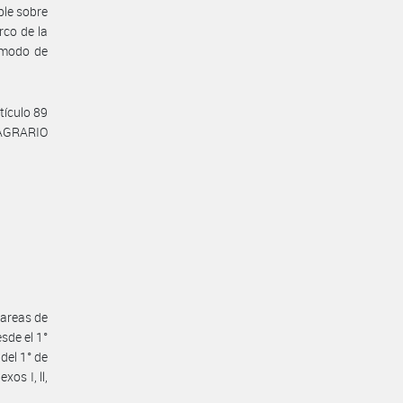
ble sobre
rco de la
y modo de
tículo 89
 AGRARIO
tareas de
sde el 1°
del 1° de
os I, ll,