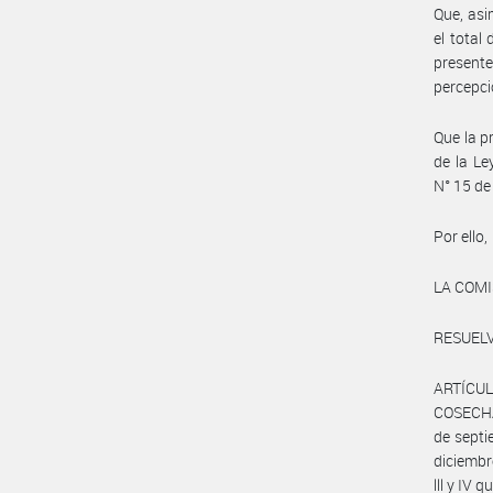
Que, asi
el total
presente
percepci
Que la p
de la L
N° 15 de
Por ello,
LA COM
RESUELV
ARTÍCULO
COSECHA 
de septi
diciembr
lll y IV