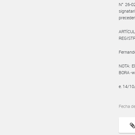
N° 26-02
signatar
preceden
ARTÍCULO
REGISTRO
Fernando
NOTA: El
BORA -ww
e. 14/1
Fecha d