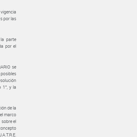
vigencia
s por las
la parte
a por el
RARIO se
 posibles
esolución
 1°, y la
ión de la
 el marco
 sobre el
concepto
.A.T.R.E.