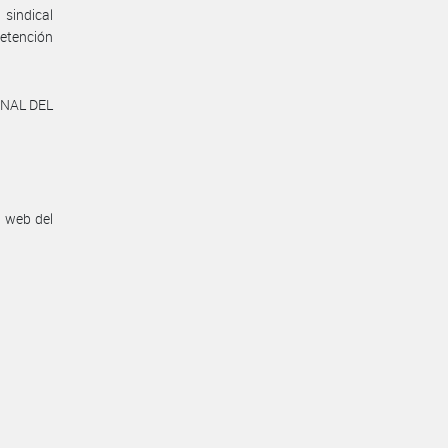
 sindical
retención
IONAL DEL
n web del