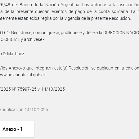
6/48 del Banco de la Nación Argentina. Los afiliados a la asociación
ia de la presente quedan exentos de pago de la cuota solidaria. La 
temente establecida regirá por la vigencia de la presente Resolución.
 6°.- Regístrese, comuníquese, publíquese y dése a la DIRECCIÓN NAC
 OFICIAL y archívese.-
 D. Martinez
/los Anexo/s que integra/n este(a) Resolución se publican en la edició
w.boletinoficial.gob.ar-
0/2025 N° 75997/25 v. 14/10/2025
e publicación 14/10/2025
Anexo - 1