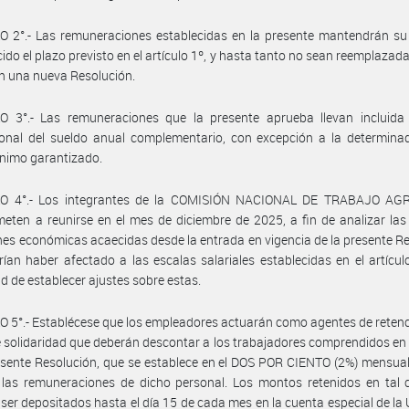
 2°.- Las remuneraciones establecidas en la presente mantendrán su 
ido el plazo previsto en el artículo 1º, y hasta tanto no sean reemplazada
en una nueva Resolución.
O 3°.- Las remuneraciones que la presente aprueba llevan incluida 
onal del sueldo anual complementario, con excepción a la determinad
ínimo garantizado.
O 4°.- Los integrantes de la COMISIÓN NACIONAL DE TRABAJO AG
ten a reunirse en el mes de diciembre de 2025, a fin de analizar las
nes económicas acaecidas desde la entrada en vigencia de la presente R
ían haber afectado a las escalas salariales establecidas en el artículo
d de establecer ajustes sobre estas.
 5°.- Establécese que los empleadores actuarán como agentes de retenc
 solidaridad que deberán descontar a los trabajadores comprendidos en
esente Resolución, que se establece en el DOS POR CIENTO (2%) mensual
 las remuneraciones de dicho personal. Los montos retenidos en tal 
ser depositados hasta el día 15 de cada mes en la cuenta especial de la U