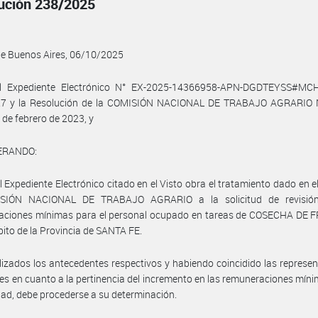
ución 238/2025
de Buenos Aires, 06/10/2025
l Expediente Electrónico N° EX-2025-14366958-APN-DGDTEYSS#MCH
27 y la Resolución de la COMISIÓN NACIONAL DE TRABAJO AGRARIO 
 de febrero de 2023, y
ERANDO:
l Expediente Electrónico citado en el Visto obra el tratamiento dado en e
SIÓN NACIONAL DE TRABAJO AGRARIO a la solicitud de revisió
aciones mínimas para el personal ocupado en tareas de COSECHA DE F
bito de la Provincia de SANTA FE.
izados los antecedentes respectivos y habiendo coincidido las represe
les en cuanto a la pertinencia del incremento en las remuneraciones mín
idad, debe procederse a su determinación.