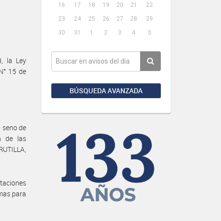
16
17
18
19
20
21
22
23
24
25
26
27
28
29
30
31
1
2
3
4
5
, la Ley
N° 15 de
BÚSQUEDA AVANZADA
l seno de
n de las
RUTILLA,
ntaciones
imas para