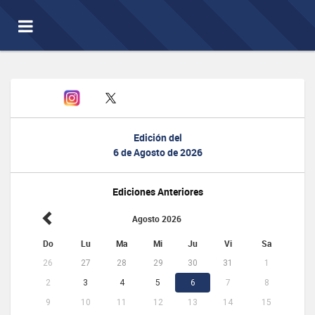
Toggle
navigation
Edición del
6 de Agosto de 2026
Ediciones Anteriores
Agosto 2026
Do
Lu
Ma
Mi
Ju
Vi
Sa
26
27
28
29
30
31
1
2
3
4
5
6
7
8
9
10
11
12
13
14
15