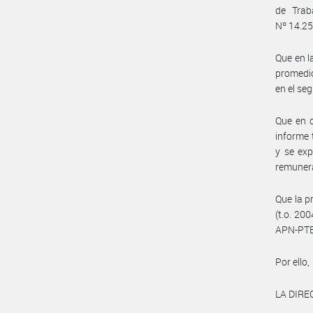
de Trab
Nº 14.250
Que en l
promedio
en el se
Que en c
informe 
y se exp
remunera
Que la p
(t.o. 20
APN-PTE
Por ello,
LA DIRE