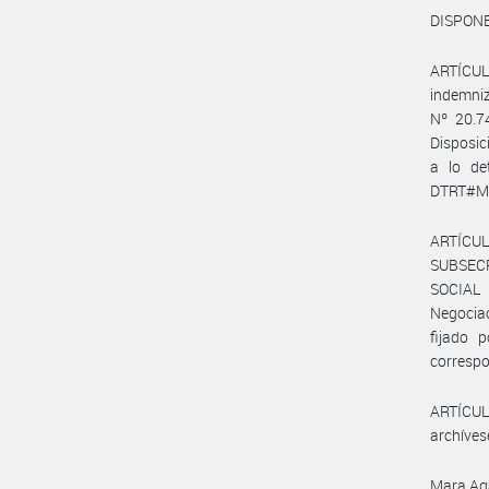
DISPONE
ARTÍCULO
indemniz
Nº 20.7
Disposi
a lo de
DTRT#MCH
ARTÍCUL
SUBSEC
SOCIAL 
Negociac
fijado 
correspo
ARTÍCULO
archíves
Mara Ag