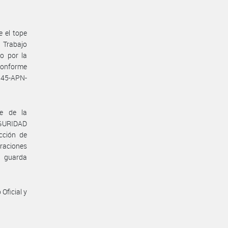
e el tope
e Trabajo
o por la
conforme
845-APN-
te de la
GURIDAD
cción de
eraciones
a guarda
Oficial y