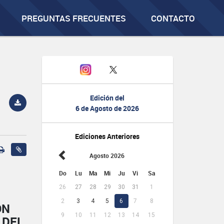
PREGUNTAS FRECUENTES
CONTACTO
Edición del
6 de Agosto de 2026
Ediciones Anteriores
Agosto 2026
Do
Lu
Ma
Mi
Ju
Vi
Sa
26
27
28
29
30
31
1
2
3
4
5
6
7
8
ÓN
9
10
11
12
13
14
15
 DEL