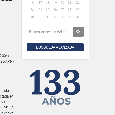
16
17
18
19
20
21
22
23
24
25
26
27
28
29
30
31
1
2
3
4
5
BÚSQUEDA AVANZADA
2004), la
323-APN-
e, obran
citada en
RA DE LA
A DE LA
olectivo