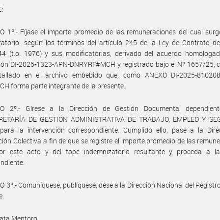
:
 1º.- Fíjase el importe promedio de las remuneraciones del cual surg
atorio, según los términos del artículo 245 de la Ley de Contrato d
44 (t.o. 1976) y sus modificatorias, derivado del acuerdo homologad
ción DI-2025-1323-APN-DNRYRT#MCH y registrado bajo el Nº 1657/25, 
tallado en el archivo embebido que, como ANEXO DI-2025-81020
 forma parte integrante de la presente.
O 2º.- Gírese a la Dirección de Gestión Documental dependien
RETARÍA DE GESTIÓN ADMINISTRATIVA DE TRABAJO, EMPLEO Y SE
para la intervención correspondiente. Cumplido ello, pase a la Dire
ión Colectiva a fin de que se registre el importe promedio de las remun
por este acto y del tope indemnizatorio resultante y proceda a l
ndiente.
 3º.- Comuníquese, publíquese, dése a la Dirección Nacional del Registro 
e.
ata Mentoro