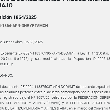
BAJO
sición 1864/2025
25-1864-APN-DNRYRT#MCH
de Buenos Aires, 12/08/2025
 Expediente EX-2024-118376130- -APN-DGD#MT, la Ley Nº 14.250 (t.o. 
20.744 (t.o.1976) y sus modificatorias, la Disposición DI-2025-1
#MCH, y
ERANDO:
el documento RE-2024-118375037-APN-DGD#MT del presente expedient
las salariales pertenecientes al acuerdo homologado por la Disposición 
, y registrado bajo el Nº 1657/25, celebrado por la FEDERACIÓN OBRE
RIA DEL VESTIDO Y AFINES (FONIVA) y la FEDERACIÓN ARGENTIN
IA DE LA INDUMENTARIA Y AFINES (FAIIA), en el marco del Convenio C