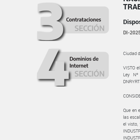
TRA
Dispo
DI-20
Ciudad 
VISTO el
Ley Nº 
DNRYRT
CONSID
Que en 
las esca
el visto
INDUST
INDUSTR