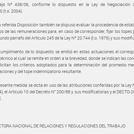
ajo Nº 438/06, conforme lo dispuesto en la Ley de Negociación C
 (t.o. 2004).
a referida Disposición también se dispuso evaluar la procedencia de estab
s de las remuneraciones para, en caso de corresponder, fijar los topes 
gundo párrafo del Artículo 245 de la Ley Nº 20.744 (t.o. 1976) y sus modifi
umplimiento de lo dispuesto se emitió en estas actuaciones el corres
técnico al cual se remite en orden a la brevedad, donde se indican las co
licitan los criterios adoptados para la determinación del promedio m
ciones y del tope indemnizatorio resultante.
resente medida se dicta en uso de las atribuciones conferidas por la Ley
04), el Artículo 10 del Decreto N° 200/88 y sus modificatorias y el DECTO-
.
CTORA NACIONAL DE RELACIONES Y REGULACIONES DEL TRABAJO