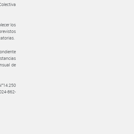
olectiva
lecer los
previstos
catorias.
pondiente
nstancias
ensual de
 N°14.250
2024-862-