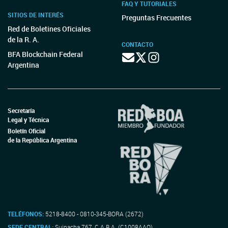
FAQ Y TUTORIALES
SITIOS DE INTERÉS
Preguntas Frecuentes
Red de Boletines Oficiales
de la R. A.
CONTACTO
BFA Blockchain Federal
Argentina
Secretaría
Legal y Técnica
Boletín Oficial
de la República Argentina
TELÉFONOS:
5218-8400 - 0810-345-BORA (2672)
SEDE CENTRAL:
Suipacha 767, C.A.B.A. (C1008AAO)