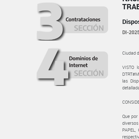
TRA
Dispo
DI-20
Ciudad 
VISTO l
DTRT#MCH
las Dis
detallad
CONSID
Que por 
diverso
PAPEL, 
respect