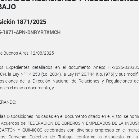
BAJO
sición 1871/2025
25-1871-APN-DNRYRT#MCH
de Buenos Aires, 12/08/2025
os Expedientes detallados en el documento Anexo IF-2025-83933
, la Ley Nº 14.250 (t.o. 2004), la Ley Nº 20.744 (t.o.1976) y sus modifi
posiciones de la Dirección Nacional de Relaciones y Regulaciones de
as en el mismo documento, y
ERANDO:
las Disposiciones indicadas en el documento citado en el Visto, se ho
s Acuerdos del FEDERACIÓN DE OBREROS Y EMPLEADOS DE LA INDUS
CARTÓN Y QUÍMICOS celebrados con diversas empresas en el marc
ivos Convenio Colectivo de Trabajo, conforme lo dispuesto en l