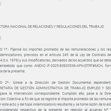
.
CTORA NACIONAL DE RELACIONES Y REGULACIONES DEL TRABAJO
:
 1º.- Fíjanse los importes promedio de las remuneraciones y los res
demnizatorios, previstos en el artículo 245 de la Ley de Contrato d
4 (t.o. 1976) y sus modificatorias, derivados de los acuerdos que se detal
 embebido que como ANEXO IF-2025-83933536-APN-DTRT#MCH, for
te de la presente.
O 2º.- Gírese a la Dirección de Gestión Documental dependien
RETARÍA DE GESTIÓN ADMINISTRATIVA DE TRABAJO, EMPLEO Y SE
para la intervención correspondiente. Cumplido ello, pase a la Dire
ión Colectiva a fin de que se registre el importe promedio de las remun
or este acto y del tope indemnizatorio resultante y se tome razón de lo es
onsiderando respectivo de la presente, en relación al acuerdo Nº 