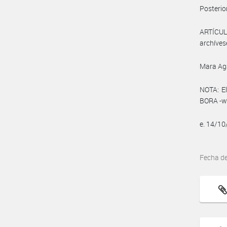
Posterio
ARTÍCULO
archíves
Mara Ag
NOTA: El
BORA -ww
e. 14/1
Fecha d