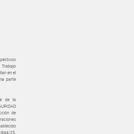
pectivos
e Trabajo
lan en el
ma parte
te de la
GURIDAD
cción de
eraciones
tablecido
1844/25.