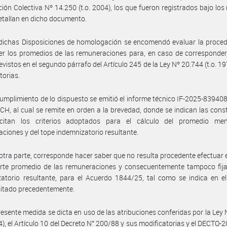
ión Colectiva Nº 14.250 (t.o. 2004), los que fueron registrados bajo lo
etallan en dicho documento.
dichas Disposiciones de homologación se encomendó evaluar la proced
er los promedios de las remuneraciones para, en caso de corresponder, 
evistos en el segundo párrafo del Artículo 245 de la Ley Nº 20.744 (t.o. 19
torias.
umplimiento de lo dispuesto se emitió el informe técnico IF-2025-8394
, al cual se remite en orden a la brevedad, donde se indican las cons
icitan los criterios adoptados para el cálculo del promedio me
ciones y del tope indemnizatorio resultante.
otra parte, corresponde hacer saber que no resulta procedente efectuar e
rte promedio de las remuneraciones y consecuentemente tampoco fijar
atorio resultante, para el Acuerdo 1844/25, tal como se indica en e
citado precedentemente.
resente medida se dicta en uso de las atribuciones conferidas por la Ley
04), el Artículo 10 del Decreto N° 200/88 y sus modificatorias y el DECTO-