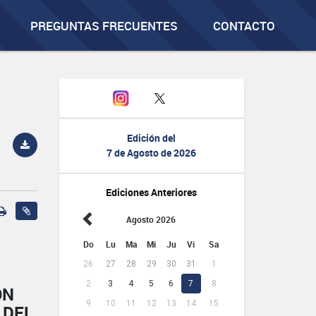
PREGUNTAS FRECUENTES
CONTACTO
Edición del
7 de Agosto de 2026
Ediciones Anteriores
Agosto 2026
Do
Lu
Ma
Mi
Ju
Vi
Sa
26
27
28
29
30
31
1
2
3
4
5
6
7
8
ÓN
9
10
11
12
13
14
15
 DEL