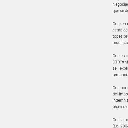
Negociac
que se d
Que, en 
establec
topes pr
modifica
Que en c
DTRT#MCH
se expl
remunera
Que por 
del impo
indemniz
técnico 
Que la p
(t.o. 20