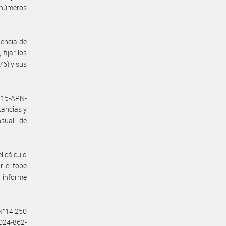
s números
encia de
fijar los
76) y sus
0815-APN-
tancias y
nsual de
l cálculo
 el tope
l informe
 N°14.250
2024-862-