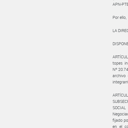
APN-PTE
Por ello,
LA DIRE
DISPONE
ARTÍCULO
topes in
Nº 20.74
archivo
integran
ARTÍCUL
SUBSEC
SOCIAL 
Negociac
fijado p
en el c