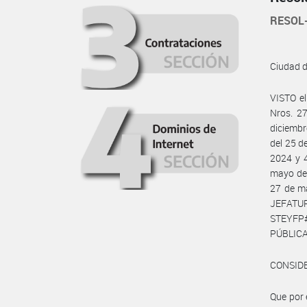
RESOL
Ciudad 
VISTO e
Nros. 27
diciembr
del 25 d
2024 y 4
mayo de 
27 de m
JEFATU
STEYFP
PÚBLICA
CONSID
Que por 