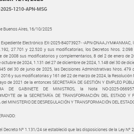
-2025-1210-APN-MSG
de Buenos Aires, 16/10/2025
l Expediente Electrónico EX-2025-84073927- -APN-DNAAJYM#ANMAC, l
.192, 27.701 y 22.520 y sus modificatorias, los Decretos Nros. 2.098
e de 2008 sus modificatorios y complementarios, 8 del 2 de enero de 
e octubre de 2024, 1.131 del 27 de diciembre de 2024, 1.148 del 30 de dic
45 del 30 de junio de 2025, las Decisiones Administrativas Nros. 479 
2016 y sus modificatorias y 161 del 22 de marzo de 2024, la Resolución 
ayo de 2021 de la entonces SECRETARÍA DE GESTIÓN Y EMPLEO PÚBLI
RA DE GABINETE DE MINISTROS, la Nota NO-2025-066957
#MDYTE de la SECRETARÍA DE TRANSFORMACIÓN DEL ESTADO Y 
 del MINISTERIO DE DESREGULACIÓN Y TRANSFORMACIÓN DEL ESTADO
ERANDO:
el Decreto Nº 1.131/24 se estableció que las disposiciones de la Ley Nº 