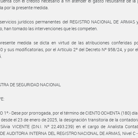
uenta con el crédito necesario a fin atender el gasto resultante de la
a por la presente medida.
 servicios jurídicos permanentes del REGISTRO NACIONAL DE ARMAS y
io, han tomado las intervenciones que les competen.
resente medida se dicta en virtud de las atribuciones conferidas po
0 y sus modificatorias, por el Artículo 2º del Decreto Nº 958/24, y por e
.
STRA DE SEGURIDAD NACIONAL
E:
 1º.- Dese por prorrogada, por el término de CIENTO OCHENTA (180) día
 desde el 23 de enero de 2025, la designación transitoria de la contador
ilvia VICENTE (D.N.I. Nº 22.493.239) en el cargo de Analista Contab
DE AUDITORIA INTERNA DEL REGISTRO NACIONAL DE ARMAS, Nivel C -