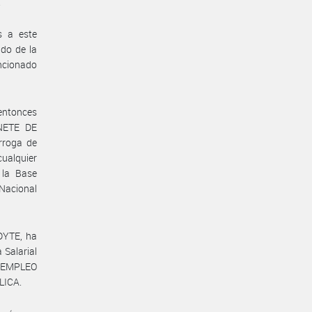
.
s a este
ado de la
ncionado
 entonces
NETE DE
rroga de
cualquier
 la Base
Nacional
DYTE, ha
 Salarial
 EMPLEO
LICA.