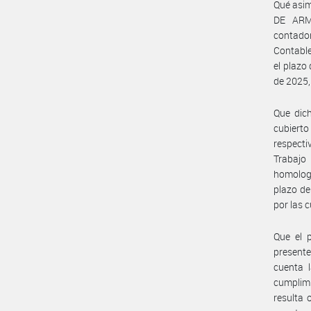
Qué asim
DE ARMA
contador
Contabl
el plazo
de 2025,
Que dich
cubierto
respecti
Trabajo
homologa
plazo de
por las 
Que el 
presente
cuenta l
cumplim
resulta 