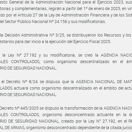
sto General de la Administración Nacional para el Ejercicio 2023, s
torias y complementarias, regirán a partir del 1º de enero de 2025, en vir
ido por el Artículo 27 de la Ley de Administración Financiera y de los Si
del Sector Público Nacional Nº 24.156 y sus modificatorias.
la Decisión Administrativa Nº 3/25, se distribuyeron los Recursos y los
tarios para dar inicio a la ejecución del Ejercicio Fiscal 2025.
 la Ley Nº 27.192 y su modificatoria, se creó la AGENCIA NAC
ALES CONTROLADOS, como organismo descentralizado en el ámb
RIO DE SEGURIDAD NACIONAL.
 el Decreto Nº 8/24 se dispuso que la AGENCIA NACIONAL DE MA
ADOS actuará como organismo descentralizado en el ámbito del act
RIO DE SEGURIDAD NACIONAL.
 Decreto Nº 445/2025 se dispuso la transformación de la AGENCIA NAC
LES CONTROLADOS, organismo desconcentrado actuante en la ór
RIO DE SEGURIDAD NACIONAL, creado por la Ley N° 27.192, en el 
 DE ARMAS, organismo desconcentrado dependiente de la citada jurisd