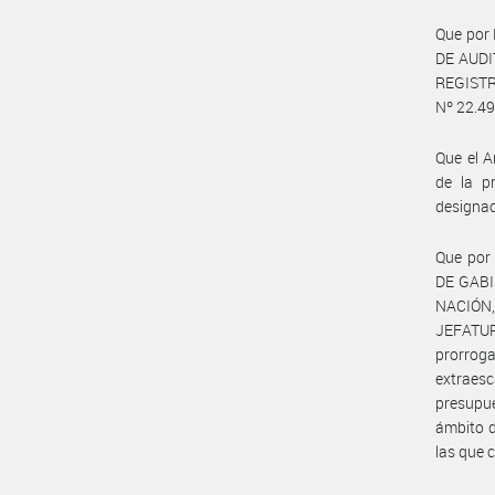
Que por 
DE AUDI
REGISTR
Nº 22.49
Que el A
de la p
designac
Que por 
DE GABIN
NACIÓN,
JEFATUR
prorroga
extraesc
presupue
ámbito d
las que 