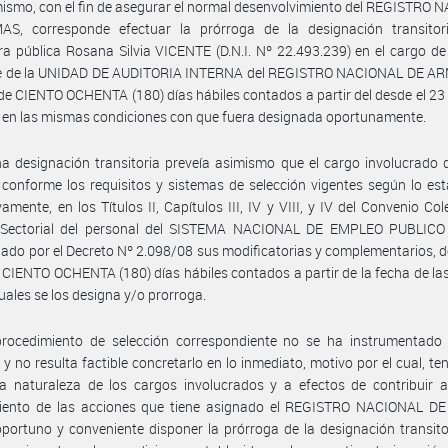
ismo, con el fin de asegurar el normal desenvolvimiento del REGISTRO
S, corresponde efectuar la prórroga de la designación transitor
a pública Rosana Silvia VICENTE (D.N.I. Nº 22.493.239) en el cargo de
e de la UNIDAD DE AUDITORIA INTERNA del REGISTRO NACIONAL DE AR
 de CIENTO OCHENTA (180) días hábiles contados a partir del desde el 23
 en las mismas condiciones con que fuera designada oportunamente.
a designación transitoria preveía asimismo que el cargo involucrado 
 conforme los requisitos y sistemas de selección vigentes según lo est
vamente, en los Títulos II, Capítulos III, IV y VIII, y IV del Convenio Col
 Sectorial del personal del SISTEMA NACIONAL DE EMPLEO PUBLICO 
do por el Decreto Nº 2.098/08 sus modificatorias y complementarios, d
 CIENTO OCHENTA (180) días hábiles contados a partir de la fecha de l
cuales se los designa y/o prorroga.
procedimiento de selección correspondiente no se ha instrumentado 
 y no resulta factible concretarlo en lo inmediato, motivo por el cual, te
a naturaleza de los cargos involucrados y a efectos de contribuir a
iento de las acciones que tiene asignado el REGISTRO NACIONAL D
oportuno y conveniente disponer la prórroga de la designación transito