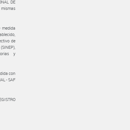
IONAL DE
s mismas
e medida
blecido,
ectivo de
(SINEP),
orias y
edida con
NAL - SAF
REGISTRO