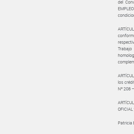
del Con
EMPLEO 
condicio
ARTÍCUL
conform
respecti
Trabajo
homolo
complem
ARTÍCULO
los créd
Nº 208 
ARTÍCUL
OFICIAL 
Patricia 