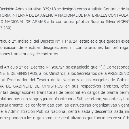
Decisión Administrativa 339/18 se designó como Analista Contable de 
TORIA INTERNA DE LA AGENCIA NACIONAL DE MATERIALES CONTROLA
O NACIONAL DE ARMAS a la contadora pública Rosana Silvia VICENTE
3.239).
rtículo 2º, Inciso c, del Decreto Nº 1.148/24, estableció que quedan ex
rohibición de efectuar designaciones ni contrataciones las prórroga
iones transitorias y de contratos.
el Artículo 2º del Decreto Nº 958/24 se estableció que; “(…) Correspond
ETE DE MINISTROS, a los Ministros, a los Secretarios de la PRESIDEN
 al Procurador del Tesoro de la Nación y a los Vicejefes de Gabine
A DE GABINETE DE MINISTROS, en sus respectivos ámbitos, efec
r las designaciones transitorias de personal en cargos de planta per
alafonarios con rango y jerarquía inferior a Subsecretario, vacantes y fi
stariamente, de conformidad con las estructuras organizativas vigent
e la Administración Pública Nacional, centralizada y descentralizada, i
correspondan a los organismos descentralizados que funcionen en su órbit