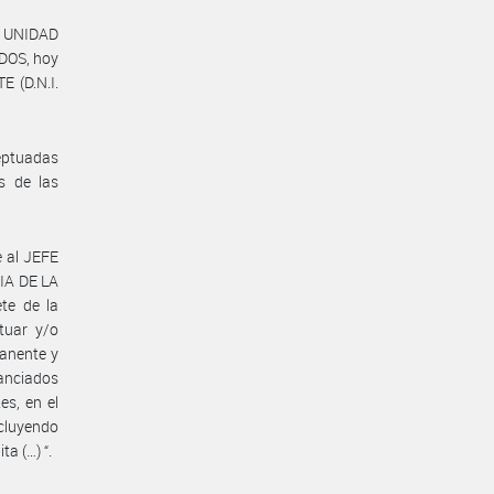
la UNIDAD
DOS, hoy
 (D.N.I.
ceptuadas
s de las
e al JEFE
CIA DE LA
te de la
tuar y/o
manente y
nanciados
es, en el
ncluyendo
a (…) “.