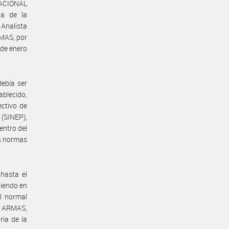
 NACIONAL
ia de la
 Analista
MAS, por
 de enero
debía ser
ablecido,
ectivo de
(SINEP),
entro del
as normas
hasta el
niendo en
l normal
E ARMAS,
ria de la