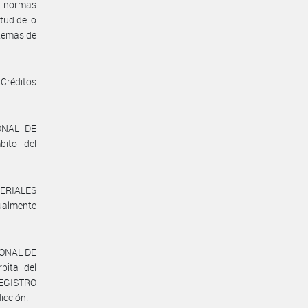
us normas
tud de lo
stemas de
 Créditos
IONAL DE
ito del
TERIALES
ualmente
IONAL DE
bita del
REGISTRO
icción.