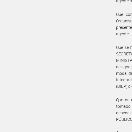
agente m
Que con
Organism
present
agente.
Que se h
SECRET
MINISTR
designac
modalid
Integrad
(BIEP) o 
Que de 
tomado i
depend
PÚBLICO