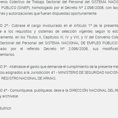
venio Colectivo de Trabajo Sectorial del Personal del SISTEMA NAC
PÚBLICO (SINEP), homologado por el Decreto Nº 2.098/2008, con la
nes y autorizaciones que fueran dispuestas oportunamente.
O 2º.- Cúbrase el cargo involucrado en el Artículo 1º de la present
e a los requisitos y sistemas de selección vigentes según lo esta
vamente, en los Títulos II, Capítulos III, IV y VIII, y IV del Convenio Col
 Sectorial del Personal del SISTEMA NACIONAL DE EMPLEO PÚBLICO 
gado por el referido Decreto Nº 2.098/2008, sus modificat
entarios.
 3º.- Atiéndase el gasto que demande el cumplimiento de la presente m
itos asignados a la Jurisdicción 41 - MINISTERIO DE SEGURIDAD NACIO
– REGISTRO NACIONAL DE ARMAS.
O 4º.- Comuníquese, publíquese, dese a la DIRECCIÓN NACIONAL DEL 
y archívese.
Bullrich