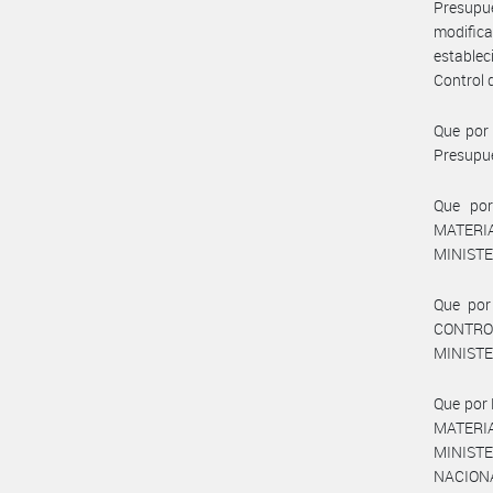
Presupue
modifica
establec
Control 
Que por 
Presupues
Que por
MATERI
MINISTE
Que por
CONTROL
MINISTE
Que por
MATERIA
MINISTE
NACIONAL