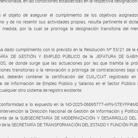
encionada, en las condiciones establecidas en la respectiva designación
 el objeto de asegurar el cumplimiento de los objetivos asignado
o y de no resentir sus actividades propias, resulta pertinente el dict
e medida, por la cual se prorroga la designación transitoria del me
a dado cumplimiento con lo previsto en la Resolución Nº 53/21 de la
ARÍA DE GESTIÓN Y EMPLEO PÚBLICO de la JEFATURA DE GABI
OS, de donde surge que las actuaciones por las que tramita la pró
iones transitorias o la renovación o prórroga de contrataciones bajo 
ad, deberán contener la certificación del CUIL/CUIT registrado en
a de Información de Empleo Público y Salarios en el Sector Público 
cualquier otro sistema de registro existente.
conformidad a lo expuesto en la NO-2025-06695777-APN-STEYFP#M
ntervención la Dirección Nacional de Gestión de Información y Política
iente de la SUBSECRETARÍA DE MODERNIZACIÓN Y DESARROLLO DEL
 de la SECRETARÍA DE TRANSFORMACIÓN DEL ESTADO Y FUNCIÓN PÚB