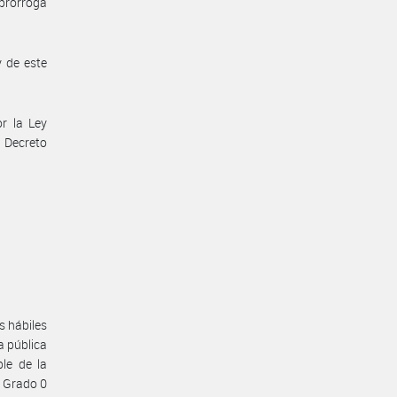
 prórroga
 de este
r la Ley
l Decreto
s hábiles
a pública
le de la
 Grado 0