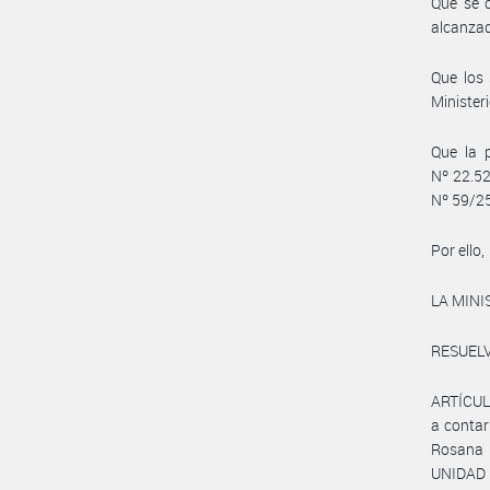
Que se c
alcanzad
Que los
Minister
Que la p
Nº 22.52
Nº 59/25
Por ello,
LA MINI
RESUELV
ARTÍCULO
a contar
Rosana S
UNIDAD 