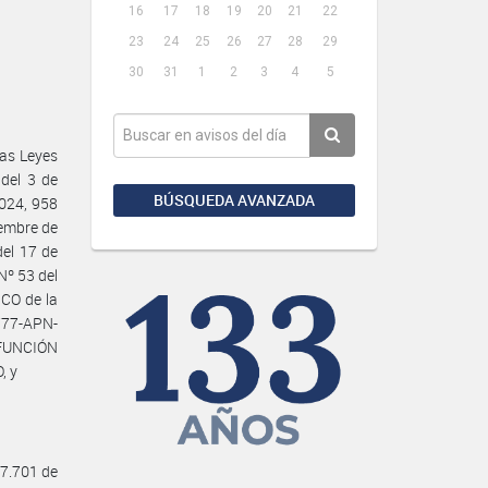
16
17
18
19
20
21
22
23
24
25
26
27
28
29
30
31
1
2
3
4
5
as Leyes
 del 3 de
BÚSQUEDA AVANZADA
2024, 958
iembre de
del 17 de
Nº 53 del
CO de la
77-APN-
FUNCIÓN
, y
27.701 de