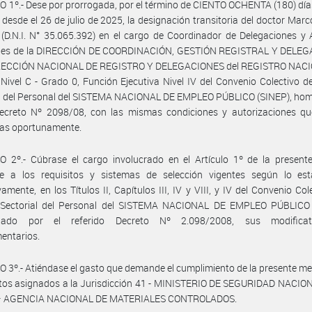
 1º.- Dese por prorrogada, por el término de CIENTO OCHENTA (180) día
 desde el 26 de julio de 2025, la designación transitoria del doctor Marc
D.N.I. N° 35.065.392) en el cargo de Coordinador de Delegaciones y 
ales de la DIRECCIÓN DE COORDINACIÓN, GESTIÓN REGISTRAL Y DELE
IRECCIÓN NACIONAL DE REGISTRO Y DELEGACIONES del REGISTRO NAC
ivel C - Grado 0, Función Ejecutiva Nivel IV del Convenio Colectivo d
al del Personal del SISTEMA NACIONAL DE EMPLEO PÚBLICO (SINEP), ho
Decreto Nº 2098/08, con las mismas condiciones y autorizaciones qu
tas oportunamente.
O 2º.- Cúbrase el cargo involucrado en el Artículo 1º de la present
e a los requisitos y sistemas de selección vigentes según lo esta
vamente, en los Títulos II, Capítulos III, IV y VIII, y IV del Convenio Col
 Sectorial del Personal del SISTEMA NACIONAL DE EMPLEO PÚBLICO 
gado por el referido Decreto Nº 2.098/2008, sus modificat
entarios.
 3º.- Atiéndase el gasto que demande el cumplimiento de la presente m
itos asignados a la Jurisdicción 41 - MINISTERIO DE SEGURIDAD NACIO
– AGENCIA NACIONAL DE MATERIALES CONTROLADOS.