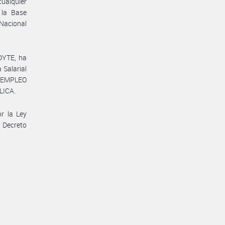
cualquier
 la Base
Nacional
DYTE, ha
 Salarial
 EMPLEO
LICA.
r la Ley
l Decreto