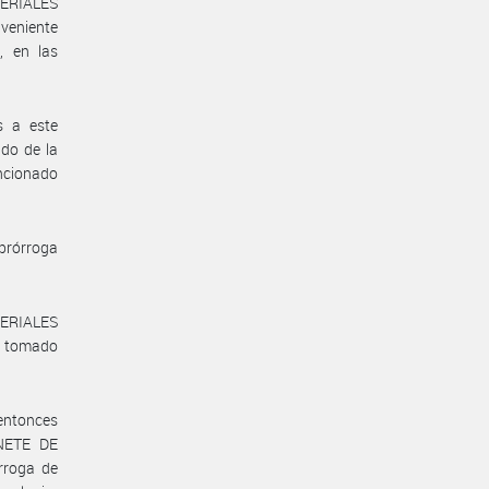
TERIALES
veniente
, en las
s a este
ado de la
ncionado
 prórroga
TERIALES
n tomado
 entonces
NETE DE
rroga de