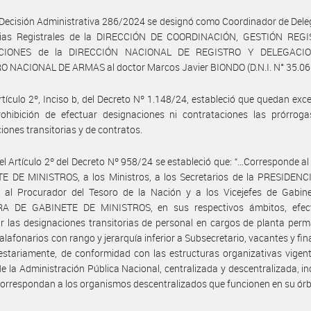
Decisión Administrativa 286/2024 se designó como Coordinador de Del
ias Registrales de la DIRECCIÓN DE COORDINACIÓN, GESTIÓN REG
CIONES de la DIRECCIÓN NACIONAL DE REGISTRO Y DELEGACIO
O NACIONAL DE ARMAS al doctor Marcos Javier BIONDO (D.N.I. N° 35.06
rtículo 2º, Inciso b, del Decreto Nº 1.148/24, estableció que quedan ex
rohibición de efectuar designaciones ni contrataciones las prórroga
iones transitorias y de contratos.
el Artículo 2º del Decreto Nº 958/24 se estableció que: “…Corresponde a
E DE MINISTROS, a los Ministros, a los Secretarios de la PRESIDENC
 al Procurador del Tesoro de la Nación y a los Vicejefes de Gabine
A DE GABINETE DE MINISTROS, en sus respectivos ámbitos, efec
r las designaciones transitorias de personal en cargos de planta per
alafonarios con rango y jerarquía inferior a Subsecretario, vacantes y fi
stariamente, de conformidad con las estructuras organizativas vigent
e la Administración Pública Nacional, centralizada y descentralizada, i
correspondan a los organismos descentralizados que funcionen en su órb