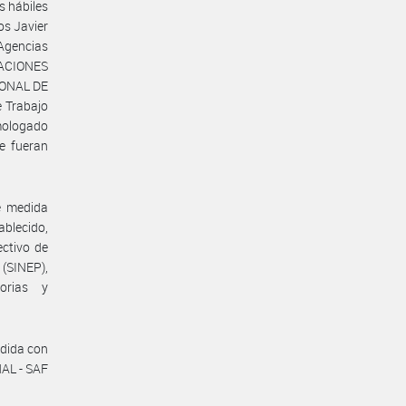
s hábiles
os Javier
Agencias
GACIONES
IONAL DE
e Trabajo
mologado
e fueran
e medida
blecido,
ectivo de
(SINEP),
orias y
edida con
NAL - SAF