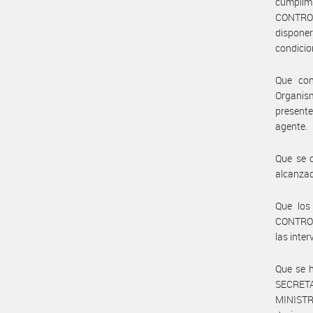
cumplim
CONTROL
dispone
condicio
Que con
Organism
present
agente.
Que se c
alcanzad
Que los
CONTROL
las inte
Que se h
SECRET
MINISTR