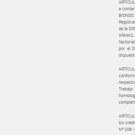
ARTÍCULO
a contar
BIONDO (
Registr
de la D
ARMAS, N
Sectori
por el 
dispues
ARTÍCUL
conform
respecti
Trabajo
homolo
complem
ARTÍCULO
los créd
Nº 208 