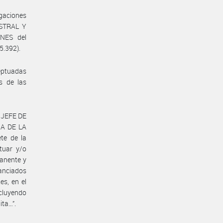
egaciones
ISTRAL Y
NES del
5.392).
ceptuadas
s de las
l JEFE DE
IA DE LA
te de la
tuar y/o
manente y
nanciados
es, en el
ncluyendo
ita…”.