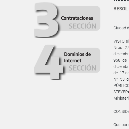
RESOL
Ciudad 
VISTO e
Nros. 27
diciembr
958 del
diciembr
del 17 d
Nº 53 d
PÚBLICO
STEYFP#
Minister
CONSID
Que por 