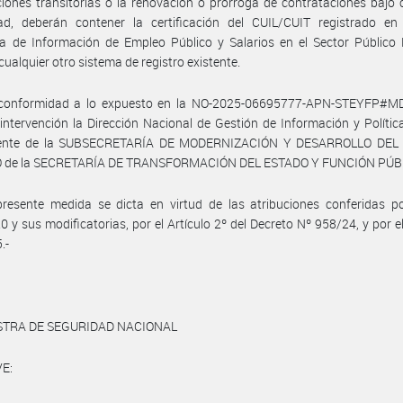
iones transitorias o la renovación o prórroga de contrataciones bajo 
ad, deberán contener la certificación del CUIL/CUIT registrado en
a de Información de Empleo Público y Salarios en el Sector Público 
cualquier otro sistema de registro existente.
conformidad a lo expuesto en la NO-2025-06695777-APN-STEYFP#M
ntervención la Dirección Nacional de Gestión de Información y Política
iente de la SUBSECRETARÍA DE MODERNIZACIÓN Y DESARROLLO DEL
 de la SECRETARÍA DE TRANSFORMACIÓN DEL ESTADO Y FUNCIÓN PÚB
resente medida se dicta en virtud de las atribuciones conferidas po
0 y sus modificatorias, por el Artículo 2º del Decreto Nº 958/24, y por e
.-
STRA DE SEGURIDAD NACIONAL
E: