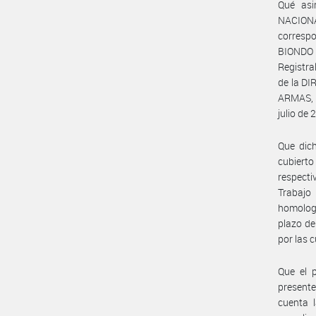
Qué asi
NACION
correspo
BIONDO (
Registr
de la D
ARMAS, p
julio de
Que dich
cubierto
respecti
Trabajo
homologa
plazo de
por las 
Que el 
presente
cuenta l