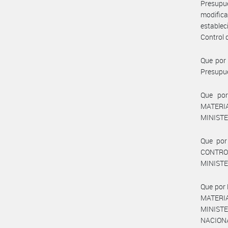
Presupue
modifica
establec
Control 
Que por 
Presupues
Que por
MATERI
MINISTE
Que por
CONTROL
MINISTE
Que por
MATERIA
MINISTE
NACIONAL