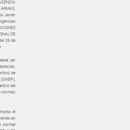
 AGENCIA
 ARMAS,
os Javier
Agencias
GACIONES
IONAL DE
del 26 de
e.
debía ser
ablecido,
ectivo de
(SINEP),
entro del
as normas
hasta el
niendo en
l normal