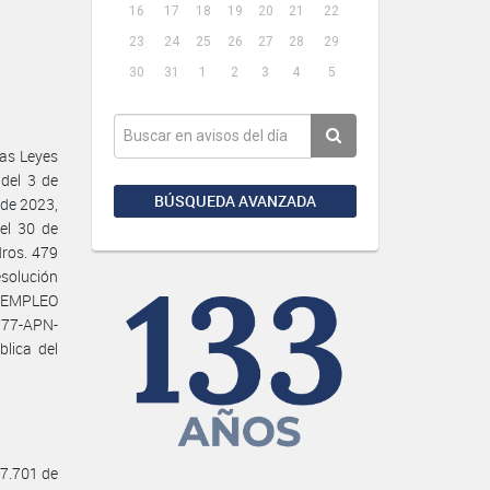
16
17
18
19
20
21
22
23
24
25
26
27
28
29
30
31
1
2
3
4
5
as Leyes
 del 3 de
BÚSQUEDA AVANZADA
 de 2023,
el 30 de
Nros. 479
esolución
Y EMPLEO
777-APN-
lica del
27.701 de