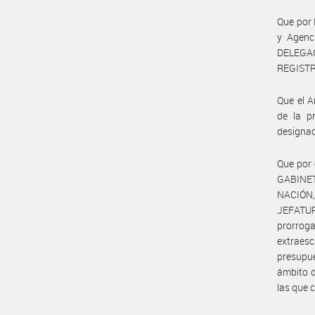
Que por 
y Agenc
DELEGA
REGISTR
Que el A
de la p
designac
Que por 
GABINET
NACIÓN,
JEFATUR
prorroga
extraesc
presupue
ámbito d
las que 