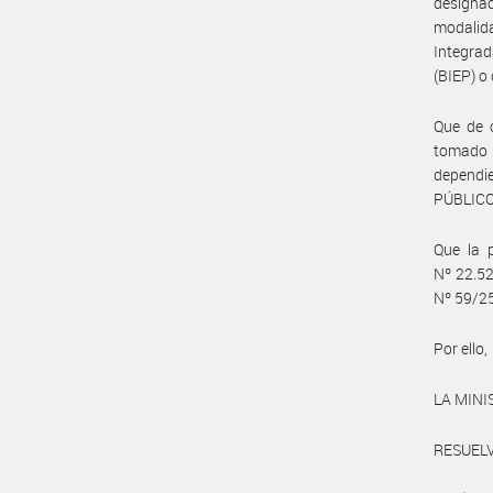
designac
modalid
Integrad
(BIEP) o 
Que de 
tomado i
depend
PÚBLICO
Que la p
Nº 22.52
Nº 59/25
Por ello,
LA MINI
RESUELV