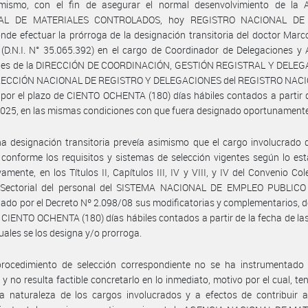
mismo, con el fin de asegurar el normal desenvolvimiento de la
AL DE MATERIALES CONTROLADOS, hoy REGISTRO NACIONAL DE
nde efectuar la prórroga de la designación transitoria del doctor Marc
D.N.I. N° 35.065.392) en el cargo de Coordinador de Delegaciones y 
ales de la DIRECCIÓN DE COORDINACIÓN, GESTIÓN REGISTRAL Y DELE
IRECCIÓN NACIONAL DE REGISTRO Y DELEGACIONES del REGISTRO NAC
or el plazo de CIENTO OCHENTA (180) días hábiles contados a partir 
 2025, en las mismas condiciones con que fuera designado oportunament
a designación transitoria preveía asimismo que el cargo involucrado 
 conforme los requisitos y sistemas de selección vigentes según lo est
vamente, en los Títulos II, Capítulos III, IV y VIII, y IV del Convenio Col
 Sectorial del personal del SISTEMA NACIONAL DE EMPLEO PUBLICO 
do por el Decreto Nº 2.098/08 sus modificatorias y complementarios, d
 CIENTO OCHENTA (180) días hábiles contados a partir de la fecha de l
cuales se los designa y/o prorroga.
procedimiento de selección correspondiente no se ha instrumentado 
 y no resulta factible concretarlo en lo inmediato, motivo por el cual, te
a naturaleza de los cargos involucrados y a efectos de contribuir a