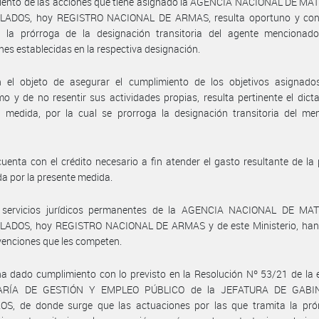
iento de las acciones que tiene asignado la AGENCIA NACIONAL DE MA
ADOS, hoy REGISTRO NACIONAL DE ARMAS, resulta oportuno y con
r la prórroga de la designación transitoria del agente mencionado
nes establecidas en la respectiva designación.
 el objeto de asegurar el cumplimiento de los objetivos asignado
o y de no resentir sus actividades propias, resulta pertinente el dict
e medida, por la cual se prorroga la designación transitoria del me
uenta con el crédito necesario a fin atender el gasto resultante de la
a por la presente medida.
 servicios jurídicos permanentes de la AGENCIA NACIONAL DE MA
ADOS, hoy REGISTRO NACIONAL DE ARMAS y de este Ministerio, ha
rvenciones que les competen.
a dado cumplimiento con lo previsto en la Resolución Nº 53/21 de la
ARÍA DE GESTIÓN Y EMPLEO PÚBLICO de la JEFATURA DE GABI
OS, de donde surge que las actuaciones por las que tramita la pró