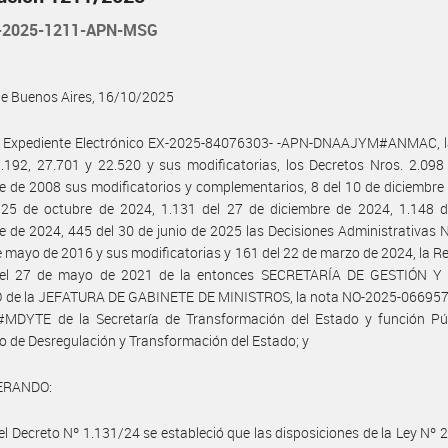
-2025-1211-APN-MSG
de Buenos Aires, 16/10/2025
l Expediente Electrónico EX-2025-84076303- -APN-DNAAJYM#ANMAC, l
.192, 27.701 y 22.520 y sus modificatorias, los Decretos Nros. 2.098
e de 2008 sus modificatorios y complementarios, 8 del 10 de diciembre
 25 de octubre de 2024, 1.131 del 27 de diciembre de 2024, 1.148 d
e de 2024, 445 del 30 de junio de 2025 las Decisiones Administrativas 
e mayo de 2016 y sus modificatorias y 161 del 22 de marzo de 2024, la R
el 27 de mayo de 2021 de la entonces SECRETARÍA DE GESTIÓN 
 de la JEFATURA DE GABINETE DE MINISTROS, la nota NO-2025-06695
MDYTE de la Secretaría de Transformación del Estado y función Púb
io de Desregulación y Transformación del Estado; y
ERANDO:
el Decreto Nº 1.131/24 se estableció que las disposiciones de la Ley Nº 