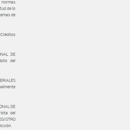
us normas
tud de lo
stemas de
 Créditos
IONAL DE
ito del
TERIALES
ualmente
IONAL DE
bita del
REGISTRO
icción.