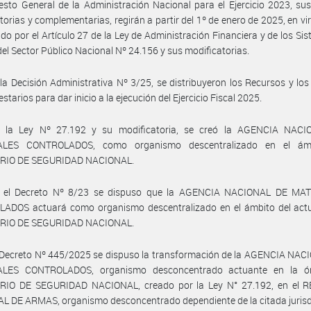
sto General de la Administración Nacional para el Ejercicio 2023, s
torias y complementarias, regirán a partir del 1º de enero de 2025, en vir
ido por el Artículo 27 de la Ley de Administración Financiera y de los Si
del Sector Público Nacional Nº 24.156 y sus modificatorias.
la Decisión Administrativa Nº 3/25, se distribuyeron los Recursos y los
tarios para dar inicio a la ejecución del Ejercicio Fiscal 2025.
 la Ley Nº 27.192 y su modificatoria, se creó la AGENCIA NAC
ALES CONTROLADOS, como organismo descentralizado en el ámb
RIO DE SEGURIDAD NACIONAL.
 el Decreto Nº 8/23 se dispuso que la AGENCIA NACIONAL DE MA
ADOS actuará como organismo descentralizado en el ámbito del act
RIO DE SEGURIDAD NACIONAL.
 Decreto Nº 445/2025 se dispuso la transformación de la AGENCIA NAC
LES CONTROLADOS, organismo desconcentrado actuante en la ór
RIO DE SEGURIDAD NACIONAL, creado por la Ley N° 27.192, en el 
 DE ARMAS, organismo desconcentrado dependiente de la citada jurisd