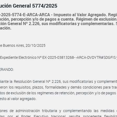
ución General 5774/2025
2025-5774-E-ARCA-ARCA - Impuesto al Valor Agregado. Reg
nción, percepción y/o de pagos a cuenta. Régimen de exclusión
ión General Nº 2.226, sus modificatorias y complementarias. 
ación.
de Buenos Aires, 20/10/2025
l Expediente Electrónico Nº EX-2025-03813268- -ARCA-DVDYTR#SDGFIS 
ERANDO:
ante la Resolución General Nº 2.226, sus modificatorias y complement
ieron los requisitos, plazos, formalidades y demás condiciones para tra
ados de exclusión de los regímenes de retención, percepción y/o de pagos
esto al valor agregado.
ones de administración tributaria y complementando las medidas d
das por el Poder Ejecutivo Nacional, resulta procedente flexibiliz