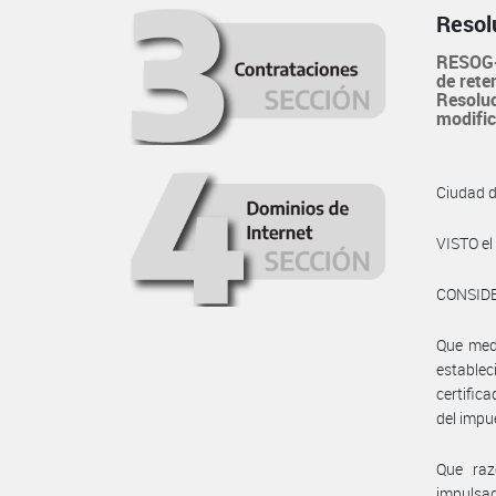
Resol
RESOG-
de rete
Resoluc
modific
Ciudad 
VISTO e
CONSID
Que medi
establec
certific
del impu
Que raz
impulsa