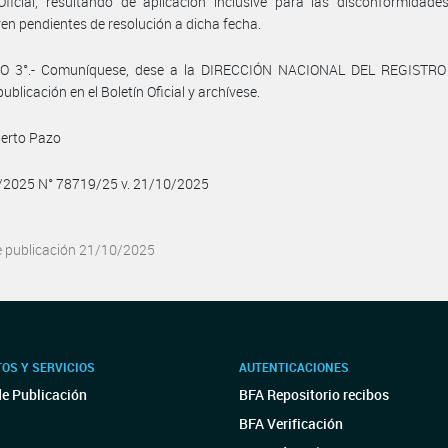
Oficial, resultando de aplicación inclusive para las disconformidad
en pendientes de resolución a dicha fecha.
O 3°.- Comuníquese, dese a la DIRECCIÓN NACIONAL DEL REGISTRO
ublicación en el Boletín Oficial y archívese.
berto Pazo
0/2025 N° 78719/25 v. 21/10/2025
e publicación 21/10/2025
OS Y SERVICIOS
AUTENTICACIONES
de Publicación
BFA Repositorio recibos
BFA Verificación