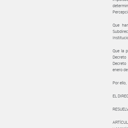
determin
Percepci
Que han
Subdire
Instituci
Que la p
Decreto 
Decreto 
enero de
Por ello,
EL DIRE
RESUELV
ARTÍCULO