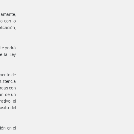
clamante,
do con lo
licación,
nte podrá
de la Ley
miento de
istencia
vadas con
gan de un
ativo, el
isito del
ión en el