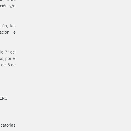
nción y/o
ión, las
dación e
lo 7° del
s, por el
 del 6 de
NERO
icatorias