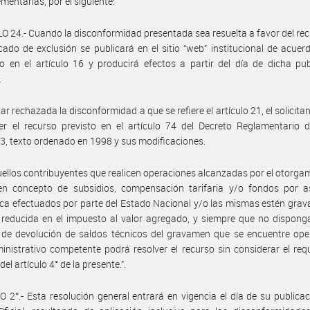
mentarias, por el siguiente:
O 24.- Cuando la disconformidad presentada sea resuelta a favor del re
ficado de exclusión se publicará en el sitio “web” institucional de acuer
o en el artículo 16 y producirá efectos a partir del día de dicha pub
.
tar rechazada la disconformidad a que se refiere el artículo 21, el solicita
er el recurso previsto en el artículo 74 del Decreto Reglamentario 
3, texto ordenado en 1998 y sus modificaciones.
ellos contribuyentes que realicen operaciones alcanzadas por el otorga
n concepto de subsidios, compensación tarifaria y/o fondos por as
a efectuados por parte del Estado Nacional y/o las mismas estén gra
 reducida en el impuesto al valor agregado, y siempre que no dispon
de devolución de saldos técnicos del gravamen que se encuentre oper
inistrativo competente podrá resolver el recurso sin considerar el requ
 del artículo 4° de la presente.”.
 2°.- Esta resolución general entrará en vigencia el día de su publicac