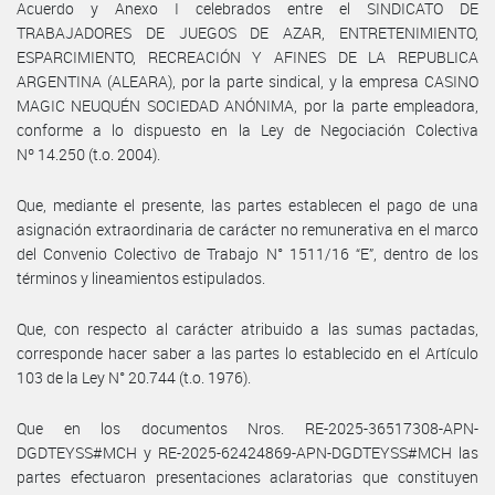
Acuerdo y Anexo I celebrados entre el SINDICATO DE
TRABAJADORES DE JUEGOS DE AZAR, ENTRETENIMIENTO,
ESPARCIMIENTO, RECREACIÓN Y AFINES DE LA REPUBLICA
ARGENTINA (ALEARA), por la parte sindical, y la empresa CASINO
MAGIC NEUQUÉN SOCIEDAD ANÓNIMA, por la parte empleadora,
conforme a lo dispuesto en la Ley de Negociación Colectiva
Nº 14.250 (t.o. 2004).
Que, mediante el presente, las partes establecen el pago de una
asignación extraordinaria de carácter no remunerativa en el marco
del Convenio Colectivo de Trabajo N° 1511/16 “E”, dentro de los
términos y lineamientos estipulados.
Que, con respecto al carácter atribuido a las sumas pactadas,
corresponde hacer saber a las partes lo establecido en el Artículo
103 de la Ley N° 20.744 (t.o. 1976).
Que en los documentos Nros. RE-2025-36517308-APN-
DGDTEYSS#MCH y RE-2025-62424869-APN-DGDTEYSS#MCH las
partes efectuaron presentaciones aclaratorias que constituyen