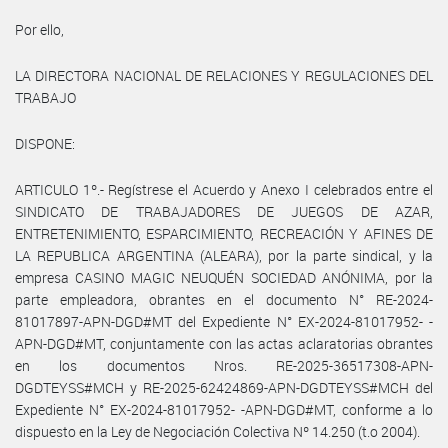
Por ello,
LA DIRECTORA NACIONAL DE RELACIONES Y REGULACIONES DEL
TRABAJO
DISPONE:
ARTICULO 1º.- Regístrese el Acuerdo y Anexo I celebrados entre el
SINDICATO DE TRABAJADORES DE JUEGOS DE AZAR,
ENTRETENIMIENTO, ESPARCIMIENTO, RECREACIÓN Y AFINES DE
LA REPUBLICA ARGENTINA (ALEARA), por la parte sindical, y la
empresa CASINO MAGIC NEUQUÉN SOCIEDAD ANÓNIMA, por la
parte empleadora, obrantes en el documento N° RE-2024-
81017897-APN-DGD#MT del Expediente N° EX-2024-81017952- -
APN-DGD#MT, conjuntamente con las actas aclaratorias obrantes
en los documentos Nros. RE-2025-36517308-APN-
DGDTEYSS#MCH y RE-2025-62424869-APN-DGDTEYSS#MCH del
Expediente N° EX-2024-81017952- -APN-DGD#MT, conforme a lo
dispuesto en la Ley de Negociación Colectiva Nº 14.250 (t.o 2004).