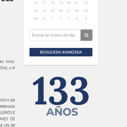
16
17
18
19
20
21
22
23
24
25
26
27
28
29
30
31
1
2
3
4
5
BÚSQUEDA AVANZADA
es Nros.
04), y el
#MCH del
elebrado
OLEROS E
IONES DE
la Ley de