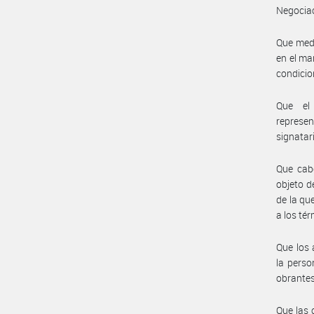
Negociac
Que medi
en el ma
condicio
Que el 
represe
signatar
Que cabe
objeto d
de la qu
a los té
Que los 
la perso
obrantes
Que las 