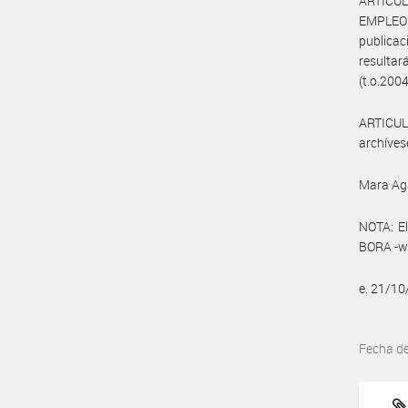
ARTÍCUL
EMPLEO
publica
resultar
(t.o.2004
ARTICULO
archíves
Mara Ag
NOTA: El
BORA -ww
e. 21/1
Fecha d