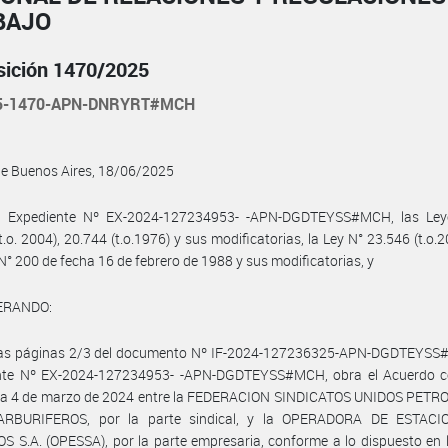
BAJO
sición 1470/2025
25-1470-APN-DNRYRT#MCH
de Buenos Aires, 18/06/2025
l Expediente Nº EX-2024-127234953- -APN-DGDTEYSS#MCH, las Ley
t.o. 2004), 20.744 (t.o.1976) y sus modificatorias, la Ley N° 23.546 (t.o.20
N° 200 de fecha 16 de febrero de 1988 y sus modificatorias, y
ERANDO:
las páginas 2/3 del documento Nº IF-2024-127236325-APN-DGDTEYSS
nte Nº EX-2024-127234953- -APN-DGDTEYSS#MCH, obra el Acuerdo c
ha 4 de marzo de 2024 entre la FEDERACION SINDICATOS UNIDOS PETR
RBURIFEROS, por la parte sindical, y la OPERADORA DE ESTAC
S S.A. (OPESSA), por la parte empresaria, conforme a lo dispuesto en 