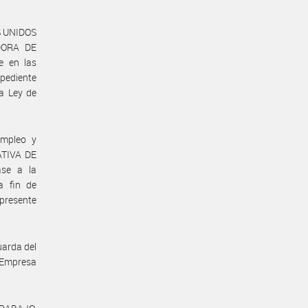
S UNIDOS
DORA DE
e en las
pediente
a Ley de
Empleo y
ATIVA DE
se a la
 fin de
presente
uarda del
 Empresa