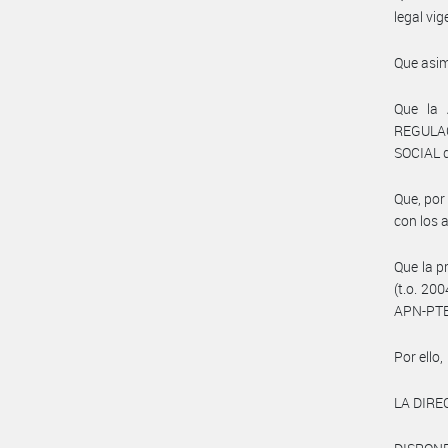
legal vig
Que asim
Que la
REGULA
SOCIAL 
Que, por
con los
Que la p
(t.o. 20
APN-PTE
Por ello,
LA DIRE