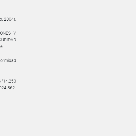
o. 2004).
IONES Y
GURIDAD
e.
nformidad
 N°14.250
2024-862-