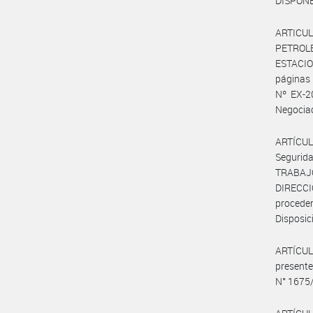
DISPONE
ARTICULO
PETROL
ESTACIO
páginas
Nº EX-2
Negociac
ARTÍCUL
Segurid
TRABAJ
DIRECC
procede
Disposic
ARTÍCULO
present
N° 1675/