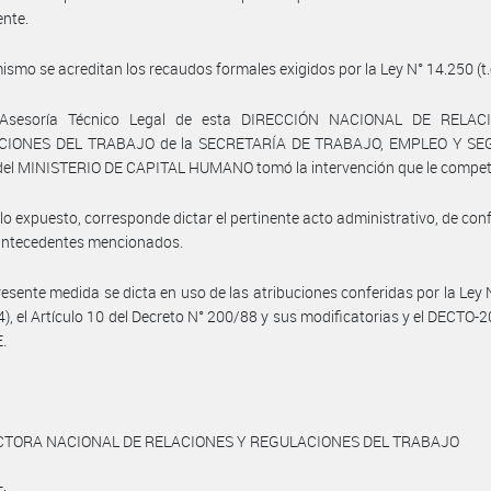
ente.
ismo se acreditan los recaudos formales exigidos por la Ley N° 14.250 (t.
 Asesoría Técnico Legal de esta DIRECCIÓN NACIONAL DE RELAC
CIONES DEL TRABAJO de la SECRETARÍA DE TRABAJO, EMPLEO Y SE
del MINISTERIO DE CAPITAL HUMANO tomó la intervención que le compet
 lo expuesto, corresponde dictar el pertinente acto administrativo, de co
 antecedentes mencionados.
resente medida se dicta en uso de las atribuciones conferidas por la Ley
04), el Artículo 10 del Decreto N° 200/88 y sus modificatorias y el DECTO-
.
CTORA NACIONAL DE RELACIONES Y REGULACIONES DEL TRABAJO