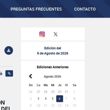
PREGUNTAS FRECUENTES
CONTACTO
Edición del
6 de Agosto de 2026
Ediciones Anteriores
Agosto 2026
Do
Lu
Ma
Mi
Ju
Vi
Sa
26
27
28
29
30
31
1
2
3
4
5
6
7
8
ÓN
9
10
11
12
13
14
15
 DEL