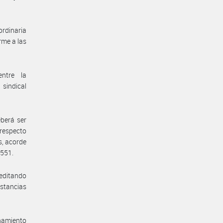
ordinaria
rme a las
entre la
sindical
berá ser
 respecto
s, acorde
.551.
reditando
nstancias
enamiento