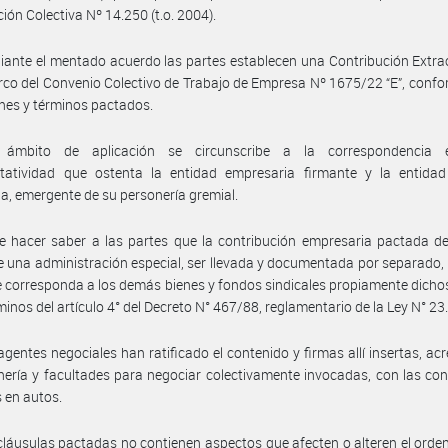
ión Colectiva Nº 14.250 (t.o. 2004).
ante el mentado acuerdo las partes establecen una Contribución Extra
rco del Convenio Colectivo de Trabajo de Empresa Nº 1675/22 “E”, confo
nes y términos pactados.
ámbito de aplicación se circunscribe a la correspondencia 
ntatividad que ostenta la entidad empresaria firmante y la entidad 
ia, emergente de su personería gremial.
 hacer saber a las partes que la contribución empresaria pactada de
e una administración especial, ser llevada y documentada por separado,
e corresponda a los demás bienes y fondos sindicales propiamente dicho
rminos del artículo 4° del Decreto N° 467/88, reglamentario de la Ley N° 23
agentes negociales han ratificado el contenido y firmas allí insertas, ac
nería y facultades para negociar colectivamente invocadas, con las co
 en autos.
cláusulas pactadas no contienen aspectos que afecten o alteren el ord