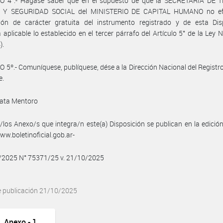
O 4°.- Hágase saber que en el supuesto de que la SECRETARÍA DE 
 Y SEGURIDAD SOCIAL del MINISTERIO DE CAPITAL HUMANO no efe
ción de carácter gratuita del instrumento registrado y de esta Disp
á aplicable lo establecido en el tercer párrafo del Artículo 5° de la Ley 
).
 5º.- Comuníquese, publíquese, dése a la Dirección Nacional del Registro 
e.
ata Mentoro
/los Anexo/s que integra/n este(a) Disposición se publican en la edició
w.boletinoficial.gob.ar-
0/2025 N° 75371/25 v. 21/10/2025
e publicación 21/10/2025
Anexo - 1