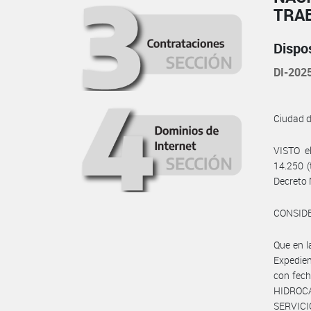
TRA
Dispo
DI-20
Ciudad 
VISTO e
14.250 (
Decreto 
CONSID
Que en 
Expedie
con fec
HIDROCA
SERVICIO