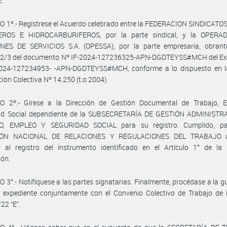
:
 1º.- Regístrese el Acuerdo celebrado entre la FEDERACION SINDICATO
EROS E HIDROCARBURIFEROS, por la parte sindical, y la OPERA
NES DE SERVICIOS S.A. (OPESSA), por la parte empresaria, obrant
 2/3 del documento Nº IF-2024-127236325-APN-DGDTEYSS#MCH del Ex
024-127234953- -APN-DGDTEYSS#MCH, conforme a lo dispuesto en l
ión Colectiva Nº 14.250 (t.o 2004).
O 2º.- Gírese a la Dirección de Gestión Documental de Trabajo, 
ad Social dependiente de la SUBSECRETARÍA DE GESTIÓN ADMINISTR
O, EMPLEO Y SEGURIDAD SOCIAL para su registro. Cumplido, pa
IÓN NACIONAL DE RELACIONES Y REGULACIONES DEL TRABAJO a
r al registro del instrumento identificado en el Artículo 1° de la 
ión.
 3°.- Notifíquese a las partes signatarias. Finalmente, procédase a la g
e expediente conjuntamente con el Convenio Colectivo de Trabajo de
22 “E”.