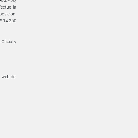
TRABAJO,
ctúe la
osición,
Nº 14.250
Oficial y
n web del