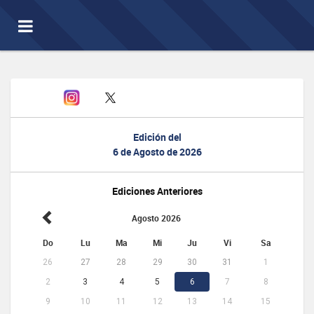
Toggle
navigation
Edición del
6 de Agosto de 2026
Ediciones Anteriores
Agosto 2026
Do
Lu
Ma
Mi
Ju
Vi
Sa
26
27
28
29
30
31
1
2
3
4
5
6
7
8
9
10
11
12
13
14
15