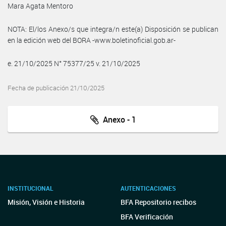
Mara Agata Mentoro
NOTA: El/los Anexo/s que integra/n este(a) Disposición se publican
en la edición web del BORA -www.boletinoficial.gob.ar-
e. 21/10/2025 N° 75377/25 v. 21/10/2025
Fecha de publicación 21/10/2025
Anexo - 1
INSTITUCIONAL
AUTENTICACIONES
Misión, Visión e Historia
BFA Repositorio recibos
BFA Verificación