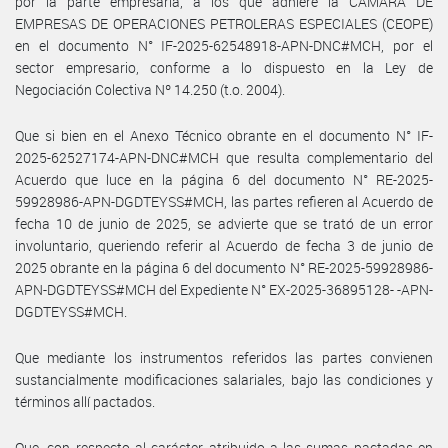
por la parte empresaria, a los que adhiere la CÁMARA DE
EMPRESAS DE OPERACIONES PETROLERAS ESPECIALES (CEOPE)
en el documento N° IF-2025-62548918-APN-DNC#MCH, por el
sector empresario, conforme a lo dispuesto en la Ley de
Negociación Colectiva Nº 14.250 (t.o. 2004).
Que si bien en el Anexo Técnico obrante en el documento N° IF-
2025-62527174-APN-DNC#MCH que resulta complementario del
Acuerdo que luce en la página 6 del documento N° RE-2025-
59928986-APN-DGDTEYSS#MCH, las partes refieren al Acuerdo de
fecha 10 de junio de 2025, se advierte que se trató de un error
involuntario, queriendo referir al Acuerdo de fecha 3 de junio de
2025 obrante en la página 6 del documento N° RE-2025-59928986-
APN-DGDTEYSS#MCH del Expediente N° EX-2025-36895128- -APN-
DGDTEYSS#MCH.
Que mediante los instrumentos referidos las partes convienen
sustancialmente modificaciones salariales, bajo las condiciones y
términos allí pactados.
Que, con respecto al carácter atribuido a las sumas pactadas en