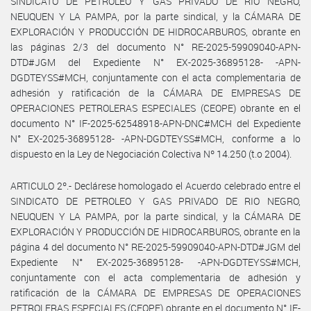
SINDICATO DE PETROLEO Y GAS PRIVADO DE RIO NEGRO,
NEUQUEN Y LA PAMPA, por la parte sindical, y la CÁMARA DE
EXPLORACIÓN Y PRODUCCIÓN DE HIDROCARBUROS, obrante en
las páginas 2/3 del documento N° RE-2025-59909040-APN-
DTD#JGM del Expediente N° EX-2025-36895128- -APN-
DGDTEYSS#MCH, conjuntamente con el acta complementaria de
adhesión y ratificación de la CÁMARA DE EMPRESAS DE
OPERACIONES PETROLERAS ESPECIALES (CEOPE) obrante en el
documento N° IF-2025-62548918-APN-DNC#MCH del Expediente
N° EX-2025-36895128- -APN-DGDTEYSS#MCH, conforme a lo
dispuesto en la Ley de Negociación Colectiva Nº 14.250 (t.o 2004).
ARTICULO 2º.- Declárese homologado el Acuerdo celebrado entre el
SINDICATO DE PETROLEO Y GAS PRIVADO DE RIO NEGRO,
NEUQUEN Y LA PAMPA, por la parte sindical, y la CÁMARA DE
EXPLORACIÓN Y PRODUCCIÓN DE HIDROCARBUROS, obrante en la
página 4 del documento N° RE-2025-59909040-APN-DTD#JGM del
Expediente N° EX-2025-36895128- -APN-DGDTEYSS#MCH,
conjuntamente con el acta complementaria de adhesión y
ratificación de la CÁMARA DE EMPRESAS DE OPERACIONES
PETROLERAS ESPECIALES (CEOPE) obrante en el documento N° IF-