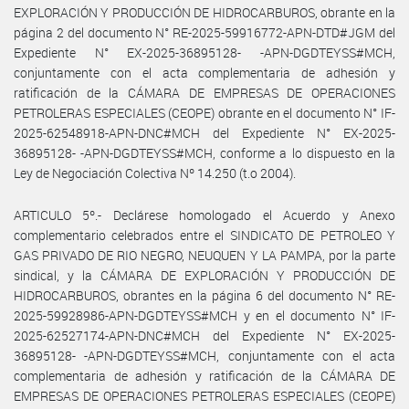
EXPLORACIÓN Y PRODUCCIÓN DE HIDROCARBUROS, obrante en la
página 2 del documento N° RE-2025-59916772-APN-DTD#JGM del
Expediente N° EX-2025-36895128- -APN-DGDTEYSS#MCH,
conjuntamente con el acta complementaria de adhesión y
ratificación de la CÁMARA DE EMPRESAS DE OPERACIONES
PETROLERAS ESPECIALES (CEOPE) obrante en el documento N° IF-
2025-62548918-APN-DNC#MCH del Expediente N° EX-2025-
36895128- -APN-DGDTEYSS#MCH, conforme a lo dispuesto en la
Ley de Negociación Colectiva Nº 14.250 (t.o 2004).
ARTICULO 5º.- Declárese homologado el Acuerdo y Anexo
complementario celebrados entre el SINDICATO DE PETROLEO Y
GAS PRIVADO DE RIO NEGRO, NEUQUEN Y LA PAMPA, por la parte
sindical, y la CÁMARA DE EXPLORACIÓN Y PRODUCCIÓN DE
HIDROCARBUROS, obrantes en la página 6 del documento N° RE-
2025-59928986-APN-DGDTEYSS#MCH y en el documento N° IF-
2025-62527174-APN-DNC#MCH del Expediente N° EX-2025-
36895128- -APN-DGDTEYSS#MCH, conjuntamente con el acta
complementaria de adhesión y ratificación de la CÁMARA DE
EMPRESAS DE OPERACIONES PETROLERAS ESPECIALES (CEOPE)