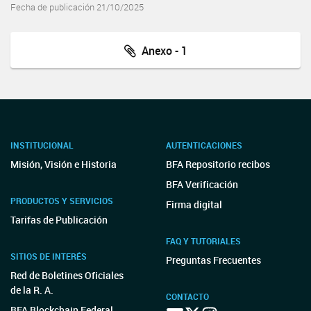
Fecha de publicación 21/10/2025
Anexo - 1
INSTITUCIONAL
AUTENTICACIONES
Misión, Visión e Historia
BFA Repositorio recibos
BFA Verificación
PRODUCTOS Y SERVICIOS
Firma digital
Tarifas de Publicación
FAQ Y TUTORIALES
SITIOS DE INTERÉS
Preguntas Frecuentes
Red de Boletines Oficiales
de la R. A.
CONTACTO
BFA Blockchain Federal