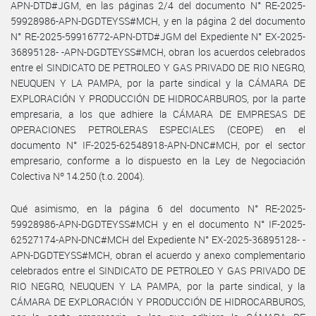
APN-DTD#JGM, en las páginas 2/4 del documento N° RE-2025-
59928986-APN-DGDTEYSS#MCH, y en la página 2 del documento
N° RE-2025-59916772-APN-DTD#JGM del Expediente N° EX-2025-
36895128- -APN-DGDTEYSS#MCH, obran los acuerdos celebrados
entre el SINDICATO DE PETROLEO Y GAS PRIVADO DE RIO NEGRO,
NEUQUEN Y LA PAMPA, por la parte sindical y la CÁMARA DE
EXPLORACIÓN Y PRODUCCIÓN DE HIDROCARBUROS, por la parte
empresaria, a los que adhiere la CÁMARA DE EMPRESAS DE
OPERACIONES PETROLERAS ESPECIALES (CEOPE) en el
documento N° IF-2025-62548918-APN-DNC#MCH, por el sector
empresario, conforme a lo dispuesto en la Ley de Negociación
Colectiva Nº 14.250 (t.o. 2004).
Qué asimismo, en la página 6 del documento N° RE-2025-
59928986-APN-DGDTEYSS#MCH y en el documento N° IF-2025-
62527174-APN-DNC#MCH del Expediente N° EX-2025-36895128- -
APN-DGDTEYSS#MCH, obran el acuerdo y anexo complementario
celebrados entre el SINDICATO DE PETROLEO Y GAS PRIVADO DE
RIO NEGRO, NEUQUEN Y LA PAMPA, por la parte sindical, y la
CÁMARA DE EXPLORACIÓN Y PRODUCCIÓN DE HIDROCARBUROS,