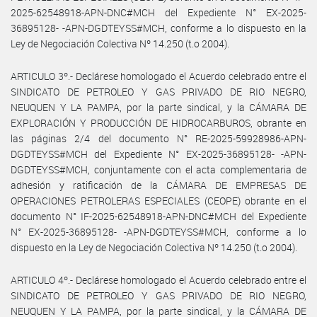
2025-62548918-APN-DNC#MCH del Expediente N° EX-2025-
36895128- -APN-DGDTEYSS#MCH, conforme a lo dispuesto en la
Ley de Negociación Colectiva Nº 14.250 (t.o 2004).
ARTICULO 3º.- Declárese homologado el Acuerdo celebrado entre el
SINDICATO DE PETROLEO Y GAS PRIVADO DE RIO NEGRO,
NEUQUEN Y LA PAMPA, por la parte sindical, y la CÁMARA DE
EXPLORACIÓN Y PRODUCCIÓN DE HIDROCARBUROS, obrante en
las páginas 2/4 del documento N° RE-2025-59928986-APN-
DGDTEYSS#MCH del Expediente N° EX-2025-36895128- -APN-
DGDTEYSS#MCH, conjuntamente con el acta complementaria de
adhesión y ratificación de la CÁMARA DE EMPRESAS DE
OPERACIONES PETROLERAS ESPECIALES (CEOPE) obrante en el
documento N° IF-2025-62548918-APN-DNC#MCH del Expediente
N° EX-2025-36895128- -APN-DGDTEYSS#MCH, conforme a lo
dispuesto en la Ley de Negociación Colectiva Nº 14.250 (t.o 2004).
ARTICULO 4º.- Declárese homologado el Acuerdo celebrado entre el
SINDICATO DE PETROLEO Y GAS PRIVADO DE RIO NEGRO,
NEUQUEN Y LA PAMPA, por la parte sindical, y la CÁMARA DE