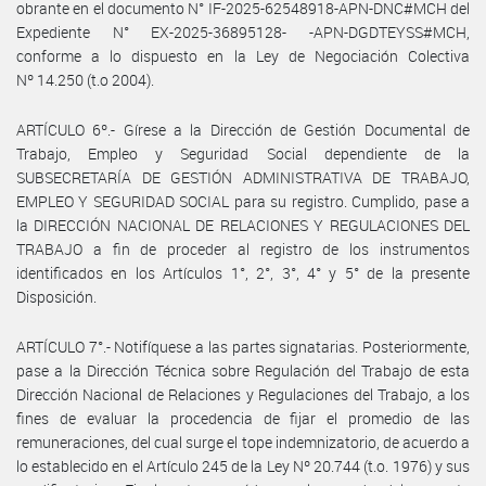
obrante en el documento N° IF-2025-62548918-APN-DNC#MCH del
Expediente N° EX-2025-36895128- -APN-DGDTEYSS#MCH,
conforme a lo dispuesto en la Ley de Negociación Colectiva
Nº 14.250 (t.o 2004).
ARTÍCULO 6º.- Gírese a la Dirección de Gestión Documental de
Trabajo, Empleo y Seguridad Social dependiente de la
SUBSECRETARÍA DE GESTIÓN ADMINISTRATIVA DE TRABAJO,
EMPLEO Y SEGURIDAD SOCIAL para su registro. Cumplido, pase a
la DIRECCIÓN NACIONAL DE RELACIONES Y REGULACIONES DEL
TRABAJO a fin de proceder al registro de los instrumentos
identificados en los Artículos 1°, 2°, 3°, 4° y 5° de la presente
Disposición.
ARTÍCULO 7°.- Notifíquese a las partes signatarias. Posteriormente,
pase a la Dirección Técnica sobre Regulación del Trabajo de esta
Dirección Nacional de Relaciones y Regulaciones del Trabajo, a los
fines de evaluar la procedencia de fijar el promedio de las
remuneraciones, del cual surge el tope indemnizatorio, de acuerdo a
lo establecido en el Artículo 245 de la Ley Nº 20.744 (t.o. 1976) y sus