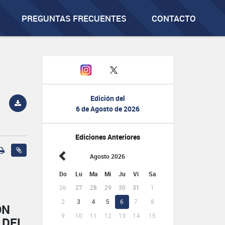
PREGUNTAS FRECUENTES
CONTACTO
Edición del
6 de Agosto de 2026
Ediciones Anteriores
Agosto 2026
Do
Lu
Ma
Mi
Ju
Vi
Sa
26
27
28
29
30
31
1
2
3
4
5
6
7
8
ÓN
9
10
11
12
13
14
15
 DEL