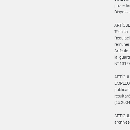
procede
Disposic
ARTÍCULO
Técnica
Regulaci
remunera
Artículo
la guard
N° 131/
ARTÍCUL
EMPLEO
publica
resultar
(t.o.2004
ARTICULO
archíves