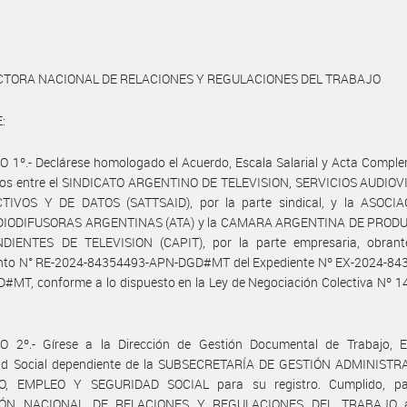
CTORA NACIONAL DE RELACIONES Y REGULACIONES DEL TRABAJO
:
 1º.- Declárese homologado el Acuerdo, Escala Salarial y Acta Compl
dos entre el SINDICATO ARGENTINO DE TELEVISION, SERVICIOS AUDIOV
TIVOS Y DE DATOS (SATTSAID), por la parte sindical, y la ASOCI
DIODIFUSORAS ARGENTINAS (ATA) y la CAMARA ARGENTINA DE PROD
DIENTES DE TELEVISION (CAPIT), por la parte empresaria, obrant
to N° RE-2024-84354493-APN-DGD#MT del Expediente Nº EX-2024-843
MT, conforme a lo dispuesto en la Ley de Negociación Colectiva Nº 14
O 2º.- Gírese a la Dirección de Gestión Documental de Trabajo, 
ad Social dependiente de la SUBSECRETARÍA DE GESTIÓN ADMINISTR
O, EMPLEO Y SEGURIDAD SOCIAL para su registro. Cumplido, pa
IÓN NACIONAL DE RELACIONES Y REGULACIONES DEL TRABAJO a