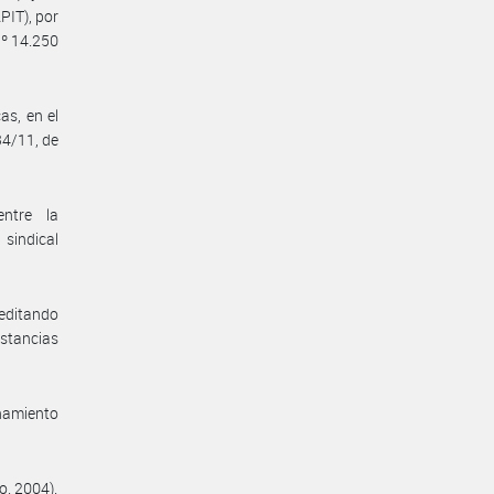
IT), por
Nº 14.250
as, en el
34/11, de
entre la
sindical
reditando
nstancias
enamiento
o. 2004).