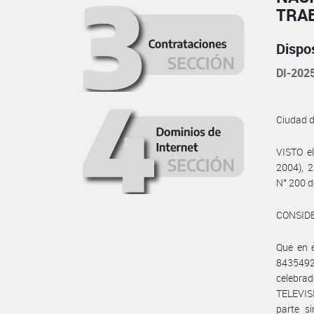
TRA
Dispo
DI-20
Ciudad 
VISTO e
2004), 2
N° 200 d
CONSID
Que en 
8435492
celebr
TELEVIS
parte s