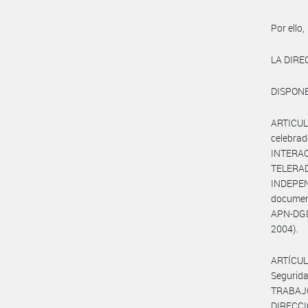
Por ello,
LA DIRE
DISPONE
ARTICULO
celebra
INTERAC
TELERA
INDEPEN
documen
APN-DGD#
2004).
ARTÍCUL
Segurid
TRABAJ
DIRECC