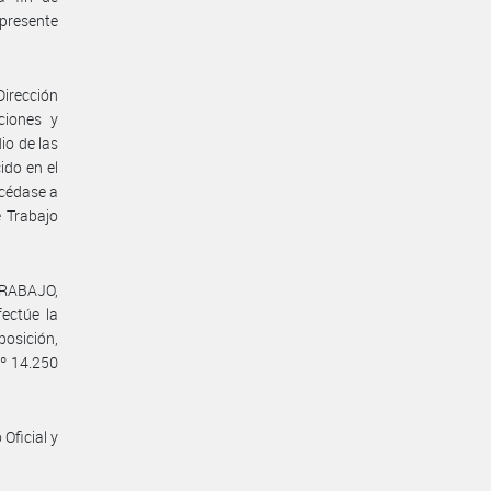
presente
Dirección
ciones y
io de las
ido en el
océdase a
e Trabajo
TRABAJO,
ctúe la
osición,
Nº 14.250
Oficial y