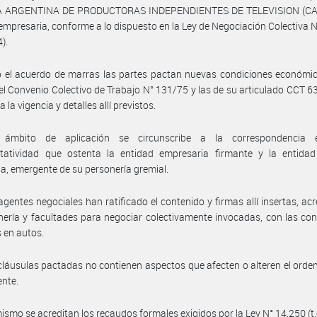
ARGENTINA DE PRODUCTORAS INDEPENDIENTES DE TELEVISION (CAP
 empresaria, conforme a lo dispuesto en la Ley de Negociación Colectiva 
4).
 el acuerdo de marras las partes pactan nuevas condiciones económic
l Convenio Colectivo de Trabajo N° 131/75 y las de su articulado CCT 6
 la vigencia y detalles allí previstos.
ámbito de aplicación se circunscribe a la correspondencia 
ntatividad que ostenta la entidad empresaria firmante y la entidad 
ia, emergente de su personería gremial.
agentes negociales han ratificado el contenido y firmas allí insertas, ac
nería y facultades para negociar colectivamente invocadas, con las co
 en autos.
cláusulas pactadas no contienen aspectos que afecten o alteren el ord
ente.
ismo se acreditan los recaudos formales exigidos por la Ley N° 14.250 (t.