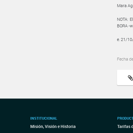
Mara Ag
NOTA: El
BORA -ww
e. 21/1
Fecha d
INSTITUCIONAL
PRODUCT
Misión, Visión e Historia
Tarifas 