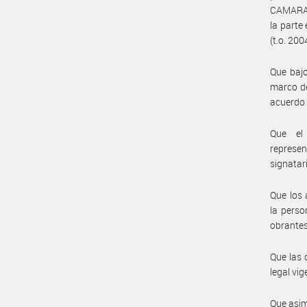
CAMARA 
la parte
(t.o. 200
Que bajo
marco de
acuerdo a
Que el 
represe
signatar
Que los 
la perso
obrantes
Que las 
legal vig
Que asim