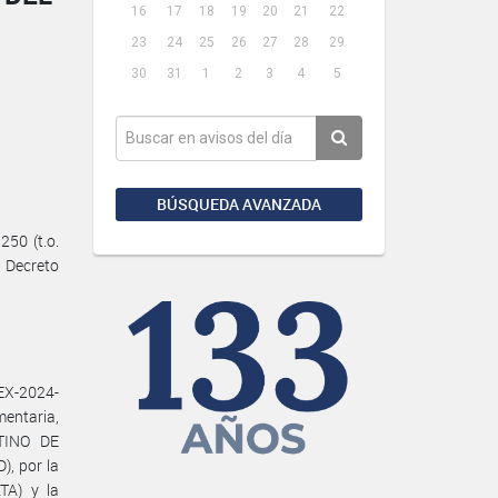
16
17
18
19
20
21
22
23
24
25
26
27
28
29
30
31
1
2
3
4
5
BÚSQUEDA AVANZADA
50 (t.o.
l Decreto
EX-2024-
entaria,
TINO DE
, por la
TA) y la