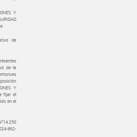
IONES Y
GURIDAD
e.
ativo de
presentes
ud de la
entonces
posición
IONES Y
fijar el
ido en el
 N°14.250
2024-862-