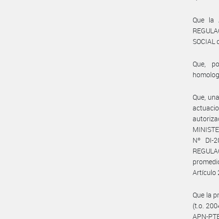
Que la
REGULA
SOCIAL 
Que, po
homolog
Que, una
actuaci
autoriz
MINISTE
Nº DI-
REGULAC
promedio
Artículo 
Que la p
(t.o. 20
APN-PTE