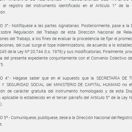
r al registro del instrumento identificado en el Artículo 1° de la 
ión.
 3°.- Notifíquese a las partes signatarias. Posteriormente, pase a la 
 sobre Regulación del Trabajo de esta Dirección Nacional de Rela
ones del Trabajo, a los fines de evaluar la procedencia de fijar el promed
ciones, del cual surge el tope indemnizatorio, de acuerdo a lo establec
 245 de la Ley Nº 20.744 (t.o. 1976) y sus modificatorias. Finalmente, pr
a del presente expediente conjuntamente con el Convenio Colectivo d
75.
O 4°.- Hágase saber que en el supuesto que la SECRETARÍA DE 
 Y SEGURIDAD SOCIAL del MINISTERIO DE CAPITAL HUMANO no efe
ción de carácter gratuita del instrumento homologado y de esta Disp
á aplicable lo establecido en el tercer párrafo del Artículo 5° de la Ley 
).
 5º.- Comuníquese, publíquese, dese a la Dirección Nacional del Registro 
e.