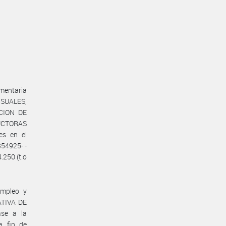
ementaria
ISUALES,
ACION DE
UCTORAS
es en el
54925- -
.250 (t.o
Empleo y
ATIVA DE
se a la
 fin de