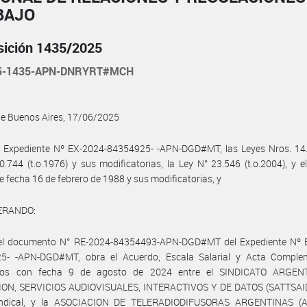
BAJO
sición 1435/2025
25-1435-APN-DNRYRT#MCH
de Buenos Aires, 17/06/2025
l Expediente Nº EX-2024-84354925- -APN-DGD#MT, las Leyes Nros. 14.2
0.744 (t.o.1976) y sus modificatorias, la Ley N° 23.546 (t.o.2004), y e
e fecha 16 de febrero de 1988 y sus modificatorias, y
ERANDO:
el documento N° RE-2024-84354493-APN-DGD#MT del Expediente Nº 
5- -APN-DGD#MT, obra el Acuerdo, Escala Salarial y Acta Complem
ados con fecha 9 de agosto de 2024 entre el SINDICATO ARGEN
ION, SERVICIOS AUDIOVISUALES, INTERACTIVOS Y DE DATOS (SATTSAID)
indical, y la ASOCIACION DE TELERADIODIFUSORAS ARGENTINAS (A