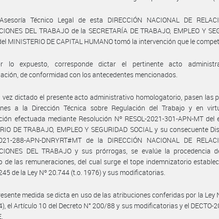
 Asesoría Técnico Legal de esta DIRECCIÓN NACIONAL DE RELAC
CIONES DEL TRABAJO de la SECRETARÍA DE TRABAJO, EMPLEO Y SE
del MINISTERIO DE CAPITAL HUMANO tomó la intervención que le compet
r lo expuesto, corresponde dictar el pertinente acto administr
ación, de conformidad con los antecedentes mencionados.
 vez dictado el presente acto administrativo homologatorio, pasen las 
ones a la Dirección Técnica sobre Regulación del Trabajo y en virt
ación efectuada mediante Resolución Nº RESOL-2021-301-APN-MT del 
RIO DE TRABAJO, EMPLEO Y SEGURIDAD SOCIAL y su consecuente Dis
2021-288-APN-DNRYRT#MT de la DIRECCIÓN NACIONAL DE RELAC
IONES DEL TRABAJO y sus prórrogas, se evalúe la procedencia de 
 de las remuneraciones, del cual surge el tope indemnizatorio establec
245 de la Ley Nº 20.744 (t.o. 1976) y sus modificatorias.
resente medida se dicta en uso de las atribuciones conferidas por la Ley
04), el Artículo 10 del Decreto N° 200/88 y sus modificatorias y el DECTO-
.