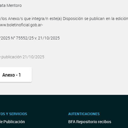
ata Mentoro
/los Anexo/s que integra/n este(a) Disposición se publican en la edició
w.boletinoficial.gob.ar-
0/2025 N° 75552/25 v. 21/10/2025
e publicación 21/10/2025
Anexo - 1
OS Y SERVICIOS
AUTENTICACIONES
de Publicación
BFA Repositorio recibos