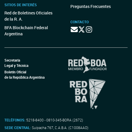
SITIOS DE INTERÉS
Preguntas Frecuentes
Red de Boletines Oficiales
de la R. A.
CONTACTO
BFA Blockchain Federal
Argentina
Secretaría
Legal y Técnica
Boletín Oficial
de la República Argentina
TELÉFONOS:
5218-8400 - 0810-345-BORA (2672)
SEDE CENTRAL:
Suipacha 767, C.A.B.A. (C1008AAO)