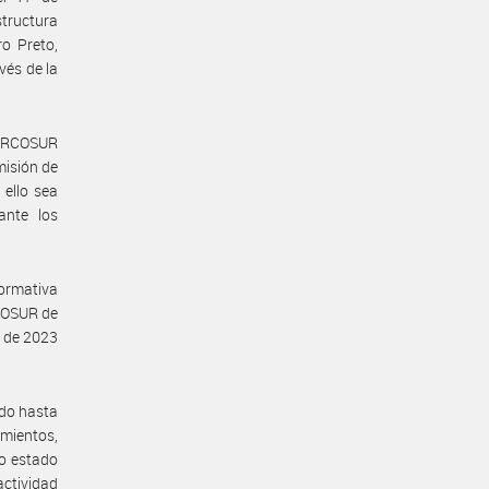
tructura
o Preto,
vés de la
MERCOSUR
isión de
ello sea
ante los
normativa
COSUR de
o de 2023
ado hasta
mientos,
mo estado
actividad