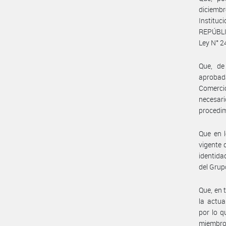
diciembr
Institu
REPÚBLIC
Ley N° 2
Que, de
aprobada
Comerci
necesar
procedim
Que en l
vigente
identida
del Gru
Que, en 
la actua
por lo q
miembro 