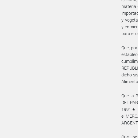
materia d
importac
y vegeta
y enmien
para el 
Que, por
establec
cumplim
REPÚBLI
dicho si
Alimenta
Que la 
DEL PAR
1991 el 
el MERC
ARGENTI
Que, po