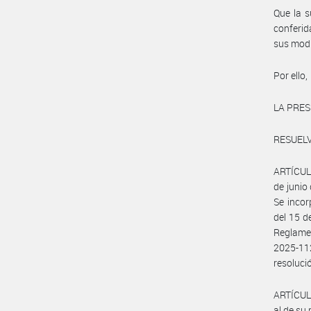
Que la s
conferid
sus modi
Por ello,
LA PRES
RESUELV
ARTÍCULO
de juni
Se incor
del 15 
Reglamen
2025-11
resoluci
ARTÍCULO
al de su 