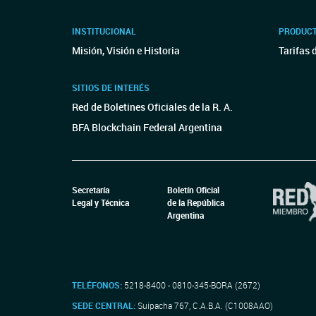
INSTITUCIONAL
PRODUCT
Misión, Visión e Historia
Tarifas 
SITIOS DE INTERÉS
Red de Boletines Oficiales de la R. A.
BFA Blockchain Federal Argentina
Secretaría
Boletín Oficial
Legal y Técnica
de la República
Argentina
TELÉFONOS:
5218-8400 - 0810-345-BORA (2672)
SEDE CENTRAL:
Suipacha 767, C.A.B.A. (C1008AAO)