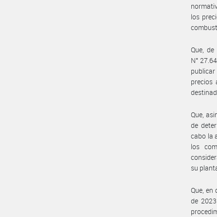
normativ
los prec
combusti
Que, de 
N° 27.64
publicar
precios 
destinad
Que, asi
de deter
cabo la 
los com
consider
su plant
Que, en 
de 2023
procedim