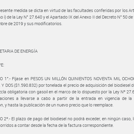
resente medida se dicta en virtud de las facultades conferidas por los Art
so i) de la Ley N° 27.640 y el Apartado IX del Anexo II del Decreto N° 50 d
mbre de 2019 y sus modificatorios.
ETARIA DE ENERGÍA
E:
O 1°.- Fíjase en PESOS UN MILLÓN QUINIENTOS NOVENTA MIL OCH
Y DOS ($1.590.832) por tonelada el precio de adquisición del biodiesel 
cla obligatoria con gasoil en el marco de lo dispuesto por la Ley Nº 27.
aciones a llevarse a cabo a partir de la entrada en vigencia de la 
ón, y hasta la publicación de un nuevo precio que lo reemplace.
 2º.- El plazo de pago del biodiesel no podrá exceder, en ningún caso, 
 corridos a contar desde la fecha de la factura correspondiente.