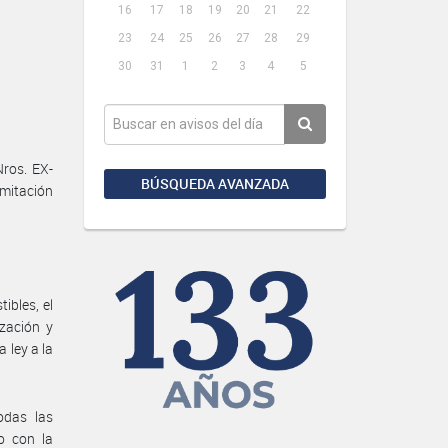
16
17
18
19
20
21
22
23
24
25
26
27
28
29
30
31
1
2
3
4
5
ros. EX-
BÚSQUEDA AVANZADA
mitación
ibles, el
zación y
 ley a la
odas las
o con la