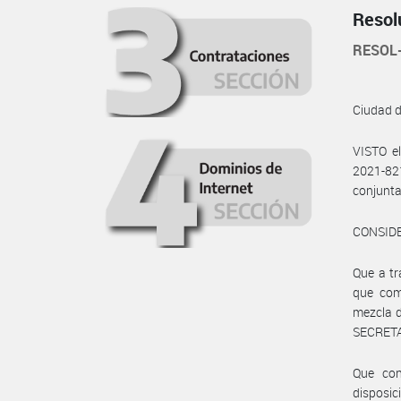
Resol
RESOL
Ciudad 
VISTO e
2021-82
conjunta
CONSID
Que a tr
que com
mezcla d
SECRETA
Que con
disposic