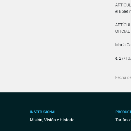
ARTÍCULO
el Boletín
ARTÍCUL
OFICIAL 
María C
e. 27/1
Fecha d
INSTITUCIONAL
PRODUCT
Misión, Visión e Historia
Tarifas 