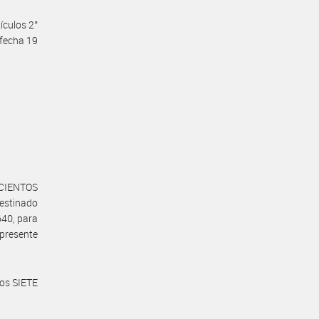
ículos 2°
e fecha 19
OCIENTOS
destinado
640, para
presente
los SIETE