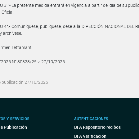
 3º.- La presente medida entrará en vigencia a partir del día de su publi
 Oficial.
O 4°.- Comuníquese, publíquese, dese a la DIRECCIÓN NACIONAL DEL 
y archívese.
armen Tettamanti
0/2025 N° 80328/25 v. 27/10/2025
e publicación 27/10/2025
OS Y SERVICIOS
AUTENTICACIONES
de Publicación
BFA Repositorio recibos
BFA Verificación