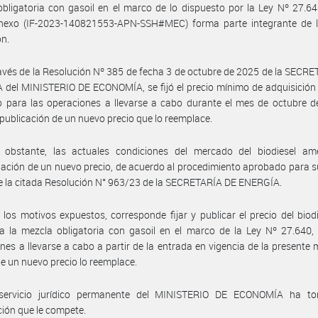
bligatoria con gasoil en el marco de lo dispuesto por la Ley Nº 27.64
exo (IF-2023-140821553-APN-SSH#MEC) forma parte integrante de l
ón.
avés de la Resolución Nº 385 de fecha 3 de octubre de 2025 de la SECR
del MINISTERIO DE ECONOMÍA, se fijó el precio mínimo de adquisición
 para las operaciones a llevarse a cabo durante el mes de octubre d
 publicación de un nuevo precio que lo reemplace.
 obstante, las actuales condiciones del mercado del biodiesel ame
ación de un nuevo precio, de acuerdo al procedimiento aprobado para s
 la citada Resolución N° 963/23 de la SECRETARÍA DE ENERGÍA.
 los motivos expuestos, corresponde fijar y publicar el precio del biod
a la mezcla obligatoria con gasoil en el marco de la Ley Nº 27.640,
nes a llevarse a cabo a partir de la entrada en vigencia de la presente 
e un nuevo precio lo reemplace.
servicio jurídico permanente del MINISTERIO DE ECONOMÍA ha t
ción que le compete.