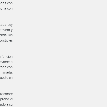
ladas con
toria con
itada Ley
erminar y
omía, los
bustibles
a función
levarse a
toria con
rminada,
puesto en
noviembre
probó el
nado a su