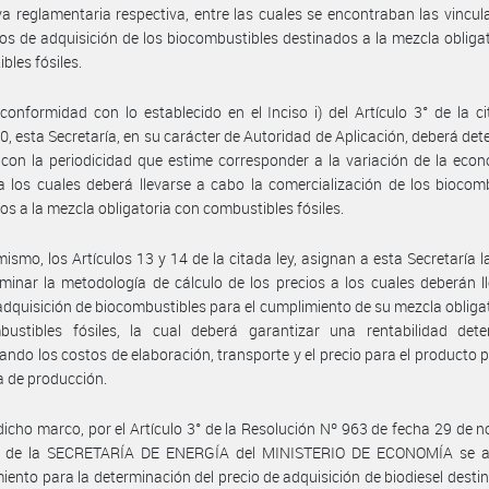
a reglamentaria respectiva, entre las cuales se encontraban las vincu
ios de adquisición de los biocombustibles destinados a la mezcla obliga
bles fósiles.
conformidad con lo establecido en el Inciso i) del Artículo 3° de la c
0, esta Secretaría, en su carácter de Autoridad de Aplicación, deberá det
 con la periodicidad que estime corresponder a la variación de la econ
a los cuales deberá llevarse a cabo la comercialización de los biocom
os a la mezcla obligatoria con combustibles fósiles.
mismo, los Artículos 13 y 14 de la citada ley, asignan a esta Secretaría l
minar la metodología de cálculo de los precios a los cuales deberán l
adquisición de biocombustibles para el cumplimiento de su mezcla obliga
bustibles fósiles, la cual deberá garantizar una rentabilidad dete
ando los costos de elaboración, transporte y el precio para el producto 
a de producción.
dicho marco, por el Artículo 3° de la Resolución Nº 963 de fecha 29 de 
 de la SECRETARÍA DE ENERGÍA del MINISTERIO DE ECONOMÍA se a
iento para la determinación del precio de adquisición de biodiesel desti