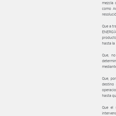
mezcla o
como An
resoluci
Que a tr
ENERGÍA 
producto
hasta la
Que, no
determin
mediante
Que, por
destino 
operacio
hasta qu
Que el 
interven