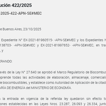
ución 422/2025
-2025-422-APN-SE#MEC
de Buenos Aires, 23/10/2025
l Expediente N° EX-2021-81960515- -APN-SE#MEC y los Expedientes N
138703- -APN-SE#MEC y EX-2021-81997652- -APN-SE#MEC, en tra
, y
ERANDO:
avés de la Ley N° 27.640 se aprobó el Marco Regulatorio de Biocombust
prende todas las actividades de elaboración, almacenaje, comerciali
e biocombustibles, y establece como Autoridad de Aplicación de la citada
RÍA DE ENERGÍA del MINISTERIO DE ECONOMÍA.
 la entrada en vigencia de la referida ley quedaron sin efecto t
iones establecidas en las Leyes Nros. 23.287, 26.093 y 26.334, junt