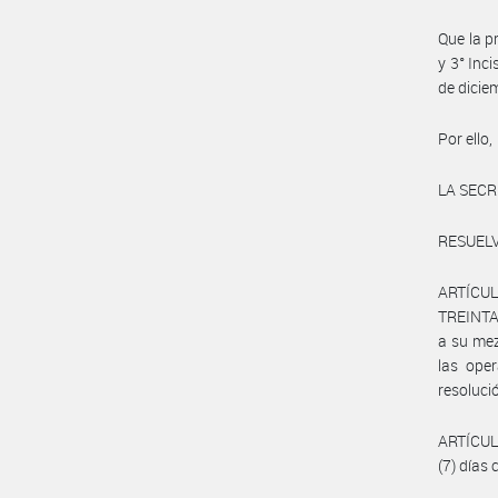
Que la p
y 3° Inci
de dicie
Por ello,
LA SECR
RESUELV
ARTÍCUL
TREINTA 
a su mez
las oper
resoluci
ARTÍCULO
(7) días