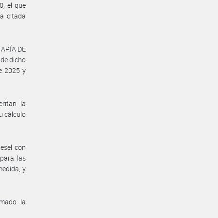
0, el que
a citada
ETARÍA DE
 de dicho
e 2025 y
ritan la
u cálculo
iesel con
 para las
medida, y
omado la