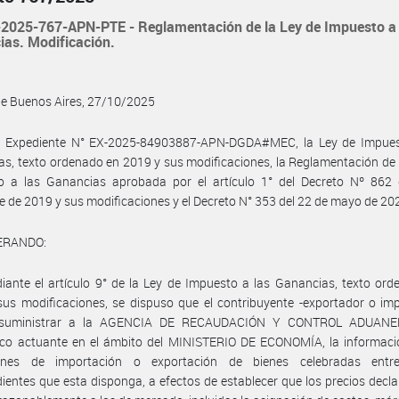
2025-767-APN-PTE - Reglamentación de la Ley de Impuesto a 
as. Modificación.
de Buenos Aires, 27/10/2025
l Expediente N° EX-2025-84903887-APN-DGDA#MEC, la Ley de Impues
s, texto ordenado en 2019 y sus modificaciones, la Reglamentación de 
o a las Ganancias aprobada por el artículo 1° del Decreto Nº 862 
e de 2019 y sus modificaciones y el Decreto N° 353 del 22 de mayo de 202
ERANDO:
ante el artículo 9° de la Ley de Impuesto a las Ganancias, texto or
us modificaciones, se dispuso que el contribuyente -exportador o im
 suministrar a la AGENCIA DE RECAUDACIÓN Y CONTROL ADUANER
ico actuante en el ámbito del MINISTERIO DE ECONOMÍA, la informaci
ones de importación o exportación de bienes celebradas entr
ientes que esta disponga, a efectos de establecer que los precios decl