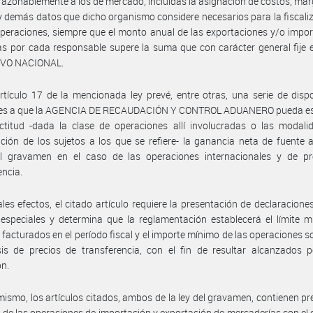
razonablemente a los de mercado, incluidas la asignación de costos, má
 y demás datos que dicho organismo considere necesarios para la fiscali
peraciones, siempre que el monto anual de las exportaciones y/o impo
as por cada responsable supere la suma que con carácter general fije
VO NACIONAL.
rtículo 17 de la mencionada ley prevé, entre otras, una serie de disp
tes a que la AGENCIA DE RECAUDACIÓN Y CONTROL ADUANERO pueda es
ctitud -dada la clase de operaciones allí involucradas o las modali
ción de los sujetos a los que se refiere- la ganancia neta de fuente 
al gravamen en el caso de las operaciones internacionales y de pr
encia.
ales efectos, el citado artículo requiere la presentación de declaracione
especiales y determina que la reglamentación establecerá el límite 
 facturados en el período fiscal y el importe mínimo de las operaciones 
sis de precios de transferencia, con el fin de resultar alcanzados 
ón.
mismo, los artículos citados, ambos de la ley del gravamen, contienen pr
 de las operaciones de importación y exportación de mercaderías con el 