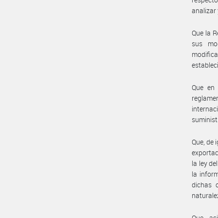
analizar 
Que la R
sus mod
modific
establec
Que en 
reglamen
interna
suminis
Que, de 
exportac
la ley d
la infor
dichas 
naturale
Que, as