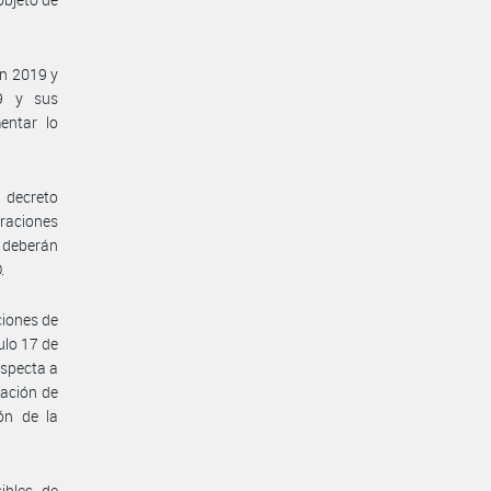
en 2019 y
19 y sus
entar lo
 decreto
eraciones
 deberán
.
ciones de
ulo 17 de
especta a
ración de
ón de la
ibles de