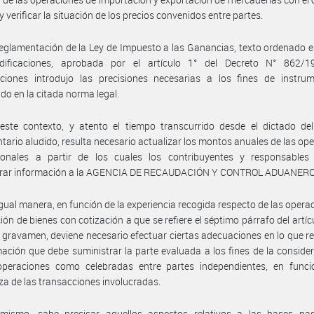
y verificar la situación de los precios convenidos entre partes.
eglamentación de la Ley de Impuesto a las Ganancias, texto ordenado 
ificaciones, aprobada por el artículo 1° del Decreto N° 862/
aciones introdujo las precisiones necesarias a los fines de instrum
ido en la citada norma legal.
este contexto, y atento el tiempo transcurrido desde el dictado del
tario aludido, resulta necesario actualizar los montos anuales de las op
cionales a partir de los cuales los contribuyentes y responsables
trar información a la AGENCIA DE RECAUDACIÓN Y CONTROL ADUANERO
igual manera, en función de la experiencia recogida respecto de las opera
ión de bienes con cotización a que se refiere el séptimo párrafo del artíc
el gravamen, deviene necesario efectuar ciertas adecuaciones en lo que r
mación que debe suministrar la parte evaluada a los fines de la conside
operaciones como celebradas entre partes independientes, en funci
za de las transacciones involucradas.
imismo, cabe precisar aquellos aspectos relativos a las bases pas