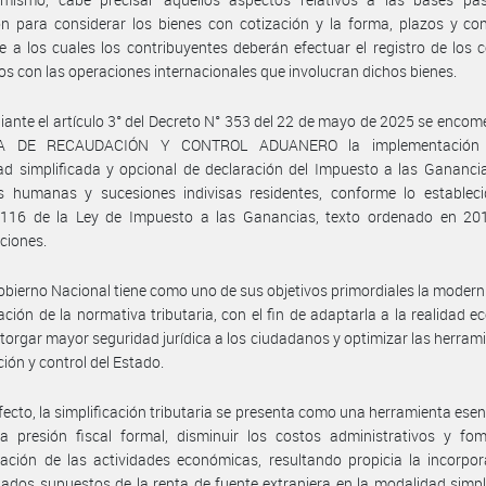
ión para considerar los bienes con cotización y la forma, plazos y co
 a los cuales los contribuyentes deberán efectuar el registro de los 
os con las operaciones internacionales que involucran dichos bienes.
ante el artículo 3° del Decreto N° 353 del 22 de mayo de 2025 se encom
A DE RECAUDACIÓN Y CONTROL ADUANERO la implementación
d simplificada y opcional de declaración del Impuesto a las Gananci
s humanas y sucesiones indivisas residentes, conforme lo estableci
o 116 de la Ley de Impuesto a las Ganancias, texto ordenado en 20
ciones.
obierno Nacional tiene como uno de sus objetivos primordiales la modern
cación de la normativa tributaria, con el fin de adaptarla a la realidad 
otorgar mayor seguridad jurídica a los ciudadanos y optimizar las herram
ción y control del Estado.
efecto, la simplificación tributaria se presenta como una herramienta esen
la presión fiscal formal, disminuir los costos administrativos y fo
zación de las actividades económicas, resultando propicia la incorpo
ados supuestos de la renta de fuente extranjera en la modalidad simpl