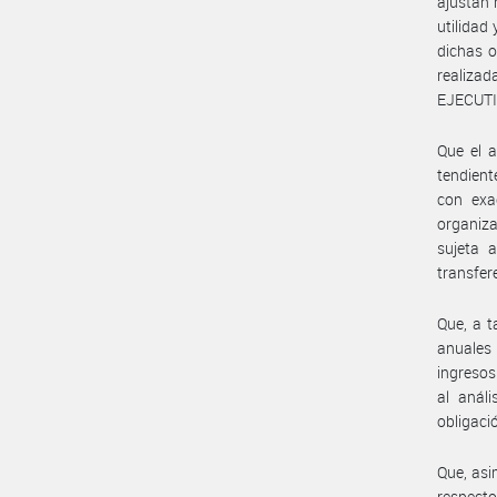
ajustan 
utilidad
dichas o
realizad
EJECUTI
Que el a
tendien
con exa
organiza
sujeta 
transfer
Que, a t
anuales 
ingresos
al análi
obligaci
Que, asi
respecto