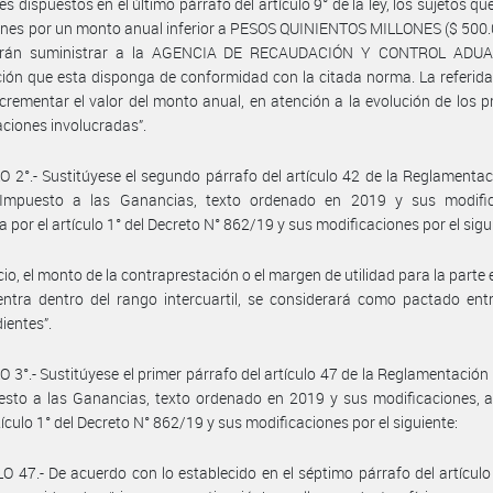
nes dispuestos en el último párrafo del artículo 9° de la ley, los sujetos qu
nes por un monto anual inferior a PESOS QUINIENTOS MILLONES ($ 500.
erán suministrar a la AGENCIA DE RECAUDACIÓN Y CONTROL ADUA
ión que esta disponga de conformidad con la citada norma. La referid
crementar el valor del monto anual, en atención a la evolución de los p
aciones involucradas”.
 2°.- Sustitúyese el segundo párrafo del artículo 42 de la Reglamentac
Impuesto a las Ganancias, texto ordenado en 2019 y sus modific
 por el artículo 1° del Decreto N° 862/19 y sus modificaciones por el sigu
recio, el monto de la contraprestación o el margen de utilidad para la parte
ntra dentro del rango intercuartil, se considerará como pactado ent
ientes”.
 3°.- Sustitúyese el primer párrafo del artículo 47 de la Reglamentación 
esto a las Ganancias, texto ordenado en 2019 y sus modificaciones, 
rtículo 1° del Decreto N° 862/19 y sus modificaciones por el siguiente:
O 47.- De acuerdo con lo establecido en el séptimo párrafo del artículo