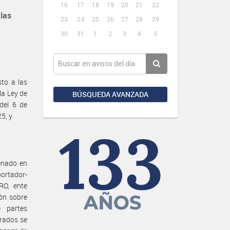
16
17
18
19
20
21
22
las
23
24
25
26
27
28
29
30
31
1
2
3
4
5
to a las
la Ley de
BÚSQUEDA AVANZADA
del 6 de
5, y
denado en
portador-
O, ente
ón sobre
e partes
arados se