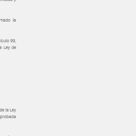
omado la
ículo 99,
a Ley de
de la Ley
aprobada