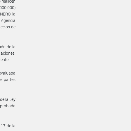
e realicen
000.000)
NERO la
a Agencia
recios de
ión de la
aciones,
iente:
 evaluada
re partes
de la Ley
aprobada
 17 de la