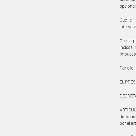
opcional
Que el 
interven
Que la p
incisos
Impuesto
Por ello,
EL PRES
DECRET
ARTÍCULO
de Impu
por el a