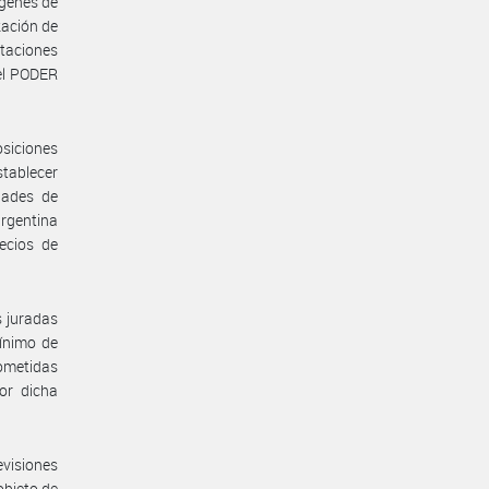
rgenes de
zación de
rtaciones
 el PODER
osiciones
tablecer
dades de
argentina
ecios de
s juradas
mínimo de
sometidas
por dicha
evisiones
objeto de