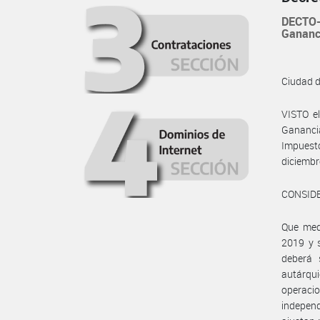
DECTO-
Gananci
Ciudad 
VISTO e
Ganancia
Impuest
diciembr
CONSID
Que medi
2019 y s
deberá
autárqu
operaci
independ