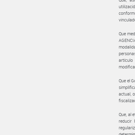
utilizac
conforme
vinculad
Que medi
AGENCI
modalida
persona
artícul
modifica
Que el G
simplifi
actual, 
fiscaliza
Que, al 
reducir 
regulari
determin