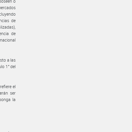
 poseen o
ercados
ncluyendo
ncias de
lizadas),
encia de
rnacional
sto a las
lo 1° del
efiere el
erán ser
ponga la