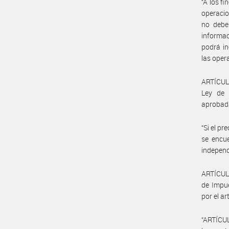
“A los fi
operacio
no deb
informac
podrá in
las oper
ARTÍCULO
Ley de 
aprobada
“Si el p
se encue
independ
ARTÍCULO
de Impu
por el a
“ARTÍCUL