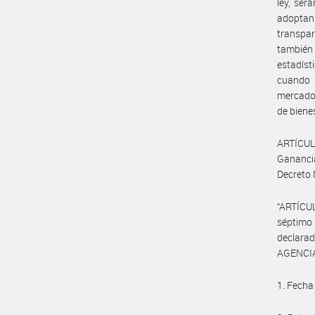
ley, ser
adopta
transpar
también
estadíst
cuando 
mercado 
de biene
ARTÍCULO
Ganancia
Decreto 
“ARTÍCUL
séptimo 
declara
AGENCIA
1. Fecha