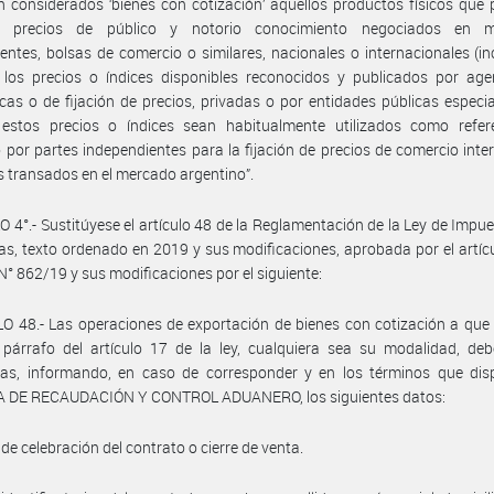
án considerados ‘bienes con cotización’ aquellos productos físicos que
n precios de público y notorio conocimiento negociados en m
entes, bolsas de comercio o similares, nacionales o internacionales (i
 los precios o índices disponibles reconocidos y publicados por age
icas o de fijación de precios, privadas o por entidades públicas especia
estos precios o índices sean habitualmente utilizados como refer
por partes independientes para la fijación de precios de comercio inte
s transados en el mercado argentino”.
 4°.- Sustitúyese el artículo 48 de la Reglamentación de la Ley de Impue
s, texto ordenado en 2019 y sus modificaciones, aprobada por el artícu
N° 862/19 y sus modificaciones por el siguiente:
O 48.- Las operaciones de exportación de bienes con cotización a que r
párrafo del artículo 17 de la ley, cualquiera sea su modalidad, deb
das, informando, en caso de corresponder y en los términos que dis
 DE RECAUDACIÓN Y CONTROL ADUANERO, los siguientes datos:
 de celebración del contrato o cierre de venta.