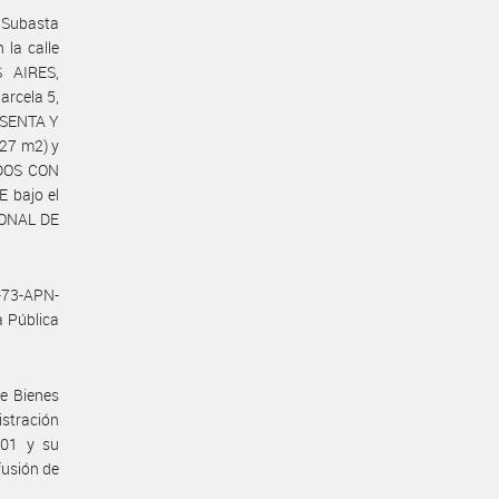
 Subasta
 la calle
 AIRES,
arcela 5,
ESENTA Y
7 m2) y
ADOS CON
 bajo el
IONAL DE
-73-APN-
 Pública
de Bienes
istración
001 y su
fusión de