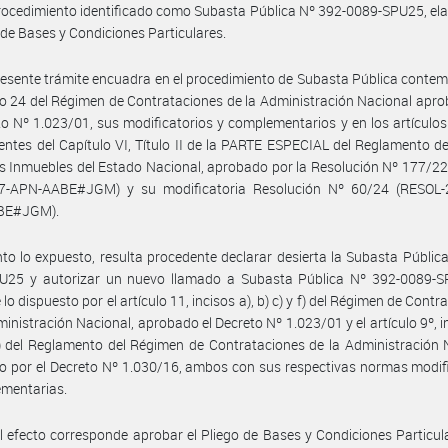
ocedimiento identificado como Subasta Pública Nº 392-0089-SPU25, el
o de Bases y Condiciones Particulares.
resente trámite encuadra en el procedimiento de Subasta Pública conte
ulo 24 del Régimen de Contrataciones de la Administración Nacional apr
to Nº 1.023/01, sus modificatorios y complementarios y en los artículos
entes del Capítulo VI, Título II de la PARTE ESPECIAL del Reglamento d
s Inmuebles del Estado Nacional, aprobado por la Resolución Nº 177/2
7-APN-AABE#JGM) y su modificatoria Resolución Nº 60/24 (RESOL-
BE#JGM).
to lo expuesto, resulta procedente declarar desierta la Subasta Públic
U25 y autorizar un nuevo llamado a Subasta Pública Nº 392-0089-S
 lo dispuesto por el artículo 11, incisos a), b) c) y f) del Régimen de Cont
ministración Nacional, aprobado el Decreto Nº 1.023/01 y el artículo 9º, in
f) del Reglamento del Régimen de Contrataciones de la Administración 
 por el Decreto Nº 1.030/16, ambos con sus respectivas normas modif
ementarias.
l efecto corresponde aprobar el Pliego de Bases y Condiciones Particul