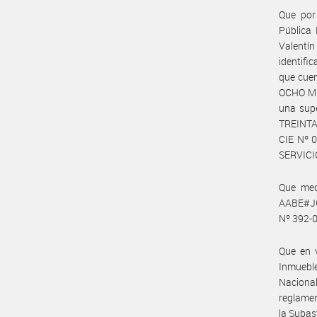
Que por 
Pública 
Valent
identifi
que cue
OCHO M
una sup
TREINTA
CIE Nº 
SERVICI
Que med
AABE#JGM
Nº 392-0
Que en v
Inmueble
Naciona
reglamen
la Subas