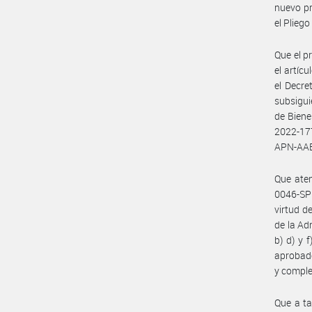
nuevo pr
el Plieg
Que el p
el artíc
el Decre
subsigui
de Biene
2022-17
APN-AA
Que aten
0046-SP
virtud de
de la Ad
b) d) y 
aprobado
y compl
Que a ta