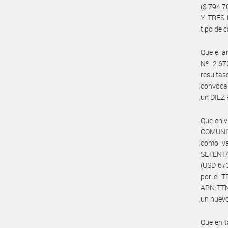
($ 794.
Y TRES 
tipo de 
Que el a
Nº 2.67
resultas
convocar
un DIEZ 
Que en 
COMUNIT
como va
SETENT
(USD 673
por el 
APN-TTN#
un nuevo
Que en 