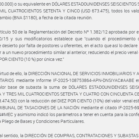
700.000) o su equivalente en DÓLARES ESTADOUNIDENSES SEISCIENTOS
MIL CUATROCIENTOS SETENTA Y CINCO (USD 673.475), todos los valo
cambio (BNA $1180), a fecha de la citada reunión.
rtículo 50 de la Reglamentación del Decreto Nº 1.382/12 aprobada por e
0/15 y sus modificatorios establece que “cuando el procedimiento 
e desierto por falta de postores u oferentes, en el acto que así lo declare
 a un nuevo procedimiento similar al anterior, reduciendo el precio venal
POR CIENTO (10 %) por única vez.”
virtud de ello, la DIRECCIÓN NACIONAL DE SERVICIOS INMOBILIARIOS Y
ARIOS mediante Informe IF-2025-108753864-APN-DNSIYAC#AABE es
lor base de subasta la suma de DÓLARES ESTADOUNIDENSES SEI
A Y TRES MIL CUATROCIENTOS SETENTA Y CUATRO CON CINCUENTA C
.474,50) con la reducción del DIEZ POR CIENTO (10%) del valor venal es
TRIBUNAL DE TASACIONES DE LA NACIÓN mediante el citado IF-2025-6
MEC y asimismo indicó los parámetros a tener en cuenta para la conf
 Pliego de Bases y Condiciones Particulares.
tal sentido, la DIRECCIÓN DE COMPRAS, CONTRATACIONES Y SUBASTAS i