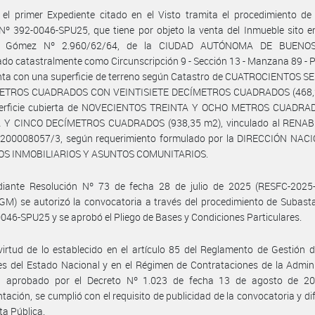
el primer Expediente citado en el Visto tramita el procedimiento de
Nº 392-0046-SPU25, que tiene por objeto la venta del Inmueble sito en
ín Gómez Nº 2.960/62/64, de la CIUDAD AUTÓNOMA DE BUENOS
cado catastralmente como Circunscripción 9 - Sección 13 - Manzana 89 - P
nta con una superficie de terreno según Catastro de CUATROCIENTOS S
ETROS CUADRADOS CON VEINTISIETE DECÍMETROS CUADRADOS (468,2
erficie cubierta de NOVECIENTOS TREINTA Y OCHO METROS CUADR
 Y CINCO DECÍMETROS CUADRADOS (938,35 m2), vinculado al RENABE
0200008057/3, según requerimiento formulado por la DIRECCIÓN NAC
OS INMOBILIARIOS Y ASUNTOS COMUNITARIOS.
iante Resolución Nº 73 de fecha 28 de julio de 2025 (RESFC-2025
) se autorizó la convocatoria a través del procedimiento de Subasta
046-SPU25 y se aprobó el Pliego de Bases y Condiciones Particulares.
irtud de lo establecido en el artículo 85 del Reglamento de Gestión 
s del Estado Nacional y en el Régimen de Contrataciones de la Admin
l aprobado por el Decreto Nº 1.023 de fecha 13 de agosto de 2
tación, se cumplió con el requisito de publicidad de la convocatoria y di
ta Pública.