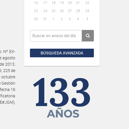
16
17
18
19
20
21
22
23
24
25
26
27
28
29
30
31
1
2
3
4
5
o Nº EX-
BÚSQUEDA AVANZADA
e agosto
 de 2013,
6, 225 de
e octubre
e Gestión
 fecha 16
icatoria
BE#JGM),