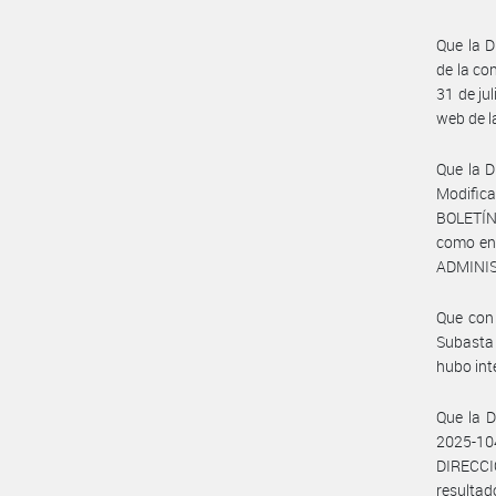
Que la 
de la c
31 de ju
web de 
Que la 
Modifica
BOLETÍN
como en 
ADMINIS
Que con 
Subasta
hubo int
Que la 
2025-10
DIRECC
resultad