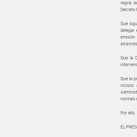
regirá l
Decreto 
Que sigu
delegar
emisión 
alcances
Que la 
interven
Que la p
incisos
Adminis
normas m
Por ello,
EL PRES