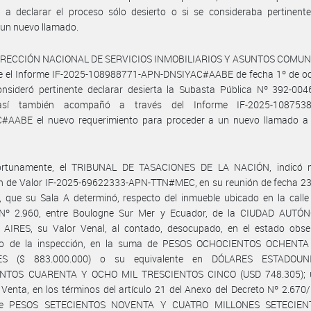
 a declarar el proceso sólo desierto o si se consideraba pertinente
un nuevo llamado.
DIRECCIÓN NACIONAL DE SERVICIOS INMOBILIARIOS Y ASUNTOS COMUN
e el Informe IF-2025-108988771-APN-DNSIYAC#AABE de fecha 1º de oc
onsideró pertinente declarar desierta la Subasta Pública Nº 392-004
sí también acompañó a través del Informe IF-2025-1087538
#AABE el nuevo requerimiento para proceder a un nuevo llamado a
rtunamente, el TRIBUNAL DE TASACIONES DE LA NACIÓN, indicó 
n de Valor IF-2025-69622333-APN-TTN#MEC, en su reunión de fecha 23 
 que su Sala A determinó, respecto del inmueble ubicado en la calle
º 2.960, entre Boulogne Sur Mer y Ecuador, de la CIUDAD AUT
AIRES, su Valor Venal, al contado, desocupado, en el estado obse
o de la inspección, en la suma de PESOS OCHOCIENTOS OCHENTA
ES ($ 883.000.000) o su equivalente en DÓLARES ESTADOUN
NTOS CUARENTA Y OCHO MIL TRESCIENTOS CINCO (USD 748.305); 
Venta, en los términos del artículo 21 del Anexo del Decreto Nº 2.670/
e PESOS SETECIENTOS NOVENTA Y CUATRO MILLONES SETECIEN