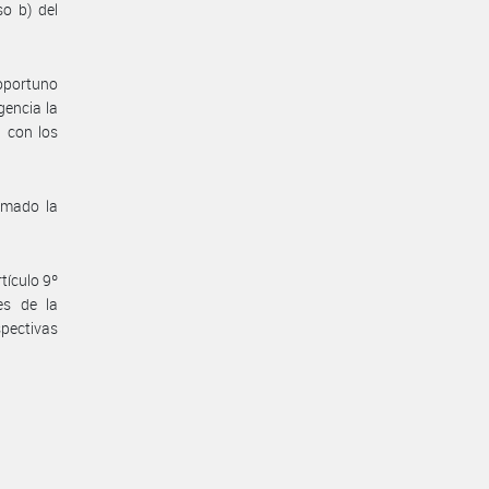
so b) del
 oportuno
encia la
, con los
omado la
tículo 9º
es de la
pectivas