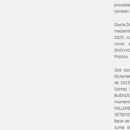
procedía
también 
Que la 
mediant
2025, c
como a
DNSIYAC
Pública.
Que opo
Dictame
de 2025,
Gómez N
BUENOS 
moment
MILLON
SETECIE
Base de 
suma d