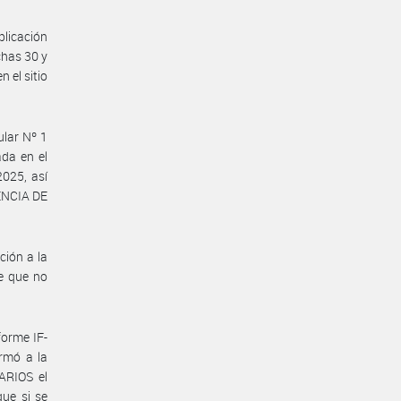
licación
has 30 y
 el sitio
lar Nº 1
ada en el
025, así
GENCIA DE
ción a la
e que no
orme IF-
rmó a la
RIOS el
que si se