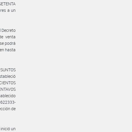
 SETENTA
res a un
l Decreto
de venta
 se podrá
 en hasta
 ASUNTOS
tableció
SCIENTOS
ENTAVOS
tablecido
9622333-
ección de
nició un