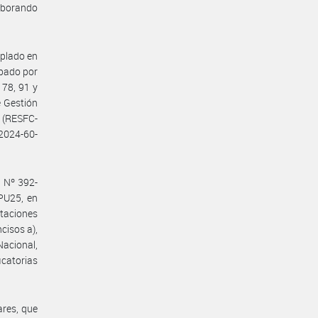
aborando
mplado en
obado por
 78, 91 y
e Gestión
2 (RESFC-
2024-60-
a Nº 392-
PU25, en
rataciones
cisos a),
Nacional,
icatorias
ares, que