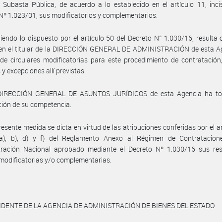
a Subasta Pública, de acuerdo a lo establecido en el artículo 11, inci
Nº 1.023/01, sus modificatorios y complementarios.
iendo lo dispuesto por el artículo 50 del Decreto N° 1.030/16, resulta
 en el titular de la DIRECCIÓN GENERAL DE ADMINISTRACIÓN de esta Ag
de circulares modificatorias para este procedimiento de contratación
 y excepciones allí previstas.
DIRECCIÓN GENERAL DE ASUNTOS JURÍDICOS de esta Agencia ha t
ción de su competencia.
resente medida se dicta en virtud de las atribuciones conferidas por el ar
 a), b), d) y f) del Reglamento Anexo al Régimen de Contratacion
tración Nacional aprobado mediante el Decreto Nº 1.030/16 sus res
odificatorias y/o complementarias.
IDENTE DE LA AGENCIA DE ADMINISTRACIÓN DE BIENES DEL ESTADO