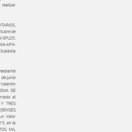
 realizar
ITARIOS,
tubre de
6-SPU25,
64-APN-
 Subasta
mediante
de junio
 Valentín
ÓNOMA DE
rvado al
 Y TRES
IDENSES
un Valor
15, en la
TOS MIL