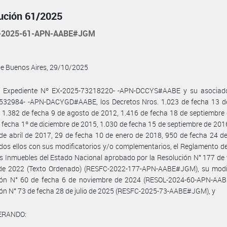
ución 61/2025
-2025-61-APN-AABE#JGM
de Buenos Aires, 29/10/2025
l Expediente Nº EX-2025-73218220- -APN-DCCYS#AABE y su asociad
532984- -APN-DACYGD#AABE, los Decretos Nros. 1.023 de fecha 13 d
 1.382 de fecha 9 de agosto de 2012, 1.416 de fecha 18 de septiembre
 fecha 1º de diciembre de 2015, 1.030 de fecha 15 de septiembre de 201
de abril de 2017, 29 de fecha 10 de enero de 2018, 950 de fecha 24 d
dos ellos con sus modificatorios y/o complementarios, el Reglamento d
s Inmuebles del Estado Nacional aprobado por la Resolución N° 177 de
o de 2022 (Texto Ordenado) (RESFC-2022-177-APN-AABE#JGM), su modif
ión N° 60 de fecha 6 de noviembre de 2024 (RESOL-2024-60-APN-AA
ón N° 73 de fecha 28 de julio de 2025 (RESFC-2025-73-AABE#JGM), y
ERANDO: