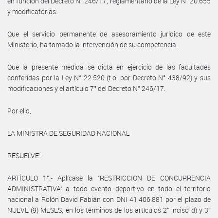
en función del Decreto N° 246/17, reglamentario de la Ley N° 20.655
y modificatorias.
Que el servicio permanente de asesoramiento jurídico de este
Ministerio, ha tomado la intervención de su competencia.
Que la presente medida se dicta en ejercicio de las facultades
conferidas por la Ley N° 22.520 (t.o. por Decreto N° 438/92) y sus
modificaciones y el artículo 7° del Decreto N° 246/17.
Por ello,
LA MINISTRA DE SEGURIDAD NACIONAL
RESUELVE:
ARTÍCULO 1°.- Aplícase la “RESTRICCION DE CONCURRENCIA
ADMINISTRATIVA” a todo evento deportivo en todo el territorio
nacional a Rolón David Fabián con DNI 41.406.881 por el plazo de
NUEVE (9) MESES, en los términos de los artículos 2° inciso d) y 3°