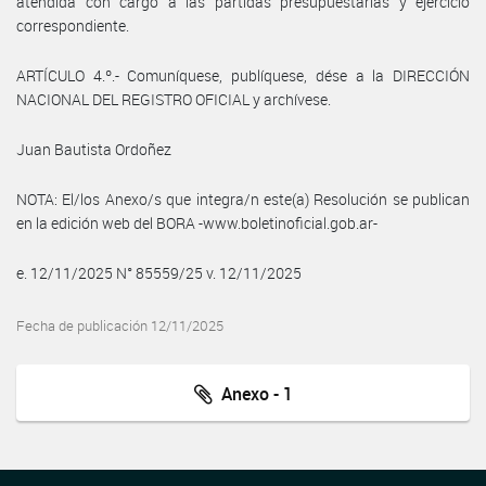
atendida con cargo a las partidas presupuestarias y ejercicio
correspondiente.
ARTÍCULO 4.º.- Comuníquese, publíquese, dése a la DIRECCIÓN
NACIONAL DEL REGISTRO OFICIAL y archívese.
Juan Bautista Ordoñez
NOTA: El/los Anexo/s que integra/n este(a) Resolución se publican
en la edición web del BORA -www.boletinoficial.gob.ar-
e. 12/11/2025 N° 85559/25 v. 12/11/2025
Fecha de publicación 12/11/2025
Anexo - 1