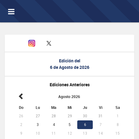
Toggle
navigation
Edición del
6 de Agosto de 2026
Ediciones Anteriores
Agosto 2026
Do
Lu
Ma
Mi
Ju
Vi
Sa
26
27
28
29
30
31
1
2
3
4
5
6
7
8
9
10
11
12
13
14
15