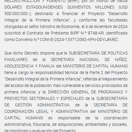
RECONSTRUCCIÓN Y FOMENTO (BIRF), por un monto de hasta
DÓLARES ESTADOUNIDENSES QUINIENTOS MILLONES (USD
500.000.000.-), destinado a financiar el Proyecto “Desarrollo
Integral de la Primera Infancia”; y conforme las facultades
otorgadas al señor Ministro de Economía, el 4 de diciembre de 2024
suscribió el Contrato de Préstamo BIRF N.º 9748-AR, identificado
como Convenio N.º CONVE-2024-133712092-APN-DDYL#MEC.
Que dicho Decreto dispone que la SUBSECRETARÍA DE POLÍTICAS
FAMILIARES de la SECRETARÍA NACIONAL DE NIÑEZ,
ADOLESCENCIA Y FAMILIA del MINISTERIO DE CAPITAL HUMANO
tiene a cargo la responsabilidad técnica de la Parte 2 del Proyecto
“Desarrollo Integral de la Primera Infancia”, referida al Mejoramiento
del acceso de la población más vulnerable a servicios priorizados de
primera infancia; y la DIRECCIÓN GENERAL DE PROGRAMAS Y
PROYECTOS SECTORIALES Y ESPECIALES de la SUBSECRETARÍA
DE GESTIÓN ADMINISTRATIVA de la SECRETARÍA DE
COORDINACIÓN LEGAL Y ADMINISTRATIVA del MINISTERIO DE
CAPITAL HUMANO es responsable de la coordinación
administrativa, fiduciaria, de adquisiciones, ambientales y sociales,
de monitoreo y evaluación del Proyecto.