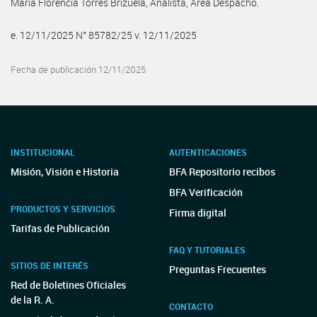
Maria Florencia Torres Brizuela, Analista, Área Despacho.
e. 12/11/2025 N° 85782/25 v. 12/11/2025
Fecha de publicación 12/11/2025
INSTITUCIONAL
AUTENTICACIONES
Misión, Visión e Historia
BFA Repositorio recibos
BFA Verificación
PRODUCTOS Y SERVICIOS
Firma digital
Tarifas de Publicación
FAQ Y TUTORIALES
SITIOS DE INTERÉS
Preguntas Frecuentes
Red de Boletines Oficiales
de la R. A.
CONTACTO