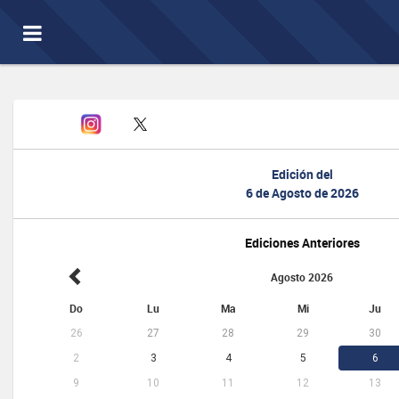
Toggle
navigation
Edición del
6 de Agosto de 2026
Ediciones Anteriores
Agosto 2026
Do
Lu
Ma
Mi
Ju
26
27
28
29
30
2
3
4
5
6
9
10
11
12
13