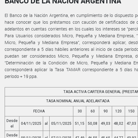
BANCO DE LA NACIÓN ARGENTINA
El Banco de la Nación Argentina, en cumplimiento de lo dispuesto por
hace conocer que los préstamos con caución de certificados de 
adelantos en cuentas corrientes en los cuales los intereses se “perc
Para Usuarios considerados Micro, Pequeña y Mediana Empresa, “
Micro, Pequeña y Mediana Empresa”, corresponderá aplicar, des
correspondiente a 5 días hábiles anteriores al inicio de cada perí
puedan ser considerados Micro, Pequeña y Mediana Empresa, de
“Determinación de la Condición de Micro, Pequeña y Mediana Emp
corresponderá aplicar la Tasa TAMAR correspondiente a 5 días háb
período + 19 ppa.
TASA ACTIVA CARTERA GENERAL (PRESTA
TASA NOMINAL ANUAL ADELANTADA
FECHA
30
60
90
120
150
Desde
04/11/2025
al
05/11/2025
51,15
50,08
49,03
48,02
47,03
el
Desde
05/11/2025
al
07/11/2025
47,49
46,55
45,65
44,77
43,92