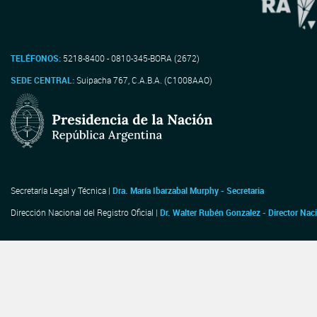
TELÉFONOS:
5218-8400 - 0810-345-BORA (2672)
SEDE CENTRAL:
Suipacha 767, C.A.B.A. (C1008AAO)
Secretaría Legal y Técnica |
Dra. María Ibarzabal Murphy - Secretaria
Dirección Nacional del Registro Oficial |
Dr. Walter Rubén Gonzalez - Director Nac