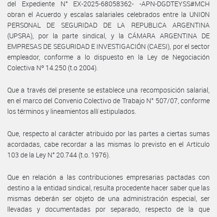
del Expediente N° EX-2025-68058362- -APN-DGDTEYSS#MCH
obran el Acuerdo y escalas salariales celebrados entre la UNION
PERSONAL DE SEGURIDAD DE LA REPUBLICA ARGENTINA
(UPSRA), por la parte sindical, y la CÁMARA ARGENTINA DE
EMPRESAS DE SEGURIDAD E INVESTIGACIÓN (CAESI), por el sector
empleador, conforme a lo dispuesto en la Ley de Negociación
Colectiva Nº 14.250 (t.o 2004).
Que a través del presente se establece una recomposición salarial,
en el marco del Convenio Colectivo de Trabajo N° 507/07, conforme
los términos y lineamientos allí estipulados.
Que, respecto al carácter atribuido por las partes a ciertas sumas
acordadas, cabe recordar a las mismas lo previsto en el Artículo
103 de la Ley N° 20.744 (t.o. 1976).
Que en relación a las contribuciones empresarias pactadas con
destino a la entidad sindical, resulta procedente hacer saber que las
mismas deberán ser objeto de una administración especial, ser
llevadas y documentadas por separado, respecto de la que