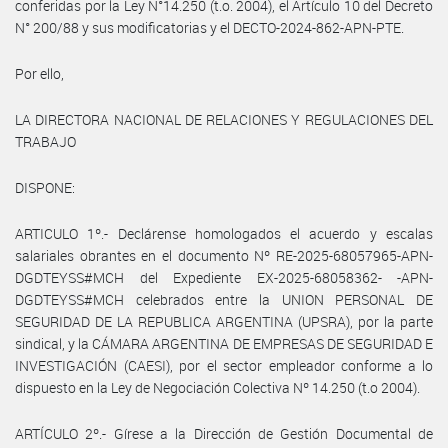
conferidas por la Ley N°14.250 (t.o. 2004), el Artículo 10 del Decreto
N° 200/88 y sus modificatorias y el DECTO-2024-862-APN-PTE.
Por ello,
LA DIRECTORA NACIONAL DE RELACIONES Y REGULACIONES DEL
TRABAJO
DISPONE:
ARTICULO 1º.- Declárense homologados el acuerdo y escalas
salariales obrantes en el documento Nº RE-2025-68057965-APN-
DGDTEYSS#MCH del Expediente EX-2025-68058362- -APN-
DGDTEYSS#MCH celebrados entre la UNION PERSONAL DE
SEGURIDAD DE LA REPUBLICA ARGENTINA (UPSRA), por la parte
sindical, y la CÁMARA ARGENTINA DE EMPRESAS DE SEGURIDAD E
INVESTIGACIÓN (CAESI), por el sector empleador conforme a lo
dispuesto en la Ley de Negociación Colectiva Nº 14.250 (t.o 2004).
ARTÍCULO 2º.- Gírese a la Dirección de Gestión Documental de