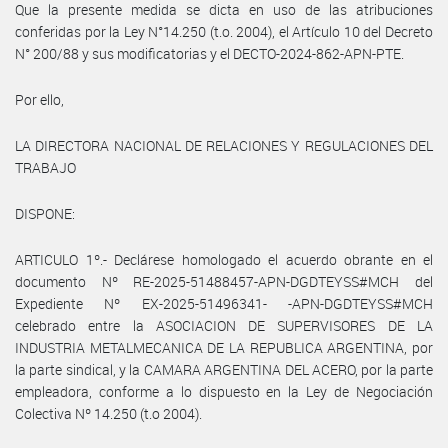
Que la presente medida se dicta en uso de las atribuciones
conferidas por la Ley N°14.250 (t.o. 2004), el Artículo 10 del Decreto
N° 200/88 y sus modificatorias y el DECTO-2024-862-APN-PTE.
Por ello,
LA DIRECTORA NACIONAL DE RELACIONES Y REGULACIONES DEL
TRABAJO
DISPONE:
ARTICULO 1º.- Declárese homologado el acuerdo obrante en el
documento Nº RE-2025-51488457-APN-DGDTEYSS#MCH del
Expediente Nº EX-2025-51496341- -APN-DGDTEYSS#MCH
celebrado entre la ASOCIACION DE SUPERVISORES DE LA
INDUSTRIA METALMECANICA DE LA REPUBLICA ARGENTINA, por
la parte sindical, y la CAMARA ARGENTINA DEL ACERO, por la parte
empleadora, conforme a lo dispuesto en la Ley de Negociación
Colectiva Nº 14.250 (t.o 2004).