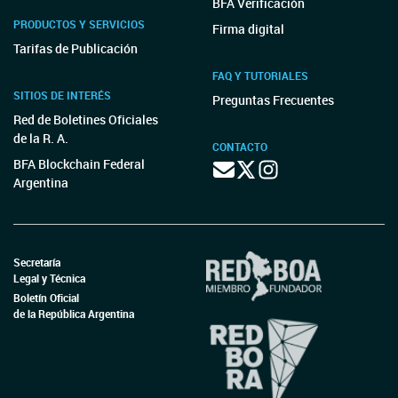
BFA Verificación
PRODUCTOS Y SERVICIOS
Firma digital
Tarifas de Publicación
FAQ Y TUTORIALES
SITIOS DE INTERÉS
Preguntas Frecuentes
Red de Boletines Oficiales
de la R. A.
CONTACTO
BFA Blockchain Federal
Argentina
Secretaría
Legal y Técnica
Boletín Oficial
de la República Argentina