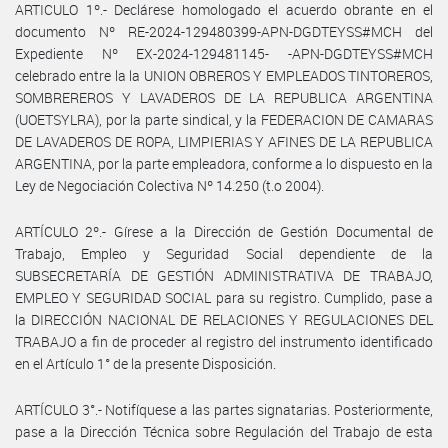
ARTICULO 1º.- Declárese homologado el acuerdo obrante en el
documento Nº RE-2024-129480399-APN-DGDTEYSS#MCH del
Expediente Nº EX-2024-129481145- -APN-DGDTEYSS#MCH
celebrado entre la la UNION OBREROS Y EMPLEADOS TINTOREROS,
SOMBREREROS Y LAVADEROS DE LA REPUBLICA ARGENTINA
(UOETSYLRA), por la parte sindical, y la FEDERACION DE CAMARAS
DE LAVADEROS DE ROPA, LIMPIERIAS Y AFINES DE LA REPUBLICA
ARGENTINA, por la parte empleadora, conforme a lo dispuesto en la
Ley de Negociación Colectiva Nº 14.250 (t.o 2004).
ARTÍCULO 2º.- Gírese a la Dirección de Gestión Documental de
Trabajo, Empleo y Seguridad Social dependiente de la
SUBSECRETARÍA DE GESTIÓN ADMINISTRATIVA DE TRABAJO,
EMPLEO Y SEGURIDAD SOCIAL para su registro. Cumplido, pase a
la DIRECCIÓN NACIONAL DE RELACIONES Y REGULACIONES DEL
TRABAJO a fin de proceder al registro del instrumento identificado
en el Artículo 1° de la presente Disposición.
ARTÍCULO 3°.- Notifíquese a las partes signatarias. Posteriormente,
pase a la Dirección Técnica sobre Regulación del Trabajo de esta