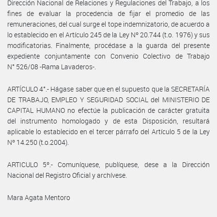
Dirección Nacional de Relaciones y Regulaciones del Trabajo, a los
fines de evaluar la procedencia de fijar el promedio de las
remuneraciones, del cual surge el tope indemnizatorio, de acuerdo a
lo establecido en el Artículo 245 de la Ley Nº 20.744 (t.o. 1976) y sus
modificatorias. Finalmente, procédase a la guarda del presente
expediente conjuntamente con Convenio Colectivo de Trabajo
N° 526/08 -Rama Lavaderos-.
ARTÍCULO 4°.- Hágase saber que en el supuesto que la SECRETARÍA
DE TRABAJO, EMPLEO Y SEGURIDAD SOCIAL del MINISTERIO DE
CAPITAL HUMANO no efectúe la publicación de carácter gratuita
del instrumento homologado y de esta Disposición, resultará
aplicable lo establecido en el tercer párrafo del Artículo 5 de la Ley
Nº 14.250 (t.o.2004).
ARTICULO 5º.- Comuníquese, publíquese, dese a la Dirección
Nacional del Registro Oficial y archívese.
Mara Agata Mentoro