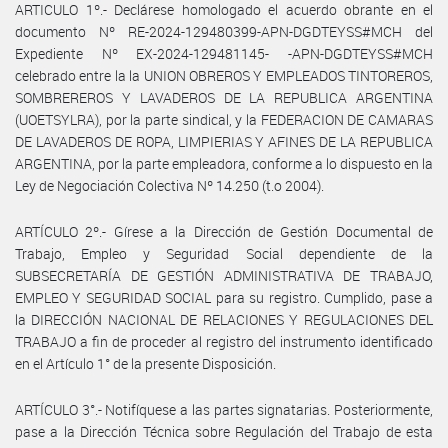
ARTICULO 1º.- Declárese homologado el acuerdo obrante en el
documento Nº RE-2024-129480399-APN-DGDTEYSS#MCH del
Expediente Nº EX-2024-129481145- -APN-DGDTEYSS#MCH
celebrado entre la la UNION OBREROS Y EMPLEADOS TINTOREROS,
SOMBREREROS Y LAVADEROS DE LA REPUBLICA ARGENTINA
(UOETSYLRA), por la parte sindical, y la FEDERACION DE CAMARAS
DE LAVADEROS DE ROPA, LIMPIERIAS Y AFINES DE LA REPUBLICA
ARGENTINA, por la parte empleadora, conforme a lo dispuesto en la
Ley de Negociación Colectiva Nº 14.250 (t.o 2004).
ARTÍCULO 2º.- Gírese a la Dirección de Gestión Documental de
Trabajo, Empleo y Seguridad Social dependiente de la
SUBSECRETARÍA DE GESTIÓN ADMINISTRATIVA DE TRABAJO,
EMPLEO Y SEGURIDAD SOCIAL para su registro. Cumplido, pase a
la DIRECCIÓN NACIONAL DE RELACIONES Y REGULACIONES DEL
TRABAJO a fin de proceder al registro del instrumento identificado
en el Artículo 1° de la presente Disposición.
ARTÍCULO 3°.- Notifíquese a las partes signatarias. Posteriormente,
pase a la Dirección Técnica sobre Regulación del Trabajo de esta