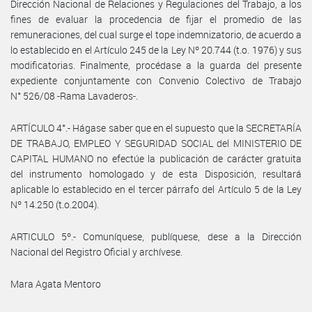
Dirección Nacional de Relaciones y Regulaciones del Trabajo, a los
fines de evaluar la procedencia de fijar el promedio de las
remuneraciones, del cual surge el tope indemnizatorio, de acuerdo a
lo establecido en el Artículo 245 de la Ley Nº 20.744 (t.o. 1976) y sus
modificatorias. Finalmente, procédase a la guarda del presente
expediente conjuntamente con Convenio Colectivo de Trabajo
N° 526/08 -Rama Lavaderos-.
ARTÍCULO 4°.- Hágase saber que en el supuesto que la SECRETARÍA
DE TRABAJO, EMPLEO Y SEGURIDAD SOCIAL del MINISTERIO DE
CAPITAL HUMANO no efectúe la publicación de carácter gratuita
del instrumento homologado y de esta Disposición, resultará
aplicable lo establecido en el tercer párrafo del Artículo 5 de la Ley
Nº 14.250 (t.o.2004).
ARTICULO 5º.- Comuníquese, publíquese, dese a la Dirección
Nacional del Registro Oficial y archívese.
Mara Agata Mentoro