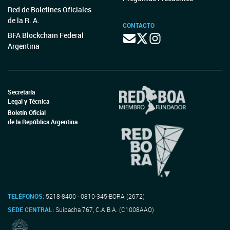
Red de Boletines Oficiales
de la R. A.
CONTACTO
BFA Blockchain Federal
Argentina
Secretaría
Legal y Técnica
Boletín Oficial
de la República Argentina
TELÉFONOS:
5218-8400 - 0810-345-BORA (2672)
SEDE CENTRAL:
Suipacha 767, C.A.B.A. (C1008AAO)