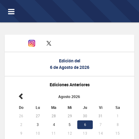
Toggle
navigation
Edición del
6 de Agosto de 2026
Ediciones Anteriores
Agosto 2026
Do
Lu
Ma
Mi
Ju
Vi
Sa
26
27
28
29
30
31
1
2
3
4
5
6
7
8
9
10
11
12
13
14
15