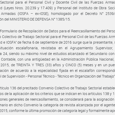
Sectorial para el Personal Civil y Docente Civil de las Fuerzas Arm
d (Leyes Nros. 20.239 y 17.409) y Personal del Instituto de Obra Soci
 Armadas (IOSFA – ex-IOSE), homologado por el Decreto N° 2539/
ión del MINISTERIO DE DEFENSA N° 1385/15.
“Formulario de Recopilación de Datos para el Reencasillamiento del Perso
 Colectivo de Trabajo Sectorial para el Personal Civil de las Fuerzas Ar
d e IOSFA” de fecha 6 de septiembre de 2016 surge que la presentante,
situación escalafonaria, revistaba en el Agrupamiento Supervisor, 
a 24, siendo su máximo nivel de estudios alcanzado el Secundario con 
r Contable, con una antigüedad en la Administración Pública Nacional,
e 2015, de TREINTA Y TRES (33) años y CINCO (5) meses y en un pue
ción de acuerdo a la especialidad fijada en el escalafón correspond
l de Supervisión - Personal Técnico - Técnico en Organización del Trabajo”
rtículo 136 del precitado Convenio Colectivo de Trabajo Sectorial estable
tos de la aplicación de los criterios que se indican en los artículos 138 y 
iones generales de reencasillamiento, se considerará para la asignación 
nario en dicho Convenio la categoría de revista alcanzada por el agente
 2015, conforme la última promoción de categoría legal y formalmente a