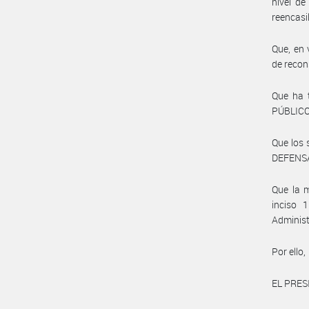
nivel de
reencasi
Que, en 
de recon
Que ha 
PÚBLICO
Que los
DEFENSA 
Que la m
inciso 
Administ
Por ello,
EL PRES