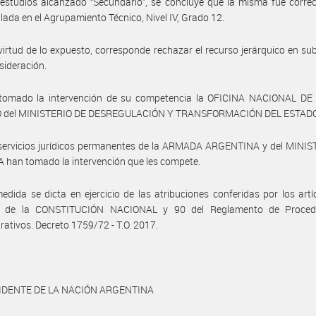
 estudios alcanzado “Secundario”, se concluye que la misma fue corr
llada en el Agrupamiento Técnico, Nivel IV, Grado 12.
virtud de lo expuesto, corresponde rechazar el recurso jerárquico en sub
sideración.
tomado la intervención de su competencia la OFICINA NACIONAL D
 del MINISTERIO DE DESREGULACIÓN Y TRANSFORMACIÓN DEL ESTADO
 servicios jurídicos permanentes de la ARMADA ARGENTINA y del MINIS
han tomado la intervención que les compete.
edida se dicta en ejercicio de las atribuciones conferidas por los artí
1 de la CONSTITUCIÓN NACIONAL y 90 del Reglamento de Proced
rativos. Decreto 1759/72 - T.O. 2017.
IDENTE DE LA NACIÓN ARGENTINA