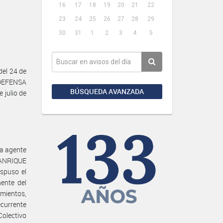
16
17
18
19
20
21
22
23
24
25
26
27
28
29
30
31
1
2
3
4
5
el 24 de
 DEFENSA
BÚSQUEDA AVANZADA
 julio de
la agente
MANRIQUE
spuso el
nente del
mientos,
ecurrente
Colectivo