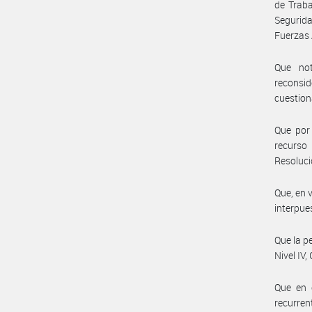
de Traba
Segurida
Fuerzas 
Que not
reconsi
cuestion
Que por
recurso
Resoluc
Que, en 
interpue
Que la p
Nivel IV
Que en 
recurren