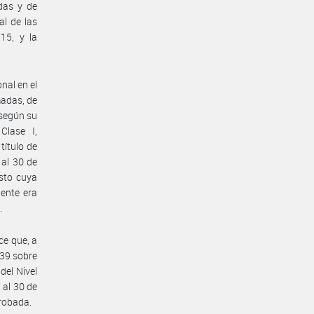
adas y de
al de las
15, y la
nal en el
madas, de
 según su
Clase I,
título de
 al 30 de
sto cuya
iente era
.
ce que, a
139 sobre
del Nivel
 al 30 de
probada.