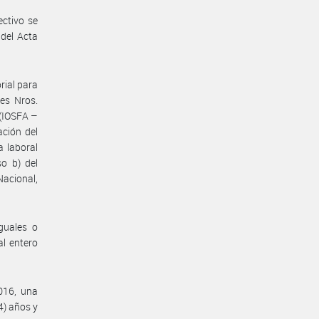
ectivo se
 del Acta
rial para
yes Nros.
 (IOSFA –
ación del
a laboral
so b) del
acional,
guales o
l entero
016, una
4) años y