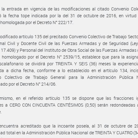
la entrada en vigencia de las modificaciones al citado Convenio Col
ó la fecha tope indicada por la del 31 de octubre de 2016, en virtud
homologada por el Decreto N° 222/17.
odificado artículo 135 del precitado Convenio Colectivo de Trabajo Secto
nal Civil y Docente Civil de las Fuerzas Armadas y de Seguridad (Le
 17.409) y Personal del Instituto de Obra Social de las Fuerzas Armadas
, homologado por el Decreto N° 2539/15, establece que para la asign
calafonario se dividirá por TREINTA Y SEIS (36) meses la experienci
da a dicha fecha, conforme a lo establecido en el artículo 134, inci
o Colectivo de Trabajo General para la Administración Pública N
do por el Decreto N° 214/06.
imismo, en el referido artículo 135 se dispone que las fracciones i
res a CERO CON CINCUENTA CENTÉSIMOS (0,50) serán redondeadas a
.
encuentra acreditado que la incoante poseía, al 31 de octubre de 2
ad total en la Administración Pública Nacional de TREINTA Y CUATRO (3