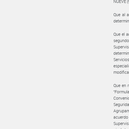
NUEVE (
Que al a
determin
Que el a
segundo 
Supervis
determi
Servici
especia
modificat
Que en 
“Formul
Convenio
Segurid
Agrupam
acuerdo
Supervis