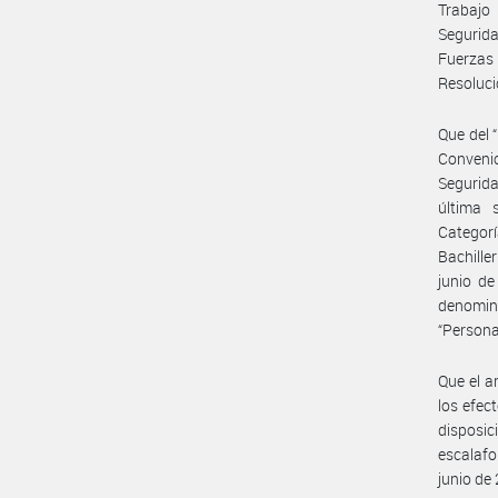
Trabajo 
Segurida
Fuerzas
Resoluc
Que del 
Convenio
Segurida
última 
Categorí
Bachille
junio d
denomina
“Persona
Que el a
los efec
disposic
escalafo
junio de