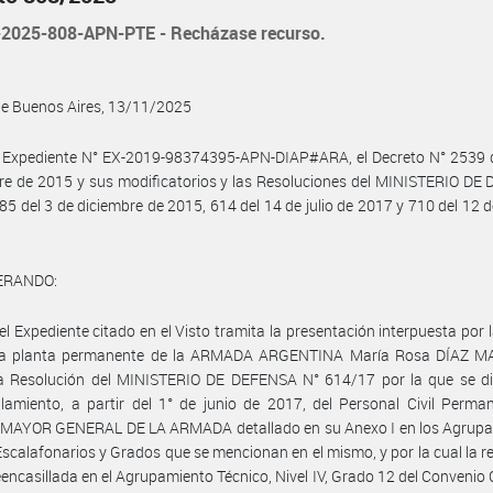
2025-808-APN-PTE - Recházase recurso.
de Buenos Aires, 13/11/2025
l Expediente N° EX-2019-98374395-APN-DIAP#ARA, el Decreto N° 2539 d
e de 2015 y sus modificatorios y las Resoluciones del MINISTERIO DE
85 del 3 de diciembre de 2015, 614 del 14 de julio de 2017 y 710 del 12 de
ERANDO:
el Expediente citado en el Visto tramita la presentación interpuesta por 
e la planta permanente de la ARMADA ARGENTINA María Rosa DÍAZ 
la Resolución del MINISTERIO DE DEFENSA N° 614/17 por la que se di
llamiento, a partir del 1° de junio de 2017, del Personal Civil Perma
MAYOR GENERAL DE LA ARMADA detallado en su Anexo I en los Agrupa
Escalafonarios y Grados que se mencionan en el mismo, y por la cual la r
encasillada en el Agrupamiento Técnico, Nivel IV, Grado 12 del Convenio 