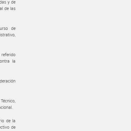
adas y de
al de las
curso de
trativo,
referido
ontra la
ideración
 Técnico,
acional.
io de la
ectivo de