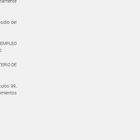
ectamente
sidio del
E EMPLEO
.
TERIO DE
culos 99,
imientos