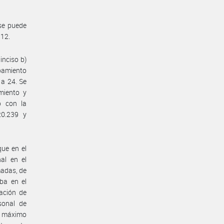
 se puede
 12.
inciso b)
upamiento
 a 24. Se
miento y
o con la
20.239 y
ue en el
al en el
madas, de
ba en el
ación de
sonal de
su máximo