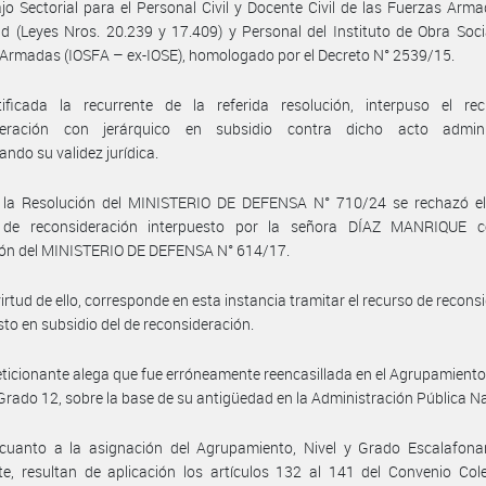
jo Sectorial para el Personal Civil y Docente Civil de las Fuerzas Arm
d (Leyes Nros. 20.239 y 17.409) y Personal del Instituto de Obra Soci
Armadas (IOSFA – ex-IOSE), homologado por el Decreto N° 2539/15.
ificada la recurrente de la referida resolución, interpuso el re
deración con jerárquico en subsidio contra dicho acto adminis
ando su validez jurídica.
 la Resolución del MINISTERIO DE DEFENSA N° 710/24 se rechazó el 
 de reconsideración interpuesto por la señora DÍAZ MANRIQUE c
ión del MINISTERIO DE DEFENSA N° 614/17.
virtud de ello, corresponde en esta instancia tramitar el recurso de recons
sto en subsidio del de reconsideración.
eticionante alega que fue erróneamente reencasillada en el Agrupamiento
, Grado 12, sobre la base de su antigüedad en la Administración Pública N
cuanto a la asignación del Agrupamiento, Nivel y Grado Escalafonar
te, resultan de aplicación los artículos 132 al 141 del Convenio Col