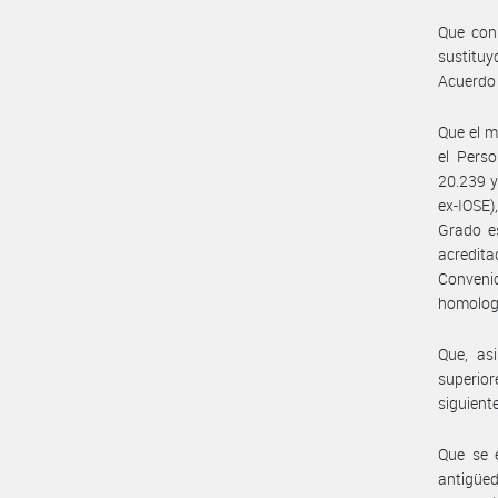
Que con 
sustituy
Acuerdo 
Que el m
el Perso
20.239 y
ex-IOSE)
Grado es
acredita
Conveni
homologa
Que, as
superio
siguiente
Que se 
antigüed