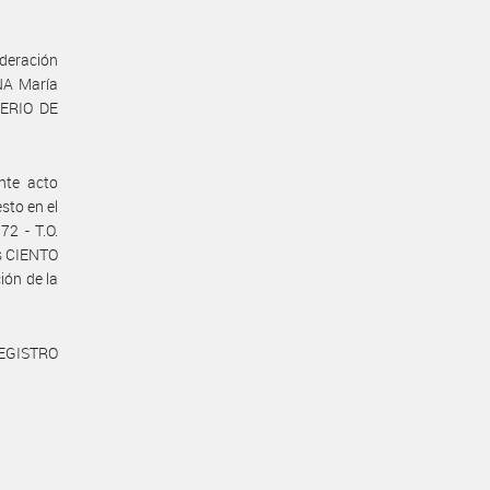
deración
NA María
TERIO DE
nte acto
sto en el
72 - T.O.
os CIENTO
ión de la
REGISTRO