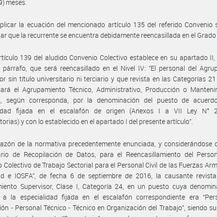
9) meses.
plicar la ecuación del mencionado artículo 135 del referido Convenio
ar que la recurrente se encuentra debidamente reencasillada en el Grado
rtículo 139 del aludido Convenio Colectivo establece en su apartado II, 
párrafo, que será reencasillado en el Nivel IV: “El personal del Agr
or sin título universitario ni terciario y que revista en las Categorías 21
nará el Agrupamiento Técnico, Administrativo, Producción o Manteni
os, según corresponda, por la denominación del puesto de acuerd
lidad fijada en el escalafón de origen (Anexos I a VII Ley N° 
orias) y con lo establecido en el apartado I del presente artículo”.
razón de la normativa precedentemente enunciada, y considerándose q
ario de Recopilación de Datos, para el Reencasillamiento del Person
 Colectivo de Trabajo Sectorial para el Personal Civil de las Fuerzas Ar
ad e IOSFA”, de fecha 6 de septiembre de 2016, la causante revista
iento Supervisor, Clase I, Categoría 24, en un puesto cuya denomin
 a la especialidad fijada en el escalafón correspondiente era “Per
ión - Personal Técnico - Técnico en Organización del Trabajo”, siendo 