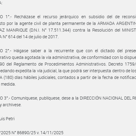
A:
O 1°.- Recházase el recurso jerárquico en subsidio del de reconsi
esto por la agente civil de planta permanente de la ARMADA ARGENTI
AZ MANRIQUE (D.N.I. N° 17.511.344) contra la Resolución del MINIS
N° 614 del 14 de julio de 2017.
O 2°.- Hágase saber a la recurrente que con el dictado del prese
rativo queda agotada la vía administrativa, de conformidad con lo dispue
 90 del Reglamento de Procedimientos Administrativos. Decreto 1759/
edando expedita la vía judicial, la que podrá ser interpuesta dentro de l
(180) días hábiles judiciales, contados a partir de la fecha de notificac
 medida.
O 3°.- Comuníquese, publíquese, dese a la DIRECCIÓN NACIONAL DEL 
y archívese.
uis Petri
1/2025 N° 86890/25 v. 14/11/2025