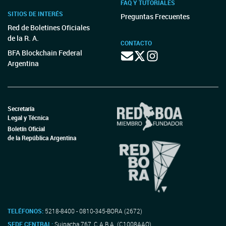
FAQ Y TUTORIALES
SITIOS DE INTERÉS
Preguntas Frecuentes
Red de Boletines Oficiales
de la R. A.
CONTACTO
BFA Blockchain Federal
Argentina
Secretaría
Legal y Técnica
Boletín Oficial
de la República Argentina
TELÉFONOS:
5218-8400 - 0810-345-BORA (2672)
SEDE CENTRAL:
Suipacha 767, C.A.B.A. (C1008AAO)