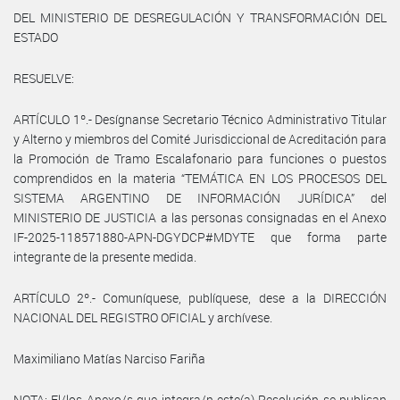
DEL MINISTERIO DE DESREGULACIÓN Y TRANSFORMACIÓN DEL
ESTADO
RESUELVE:
ARTÍCULO 1º.- Desígnanse Secretario Técnico Administrativo Titular
y Alterno y miembros del Comité Jurisdiccional de Acreditación para
la Promoción de Tramo Escalafonario para funciones o puestos
comprendidos en la materia “TEMÁTICA EN LOS PROCESOS DEL
SISTEMA ARGENTINO DE INFORMACIÓN JURÍDICA” del
MINISTERIO DE JUSTICIA a las personas consignadas en el Anexo
IF-2025-118571880-APN-DGYDCP#MDYTE que forma parte
integrante de la presente medida.
ARTÍCULO 2º.- Comuníquese, publíquese, dese a la DIRECCIÓN
NACIONAL DEL REGISTRO OFICIAL y archívese.
Maximiliano Matías Narciso Fariña
NOTA: El/los Anexo/s que integra/n este(a) Resolución se publican