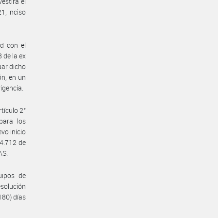
estirá el
1, inciso
d con el
 de la ex
ar dicho
ón, en un
igencia.
tículo 2°
para los
vo inicio
 4.712 de
AS.
uipos de
solución
180) días
.