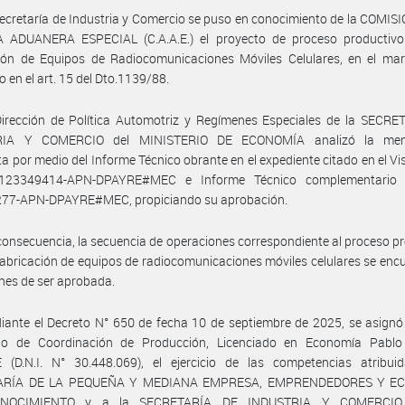
Secretaría de Industria y Comercio se puso en conocimiento de la COMI
 ADUANERA ESPECIAL (C.A.A.E.) el proyecto de proceso productivo
ción de Equipos de Radiocomunicaciones Móviles Celulares, en el mar
o en el art. 15 del Dto.1139/88.
Dirección de Política Automotriz y Regímenes Especiales de la SECRE
RIA Y COMERCIO del MINISTERIO DE ECONOMÍA analizó la men
a por medio del Informe Técnico obrante en el expediente citado en el V
-123349414-APN-DPAYRE#MEC e Informe Técnico complementario 
77-APN-DPAYRE#MEC, propiciando su aprobación.
consecuencia, la secuencia de operaciones correspondiente al proceso p
fabricación de equipos de radiocomunicaciones móviles celulares se enc
nes de ser aprobada.
ante el Decreto N° 650 de fecha 10 de septiembre de 2025, se asignó
rio de Coordinación de Producción, Licenciado en Economía Pablo
 (D.N.I. N° 30.448.069), el ejercicio de las competencias atribui
ARÍA DE LA PEQUEÑA Y MEDIANA EMPRESA, EMPRENDEDORES Y E
NOCIMIENTO y a la SECRETARÍA DE INDUSTRIA Y COMERCIO