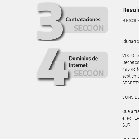
Resol
RESOL
Ciudad 
VISTO e
Decretos
490 de f
septiem
SECRETA
CONSID
Que a tr
el ex T
SUR.