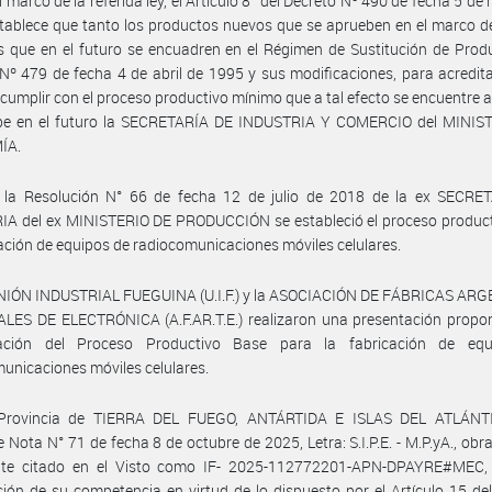
l marco de la referida ley, el Artículo 8° del Decreto Nº 490 de fecha 5 de
tablece que tanto los productos nuevos que se aprueben en el marco 
 que en el futuro se encuadren en el Régimen de Sustitución de Prod
Nº 479 de fecha 4 de abril de 1995 y sus modificaciones, para acredita
cumplir con el proceso productivo mínimo que a tal efecto se encuentre
be en el futuro la SECRETARÍA DE INDUSTRIA Y COMERCIO del MINIS
ÍA.
 la Resolución N° 66 de fecha 12 de julio de 2018 de la ex SECRE
IA del ex MINISTERIO DE PRODUCCIÓN se estableció el proceso product
cación de equipos de radiocomunicaciones móviles celulares.
UNIÓN INDUSTRIAL FUEGUINA (U.I.F.) y la ASOCIACIÓN DE FÁBRICAS AR
LES DE ELECTRÓNICA (A.F.AR.T.E.) realizaron una presentación propon
zación del Proceso Productivo Base para la fabricación de eq
unicaciones móviles celulares.
Provincia de TIERRA DEL FUEGO, ANTÁRTIDA E ISLAS DEL ATLÁN
 Nota N° 71 de fecha 8 de octubre de 2025, Letra: S.I.P.E. - M.P.yA., obra
nte citado en el Visto como IF- 2025-112772201-APN-DPAYRE#MEC,
ción de su competencia en virtud de lo dispuesto por el Artículo 15 de