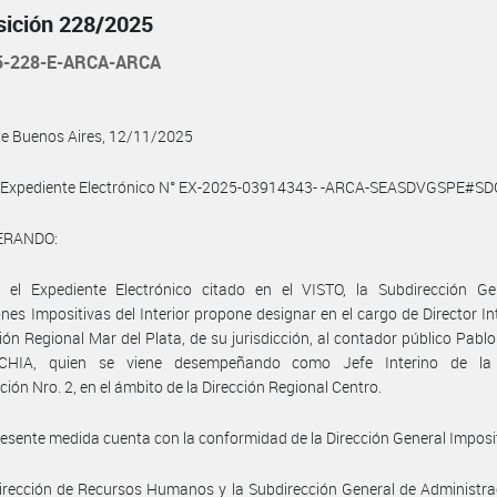
sición 228/2025
5-228-E-ARCA-ARCA
de Buenos Aires, 12/11/2025
l Expediente Electrónico N° EX-2025-03914343- -ARCA-SEASDVGSPE#S
ERANDO:
 el Expediente Electrónico citado en el VISTO, la Subdirección Ge
nes Impositivas del Interior propone designar en el cargo de Director In
ción Regional Mar del Plata, de su jurisdicción, al contador público Pabl
HIA, quien se viene desempeñando como Jefe Interino de la 
ción Nro. 2, en el ámbito de la Dirección Regional Centro.
resente medida cuenta con la conformidad de la Dirección General Imposi
irección de Recursos Humanos y la Subdirección General de Administr