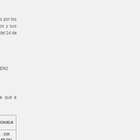
s por los
ios y sus
del 24 de
NERO
na que a
SIGNADA
. - DIR.