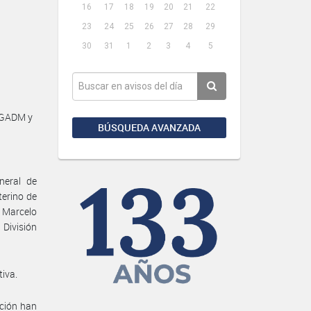
16
17
18
19
20
21
22
23
24
25
26
27
28
29
30
31
1
2
3
4
5
DGADM y
BÚSQUEDA AVANZADA
neral de
terino de
o Marcelo
División
tiva.
ación han