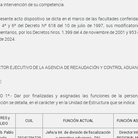
a intervención de su competencia.
resente acto dispositivo se dicta en el marco de las facultades conferida
s 4º y 6º del Decreto Nº 618 del 10 de julio de 1997, sus modificator
ntarios, por los Decretos Nros. 1.399 del 4 de noviembre de 2001 y 953 
de 2024.
CTOR EJECUTIVO DE LA AGENCIA DE RECAUDACIÓN Y CONTROL ADUA
:
O 1º.- Dar por finalizadas y asignadas las funciones de la perso
ción se detalla, en el carácter y en la Unidad de Estructura que se indica:
RES y
CUIL
FUNCIÓN ACTUAL
FUNCIÓN A
LIDO
b. Pablo
Jefe/a Int. de división de fiscalización
Director Int