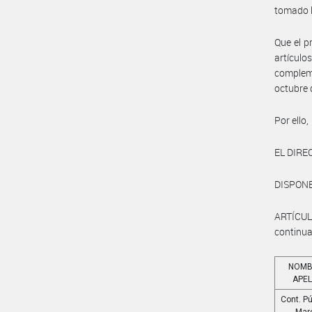
tomado l
Que el p
artículo
compleme
octubre 
Por ello,
EL DIRE
DISPONE
ARTÍCUL
continua
NOMB
APEL
Cont. Pú