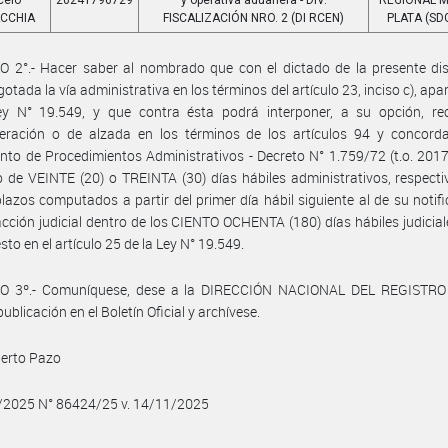
celo
20241796729
y operativa aduanera - DIV.
REGIONAL 
CCHIA
FISCALIZACIÓN NRO. 2 (DI RCEN)
PLATA (SDG
 2°.- Hacer saber al nombrado que con el dictado de la presente dis
tada la vía administrativa en los términos del artículo 23, inciso c), apart
ey N° 19.549, y que contra ésta podrá interponer, a su opción, re
deración o de alzada en los términos de los artículos 94 y concorda
to de Procedimientos Administrativos - Decreto N° 1.759/72 (t.o. 2017
o de VEINTE (20) o TREINTA (30) días hábiles administrativos, respect
azos computados a partir del primer día hábil siguiente al de su notifi
 acción judicial dentro de los CIENTO OCHENTA (180) días hábiles judicia
sto en el artículo 25 de la Ley N° 19.549.
O 3º.- Comuníquese, dese a la DIRECCIÓN NACIONAL DEL REGISTRO
ublicación en el Boletín Oficial y archívese.
berto Pazo
1/2025 N° 86424/25 v. 14/11/2025