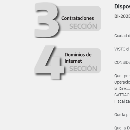
Dispo
DI-202
Ciudad 
VISTO e
CONSID
Que por
Operacio
la Direc
CATRACC
Fiscaliza
Que la p
Que la D