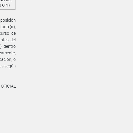
MAR DEL
 OPII)
posición
ado (iii),
curso de
ntes del
), dentro
ivamente,
cación, o
les según
 OFICIAL