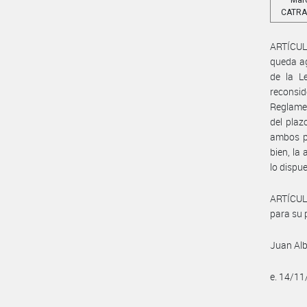
Mar
CATRA
ARTÍCULO
queda ago
de la L
reconsi
Reglamen
del plaz
ambos pl
bien, la
lo dispue
ARTÍCUL
para su p
Juan Al
e. 14/1