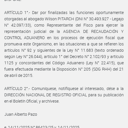
ARTÍCULO 1°.- Dar por finalizadas las funciones oportunamente
otorgadas al abogado Wilson PITARCH (DNI N° 30.493.927 - Legajo
N° 42.097/33), como Representante del Fisco para ejercer la
representación judicial de la AGENCIA DE RECAUDACIÓN Y
CONTROL ADUANERO en los procesos de ejecución fiscal que
promueva este Organismo, en las situaciones a que se refieren los
artículos N° 92 y siguientes de la Ley N° 11.683 (texto ordenado
según Ley N° 26.044), artículo 1° del Decreto N° 2.102/93 y artículo
1125 y concordantes del Código Aduanero (Ley N° 22.415), que
fuera efectuada mediante la Disposición N° 205 (SDG RHH) del 21
de abril de 2015.
ARTÍCULO 2°.- Comuníquese, notifíquese al interesado, dése a la
DIRECCIÓN NACIONAL DE REGISTRO OFICIAL para su publicación
en el Boletín Oficial, y archívese.
Juan Alberto Pazo
e. 14/11/2025 N° 86423/25 v. 14/11/2025