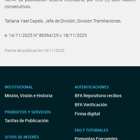
consecutivos.
Tatiana Yael Capelo, Jefa de División, División Tramitaciones.
e. 14/11/2025 N° 86564/25 v. 18/11/2025
Fecha de publicación 14/11/2025
INSTITUCIONAL
AUTENTICACIONES
Misión, Visión e Historia
BFA Repositorio recibos
BFA Verificación
PRODUCTOS Y SERVICIOS
Firma digital
Tarifas de Publicación
FAQ Y TUTORIALES
SITIOS DE INTERÉS
Preguntas Frecuentes