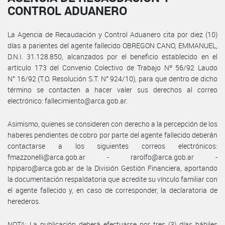
CONTROL ADUANERO
La Agencia de Recaudación y Control Aduanero cita por diez (10)
días a parientes del agente fallecido OBREGON CANO, EMMANUEL,
D.N.I. 31.128.850, alcanzados por el beneficio establecido en el
artículo 173 del Convenio Colectivo de Trabajo Nº 56/92 Laudo
N° 16/92 (T.O. Resolución S.T. N° 924/10), para que dentro de dicho
término se contacten a hacer valer sus derechos al correo
electrónico: fallecimiento@arca.gob.ar.
Asimismo, quienes se consideren con derecho a la percepción de los
haberes pendientes de cobro por parte del agente fallecido deberán
contactarse a los siguientes correos electrónicos:
fmazzonelli@arca.gob.ar - rarolfo@arca.gob.ar -
hpiparo@arca.gob.ar de la División Gestión Financiera, aportando
la documentación respaldatoria que acredite su vínculo familiar con
el agente fallecido y, en caso de corresponder, la declaratoria de
herederos.
NOTA: La publicación deberá efectuarse por tres (3) días hábiles