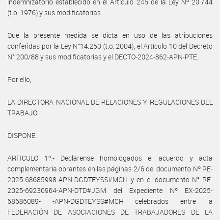
indemnizatorio establecido en el Artículo 245 de la Ley Nº 20.744
(t.o. 1976) y sus modificatorias.
Que la presente medida se dicta en uso de las atribuciones
conferidas por la Ley N°14.250 (t.o. 2004), el Artículo 10 del Decreto
N° 200/88 y sus modificatorias y el DECTO-2024-862-APN-PTE.
Por ello,
LA DIRECTORA NACIONAL DE RELACIONES Y REGULACIONES DEL
TRABAJO
DISPONE:
ARTICULO 1º.- Declárense homologados el acuerdo y acta
complementaria obrantes en las páginas 2/6 del documento Nº RE-
2025-68685998-APN-DGDTEYSS#MCH y en el documento N° RE-
2025-69230964-APN-DTD#JGM del Expediente Nº EX-2025-
68686089- -APN-DGDTEYSS#MCH celebrados entre la
FEDERACIÓN DE ASOCIACIONES DE TRABAJADORES DE LA