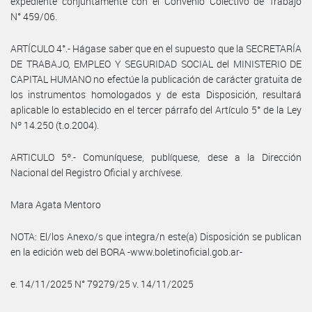
expediente conjuntamente con el Convenio Colectivo de Trabajo
N° 459/06.
ARTÍCULO 4°.- Hágase saber que en el supuesto que la SECRETARÍA
DE TRABAJO, EMPLEO Y SEGURIDAD SOCIAL del MINISTERIO DE
CAPITAL HUMANO no efectúe la publicación de carácter gratuita de
los instrumentos homologados y de esta Disposición, resultará
aplicable lo establecido en el tercer párrafo del Artículo 5° de la Ley
Nº 14.250 (t.o.2004).
ARTICULO 5º.- Comuníquese, publíquese, dese a la Dirección
Nacional del Registro Oficial y archívese.
Mara Agata Mentoro
NOTA: El/los Anexo/s que integra/n este(a) Disposición se publican
en la edición web del BORA -www.boletinoficial.gob.ar-
e. 14/11/2025 N° 79279/25 v. 14/11/2025