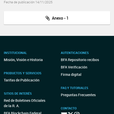
Fecha de publicación 14/11/2025
Anexo - 1
INSTITUCIONAL
AUTENTICACIONES
Misión, Visión e Historia
BFA Repositorio recibos
BFA Verificación
PRODUCTOS Y SERVICIOS
Firma digital
Tarifas de Publicación
FAQ Y TUTORIALES
SITIOS DE INTERÉS
Preguntas Frecuentes
Red de Boletines Oficiales
de la R. A.
CONTACTO
BFA Blockchain Federal