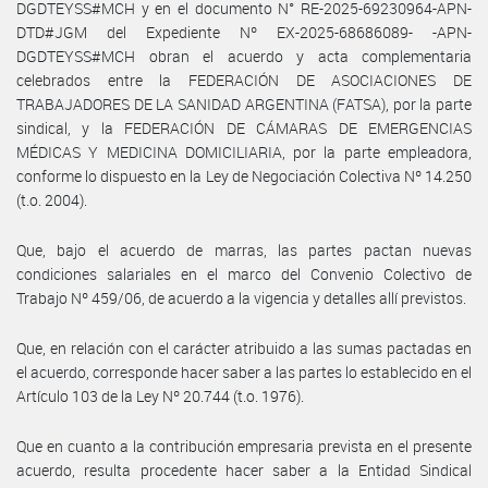
DGDTEYSS#MCH y en el documento N° RE-2025-69230964-APN-
DTD#JGM del Expediente Nº EX-2025-68686089- -APN-
DGDTEYSS#MCH obran el acuerdo y acta complementaria
celebrados entre la FEDERACIÓN DE ASOCIACIONES DE
TRABAJADORES DE LA SANIDAD ARGENTINA (FATSA), por la parte
sindical, y la FEDERACIÓN DE CÁMARAS DE EMERGENCIAS
MÉDICAS Y MEDICINA DOMICILIARIA, por la parte empleadora,
conforme lo dispuesto en la Ley de Negociación Colectiva Nº 14.250
(t.o. 2004).
Que, bajo el acuerdo de marras, las partes pactan nuevas
condiciones salariales en el marco del Convenio Colectivo de
Trabajo Nº 459/06, de acuerdo a la vigencia y detalles allí previstos.
Que, en relación con el carácter atribuido a las sumas pactadas en
el acuerdo, corresponde hacer saber a las partes lo establecido en el
Artículo 103 de la Ley Nº 20.744 (t.o. 1976).
Que en cuanto a la contribución empresaria prevista en el presente
acuerdo, resulta procedente hacer saber a la Entidad Sindical