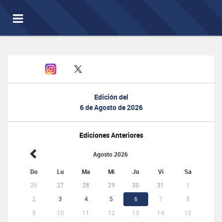
Toggle
navigation
Edición del
6 de Agosto de 2026
Ediciones Anteriores
Agosto 2026
Do
Lu
Ma
Mi
Ju
Vi
Sa
26
27
28
29
30
31
1
2
3
4
5
6
7
8
9
10
11
12
13
14
15