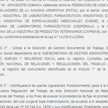
18- -APN-DGDTEYSS#MCH, celebrado entre la FEDERACIÓN DE ASOC
AJADORES DE LA SANIDAD ARGENTINA (FATSA), por el sector sindic
 INDUSTRIAL DE LABORATORIOS FARMACÉUTICOS ARGENTINOS (CIL
 ARGENTINA DE ESPECIALIDADES MEDICINALES (CAEME), la
ARIA DE LABORATORIOS FARMACÉUTICOS (COOPERALA) y la
NA DE LA INDUSTRIA DE PRODUCTOS VETERINARIOS (CAPROVE), por e
r, conforme lo establecido en la Ley N° 14.250 (t.o.2004).
O 2°. - Gírese a la Dirección de Gestión Documental de Trabajo, 
ad Social dependiente de la SUBSECRETARÍA DE GESTIÓN ADMINISTR
O, EMPLEO Y SEGURIDAD SOCIAL para su registro. Cumplido, pa
IÓN NACIONAL DE RELACIONES Y REGULACIONES DEL TRABAJO a
r al registro del instrumento identificado en el Artículo 1° de la 
ión.
 3°. - Notifíquese a las partes signatarias. Posteriormente, pase a la 
 sobre Regulación del Trabajo de esta Dirección Nacional de Rela
ones del Trabajo, a los fines de evaluar la procedencia de fijar el promed
ciones, del cual surge el tope indemnizatorio, de acuerdo a lo establec
 245 de la Ley Nº 20.744 (t.o. 1976) y sus modificatorias. Finalmente, pr