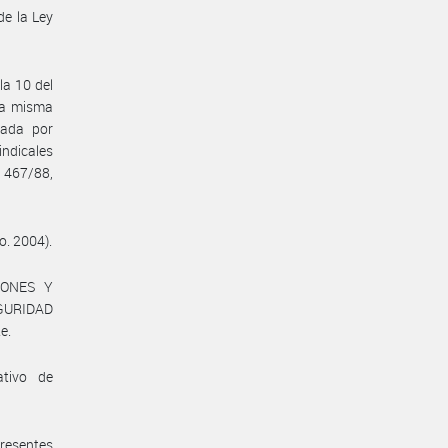
de la Ley
la 10 del
 la misma
tada por
ndicales
 467/88,
o. 2004).
IONES Y
GURIDAD
e.
ativo de
presentes