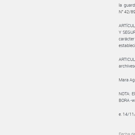
la guard
N° 42/89
ARTÍCUL
Y SEGUR
carácter
estableci
ARTICULO
archíves
Mara Ag
NOTA: El
BORA -ww
e. 14/1
Fecha d