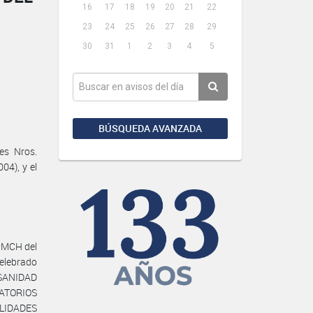
16
17
18
19
20
21
22
23
24
25
26
27
28
29
30
31
1
2
3
4
5
BÚSQUEDA AVANZADA
es Nros.
04), y el
#MCH del
elebrado
SANIDAD
RATORIOS
LIDADES