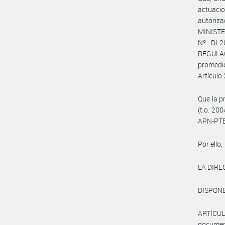
actuaci
autoriz
MINISTE
Nº DI-
REGULAC
promedio
Artículo 
Que la p
(t.o. 20
APN-PTE
Por ello,
LA DIRE
DISPONE
ARTÍCUL
documen