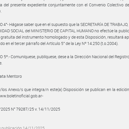
a del presente expediente conjuntamente con el Convenio Colectivo d
.
O 4°- Hágase saber que en el supuesto que la SECRETARÍA DE TRABAJO
IDAD SOCIAL del MINISTERIO DE CAPITAL HUMANO no efectúe la public
 gratuita del instrumento homologado y de esta Disposición, resultará apl
do en el tercer párrafo del Artículo 5° de la Ley Nº 14.250 (t.o.2004).
 5º.- Comuníquese, publíquese, dese a la Dirección Nacional del Registro 
e.
ata Mentoro
/los Anexo/s que integra/n este(a) Disposición se publican en la edició
w.boletinoficial.gob.ar-
1/2025 N° 79287/25 v. 14/11/2025
e publicación 14/11/2025