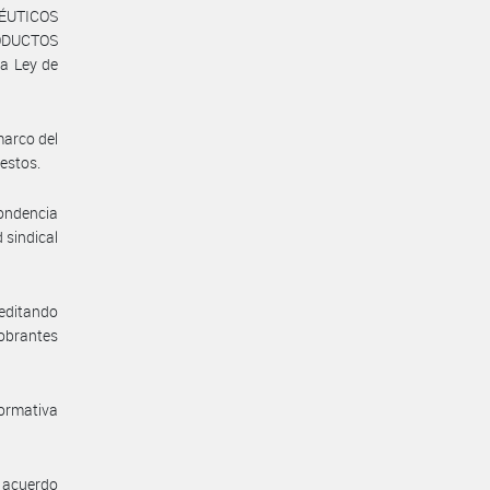
ÉUTICOS
DUCTOS
a Ley de
marco del
uestos.
pondencia
 sindical
reditando
 obrantes
ormativa
l acuerdo