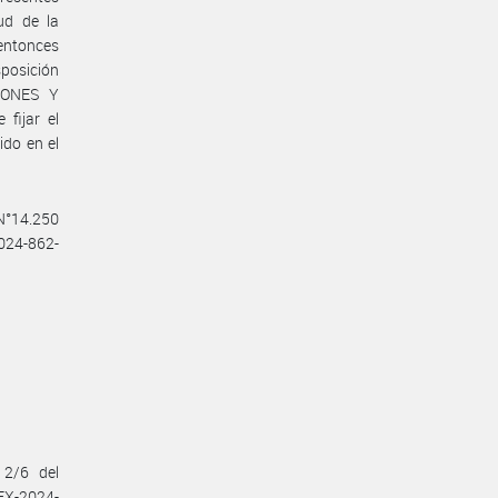
ud de la
entonces
posición
IONES Y
fijar el
ido en el
 N°14.250
2024-862-
 2/6 del
EX-2024-