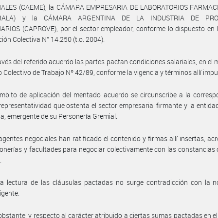
NALES (CAEME), la CÁMARA EMPRESARIA DE LABORATORIOS FARMAC
ERALA) y la CÁMARA ARGENTINA DE LA INDUSTRIA DE PRO
RIOS (CAPROVE), por el sector empleador, conforme lo dispuesto en l
ión Colectiva N° 14.250 (t.o. 2004).
avés del referido acuerdo las partes pactan condiciones salariales, en el 
 Colectivo de Trabajo Nº 42/89, conforme la vigencia y términos allí imp
mbito de aplicación del mentado acuerdo se circunscribe a la corres
 representatividad que ostenta el sector empresarial firmante y la entidad
ia, emergente de su Personería Gremial.
agentes negociales han ratificado el contenido y firmas allí insertas, ac
onerías y facultades para negociar colectivamente con las constancias
.
a lectura de las cláusulas pactadas no surge contradicción con la n
igente.
obstante, y respecto al carácter atribuido a ciertas sumas pactadas en e