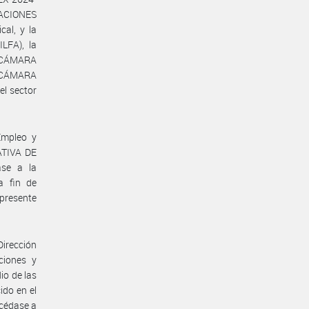
IACIONES
al, y la
FA), la
 CÁMARA
 CÁMARA
l sector
Empleo y
ATIVA DE
se a la
 fin de
presente
Dirección
ciones y
io de las
ido en el
océdase a