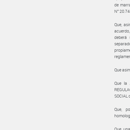
de marra
N° 20.744
Que, asi
acuerdo,
deberá 
separad
propiam
reglamen
Que asim
Que la
REGULA
SOCIAL 
Que, po
homolog
Que, una