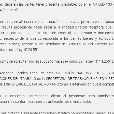
s, deberán las partes tener presente lo establecido en el Artículo 103 
 (t.o. 1976).
mismo, y en atención a la contribución empresarial prevista en la cláusu
 resulta procedente hacer saber a la entidad sindical receptora que
ser objeto de una administración especial, ser llevada y documen
o, respecto de la que corresponda a los demás bienes y fondos si
ente dichos, acorde a los términos del Artículo 4° del Decreto N°
tario de la Ley N° 23.551.
ismo se acreditan los recaudos formales exigidos por la Ley N° 14.250 (t.
 Asesoría Técnico Legal de esta DIRECCIÓN NACIONAL DE RELAC
CIONES DEL TRABAJO de la SECRETARÍA DE TRABAJO, EMPLEO Y SE
del MINISTERIO DE CAPITAL HUMANO tomó la intervención que le compet
r lo expuesto, corresponde dictar el pertinente acto administr
ación, de conformidad con los antecedentes mencionados.
 vez dictado el presente acto administrativo homologatorio, pasen las 