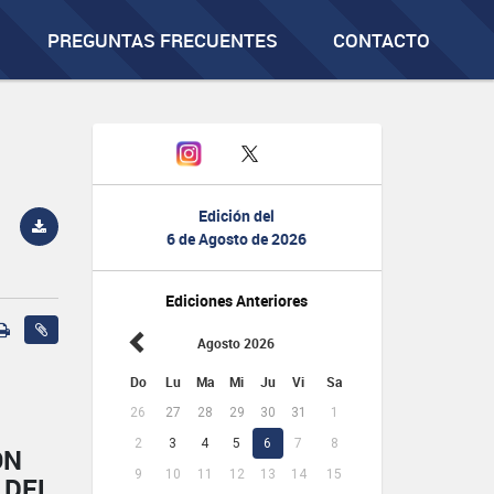
PREGUNTAS FRECUENTES
CONTACTO
Edición del
6 de Agosto de 2026
Ediciones Anteriores
Agosto 2026
Do
Lu
Ma
Mi
Ju
Vi
Sa
26
27
28
29
30
31
1
2
3
4
5
6
7
8
ÓN
9
10
11
12
13
14
15
 DEL