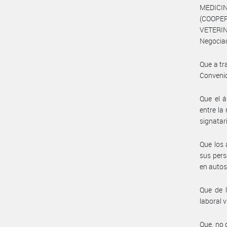
MEDICI
(COOP
VETERINA
Negociac
Que a tr
Convenio
Que el á
entre la
signatar
Que los 
sus pers
en autos
Que de l
laboral v
Que, no 