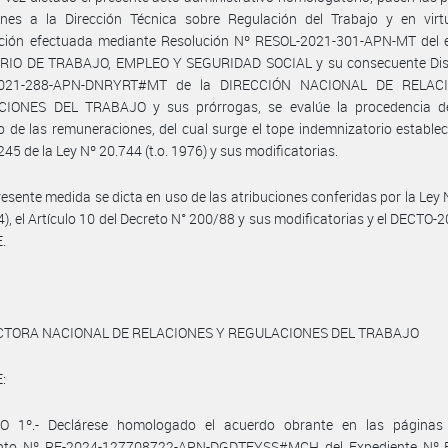
ones a la Dirección Técnica sobre Regulación del Trabajo y en virt
ación efectuada mediante Resolución Nº RESOL-2021-301-APN-MT del 
RIO DE TRABAJO, EMPLEO Y SEGURIDAD SOCIAL y su consecuente Dis
2021-288-APN-DNRYRT#MT de la DIRECCIÓN NACIONAL DE RELAC
IONES DEL TRABAJO y sus prórrogas, se evalúe la procedencia de 
 de las remuneraciones, del cual surge el tope indemnizatorio establec
245 de la Ley Nº 20.744 (t.o. 1976) y sus modificatorias.
resente medida se dicta en uso de las atribuciones conferidas por la Ley
04), el Artículo 10 del Decreto N° 200/88 y sus modificatorias y el DECTO-
.
CTORA NACIONAL DE RELACIONES Y REGULACIONES DEL TRABAJO
:
O 1º.- Declárese homologado el acuerdo obrante en las páginas
to Nº RE-2024-127708722-APN-DGDTEYSS#MCH del Expediente Nº 