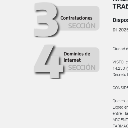
TRA
Dispo
DI-20
Ciudad 
VISTO e
14.250 (
Decreto 
CONSID
Que en 
Expedie
entre 
ARGENTI
FARMAC