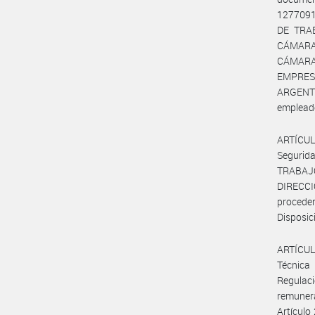
1277091
DE TRAB
CÁMARA
CÁMARA
EMPRES
ARGENTI
empleado
ARTÍCUL
Segurid
TRABAJ
DIRECC
procede
Disposic
ARTÍCULO
Técnica
Regulaci
remunera
Artículo