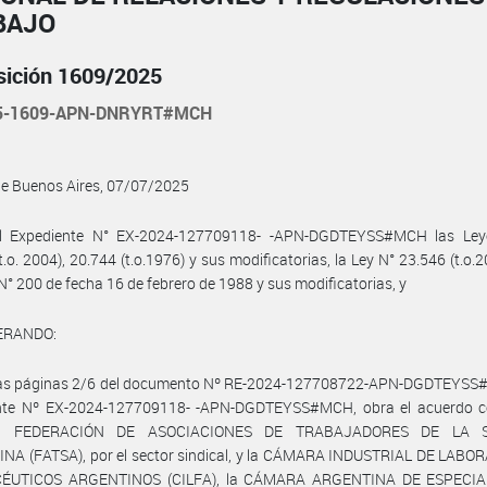
BAJO
sición 1609/2025
25-1609-APN-DNRYRT#MCH
de Buenos Aires, 07/07/2025
l Expediente N° EX-2024-127709118- -APN-DGDTEYSS#MCH las Ley
t.o. 2004), 20.744 (t.o.1976) y sus modificatorias, la Ley N° 23.546 (t.o.20
N° 200 de fecha 16 de febrero de 1988 y sus modificatorias, y
ERANDO:
las páginas 2/6 del documento Nº RE-2024-127708722-APN-DGDTEYSS
nte Nº EX-2024-127709118- -APN-DGDTEYSS#MCH, obra el acuerdo c
la FEDERACIÓN DE ASOCIACIONES DE TRABAJADORES DE LA 
NA (FATSA), por el sector sindical, y la CÁMARA INDUSTRIAL DE LABO
ÉUTICOS ARGENTINOS (CILFA), la CÁMARA ARGENTINA DE ESPECIA