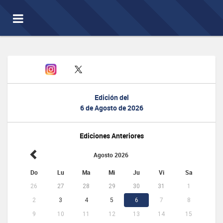
Toggle
navigation
Edición del
6 de Agosto de 2026
Ediciones Anteriores
Agosto 2026
Do
Lu
Ma
Mi
Ju
Vi
Sa
26
27
28
29
30
31
1
2
3
4
5
6
7
8
9
10
11
12
13
14
15