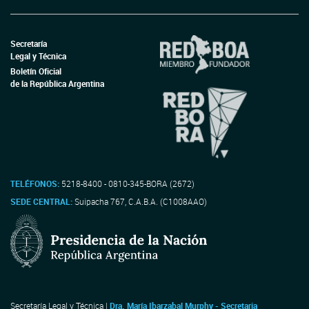
Secretaría
Legal y Técnica
Boletín Oficial
de la República Argentina
TELÉFONOS:
5218-8400 - 0810-345-BORA (2672)
SEDE CENTRAL:
Suipacha 767, C.A.B.A. (C1008AAO)
Secretaría Legal y Técnica |
Dra. María Ibarzabal Murphy - Secretaria