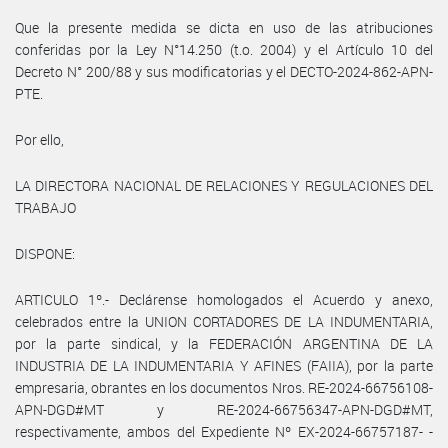
Que la presente medida se dicta en uso de las atribuciones
conferidas por la Ley N°14.250 (t.o. 2004) y el Artículo 10 del
Decreto N° 200/88 y sus modificatorias y el DECTO-2024-862-APN-
PTE.
Por ello,
LA DIRECTORA NACIONAL DE RELACIONES Y REGULACIONES DEL
TRABAJO
DISPONE:
ARTICULO 1º.- Declárense homologados el Acuerdo y anexo,
celebrados entre la UNION CORTADORES DE LA INDUMENTARIA,
por la parte sindical, y la FEDERACIÓN ARGENTINA DE LA
INDUSTRIA DE LA INDUMENTARIA Y AFINES (FAIIA), por la parte
empresaria, obrantes en los documentos Nros. RE-2024-66756108-
APN-DGD#MT y RE-2024-66756347-APN-DGD#MT,
respectivamente, ambos del Expediente Nº EX-2024-66757187- -