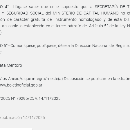
O 4°.- Hágase saber que en el supuesto que la SECRETARÍA DE 
 Y SEGURIDAD SOCIAL del MINISTERIO DE CAPITAL HUMANO no efe
ción de carácter gratuita del instrumento homologado y de esta Disp
á aplicable lo establecido en el tercer párrafo del Artículo 5° de la Ley 
).
 5°.- Comuníquese, publíquese, dése a la Dirección Nacional del Registro 
e.
ata Mentoro
/los Anexo/s que integra/n este(a) Disposición se publican en la edició
w.boletinoficial.gob.ar-
1/2025 N° 79295/25 v. 14/11/2025
e publicación 14/11/2025