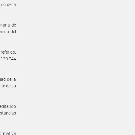
co de la
inaria de
enido del
eferido,
N° 20.744
dad de la
nte de su
reditando
stancias
normativa