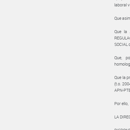
laboral v
Que asim
Que la
REGULA
SOCIAL 
Que, po
homolog
Que la p
(t.o. 20
APN-PTE
Por ello,
LA DIRE