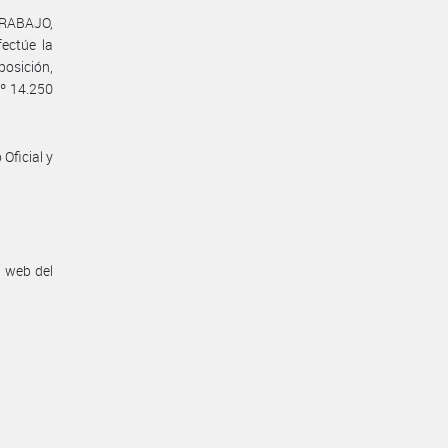
TRABAJO,
ctúe la
osición,
Nº 14.250
Oficial y
n web del