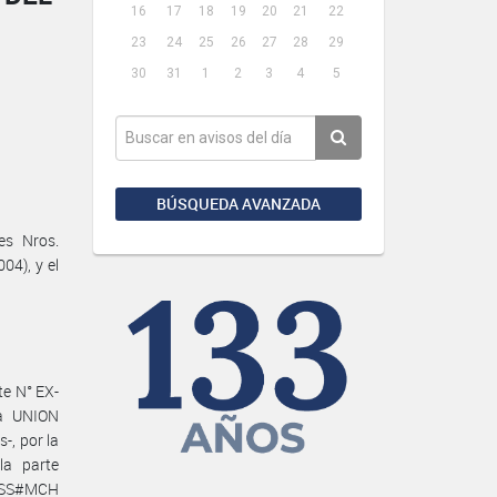
16
17
18
19
20
21
22
23
24
25
26
27
28
29
30
31
1
2
3
4
5
BÚSQUEDA AVANZADA
es Nros.
04), y el
e N° EX-
la UNION
, por la
la parte
EYSS#MCH