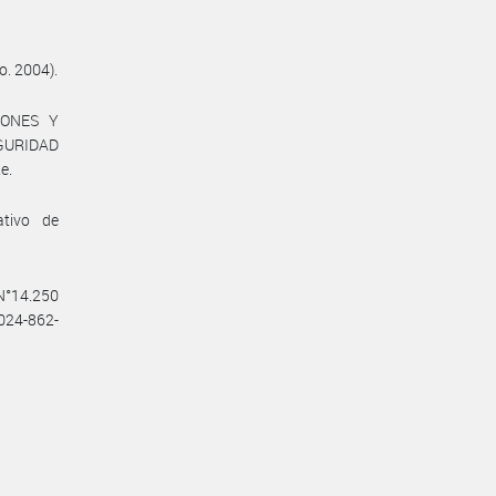
o. 2004).
IONES Y
GURIDAD
e.
ativo de
 N°14.250
2024-862-