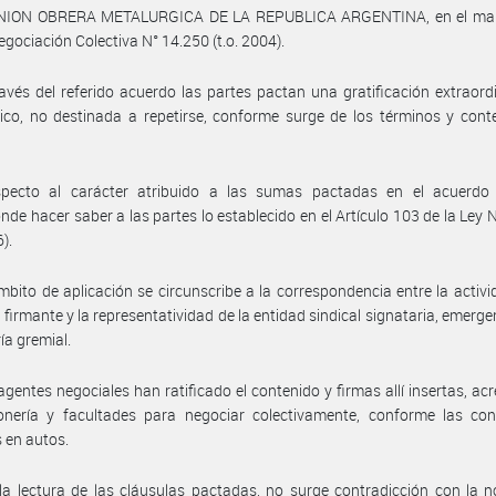
UNION OBRERA METALURGICA DE LA REPUBLICA ARGENTINA, en el mar
egociación Colectiva N° 14.250 (t.o. 2004).
avés del referido acuerdo las partes pactan una gratificación extraord
co, no destinada a repetirse, conforme surge de los términos y cont
specto al carácter atribuido a las sumas pactadas en el acuerdo r
nde hacer saber a las partes lo establecido en el Artículo 103 de la Ley 
6).
mbito de aplicación se circunscribe a la correspondencia entre la activi
firmante y la representatividad de la entidad sindical signataria, emerge
ía gremial.
agentes negociales han ratificado el contenido y firmas allí insertas, ac
onería y facultades para negociar colectivamente, conforme las con
 en autos.
la lectura de las cláusulas pactadas, no surge contradicción con la 