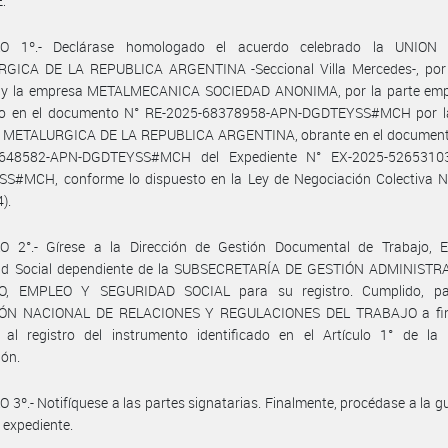
:
LO 1º.- Declárase homologado el acuerdo celebrado la UNION
GICA DE LA REPUBLICA ARGENTINA -Seccional Villa Mercedes-, por 
l, y la empresa METALMECANICA SOCIEDAD ANONIMA, por la parte emp
ado en el documento N° RE-2025-68378958-APN-DGDTEYSS#MCH por 
METALURGICA DE LA REPUBLICA ARGENTINA, obrante en el document
2648582-APN-DGDTEYSS#MCH del Expediente N° EX-2025-52653103
S#MCH, conforme lo dispuesto en la Ley de Negociación Colectiva N
4).
O 2°.- Gírese a la Dirección de Gestión Documental de Trabajo, 
ad Social dependiente de la SUBSECRETARÍA DE GESTIÓN ADMINISTR
O, EMPLEO Y SEGURIDAD SOCIAL para su registro. Cumplido, pa
IÓN NACIONAL DE RELACIONES Y REGULACIONES DEL TRABAJO a fin
 al registro del instrumento identificado en el Artículo 1° de la 
ión.
 3º.- Notifíquese a las partes signatarias. Finalmente, procédase a la g
 expediente.