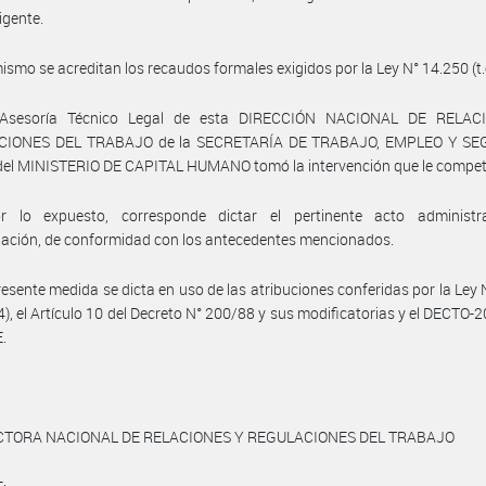
igente.
ismo se acreditan los recaudos formales exigidos por la Ley N° 14.250 (t.
 Asesoría Técnico Legal de esta DIRECCIÓN NACIONAL DE RELAC
CIONES DEL TRABAJO de la SECRETARÍA DE TRABAJO, EMPLEO Y SE
del MINISTERIO DE CAPITAL HUMANO tomó la intervención que le compet
r lo expuesto, corresponde dictar el pertinente acto administr
ación, de conformidad con los antecedentes mencionados.
resente medida se dicta en uso de las atribuciones conferidas por la Ley
04), el Artículo 10 del Decreto N° 200/88 y sus modificatorias y el DECTO-
.
CTORA NACIONAL DE RELACIONES Y REGULACIONES DEL TRABAJO