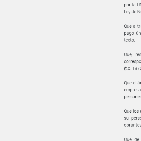
por la 
Ley de N
Que a tr
pago úni
texto.
Que, re
correspo
(t.o. 197
Que el á
empresa 
personer
Que los 
su pers
obrantes
Que, de 