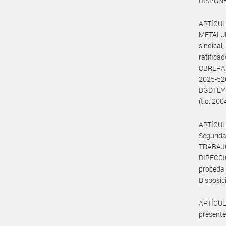
DISPONE
ARTÍCU
METALUR
sindica
ratific
OBRERA 
2025-5
DGDTEYS
(t.o. 200
ARTÍCUL
Segurid
TRABAJ
DIRECC
proceda
Disposic
ARTÍCULO
presente