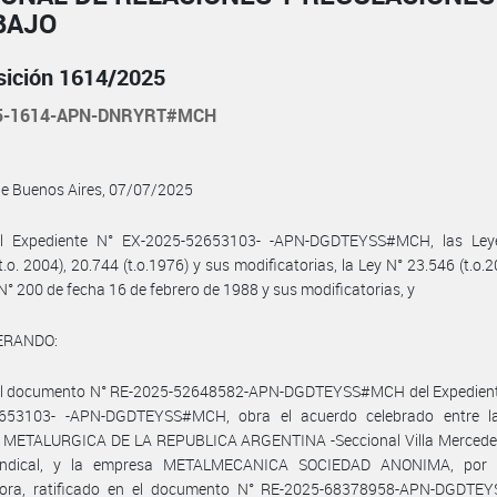
BAJO
sición 1614/2025
25-1614-APN-DNRYRT#MCH
de Buenos Aires, 07/07/2025
l Expediente N° EX­-2025-52653103- -APN-DGDTEYSS#MCH, las Ley
t.o. 2004), 20.744 (t.o.1976) y sus modificatorias, la Ley N° 23.546 (t.o.20
N° 200 de fecha 16 de febrero de 1988 y sus modificatorias, y
ERANDO:
el documento N° RE-2025-52648582-APN-DGDTEYSS#MCH del Expedient
653103- -APN-DGDTEYSS#MCH, obra el acuerdo celebrado entre 
METALURGICA DE LA REPUBLICA ARGENTINA -Seccional Villa Mercedes-
indical, y la empresa METALMECANICA SOCIEDAD ANONIMA, por 
ora, ratificado en el documento N° RE-2025-68378958-APN-DGDT