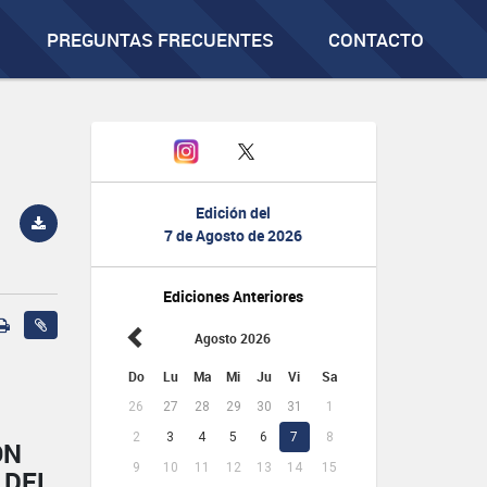
PREGUNTAS FRECUENTES
CONTACTO
Edición del
7 de Agosto de 2026
Ediciones Anteriores
Agosto 2026
Do
Lu
Ma
Mi
Ju
Vi
Sa
26
27
28
29
30
31
1
2
3
4
5
6
7
8
ÓN
9
10
11
12
13
14
15
 DEL