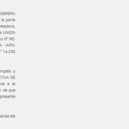
 OBRERA
la parte
leadora,
la UNION
o N° RE-
- -APN-
° 14.250
Empleo y
ATIVA DE
se a la
 de que
presente
uarda del