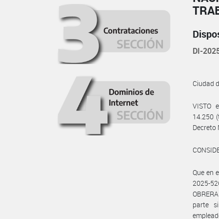
TRA
Dispo
DI-20
Ciudad 
VISTO e
14.250 (
Decreto 
CONSID
Que en 
2025-52
OBRERA 
parte s
emplead