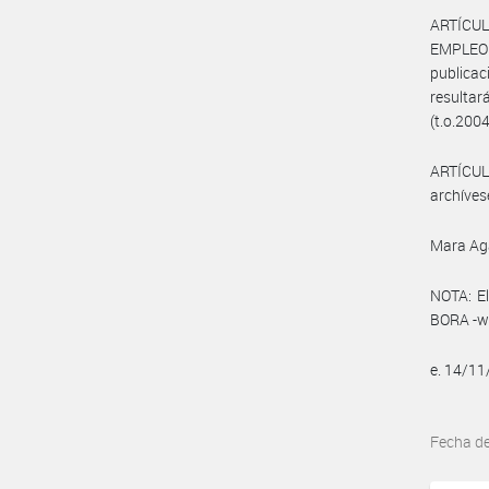
ARTÍCUL
EMPLEO
publica
resultar
(t.o.2004
ARTÍCULO
archíves
Mara Ag
NOTA: El
BORA -ww
e. 14/1
Fecha d