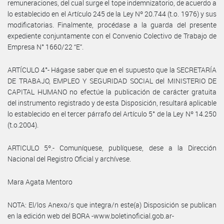
remuneraciones, del cual surge el tope indemnizatorio, de acuerdo a
lo establecido en el Artículo 245 de la Ley Nº 20.744 (t.o. 1976) y sus
modificatorias. Finalmente, procédase a la guarda del presente
expediente conjuntamente con el Convenio Colectivo de Trabajo de
Empresa N° 1660/22 “E”.
ARTÍCULO 4°- Hágase saber que en el supuesto que la SECRETARÍA
DE TRABAJO, EMPLEO Y SEGURIDAD SOCIAL del MINISTERIO DE
CAPITAL HUMANO no efectúe la publicación de carácter gratuita
del instrumento registrado y de esta Disposición, resultará aplicable
lo establecido en el tercer párrafo del Artículo 5° de la Ley Nº 14.250
(t.o.2004).
ARTICULO 5º.- Comuníquese, publíquese, dese a la Dirección
Nacional del Registro Oficial y archívese.
Mara Agata Mentoro
NOTA: El/los Anexo/s que integra/n este(a) Disposición se publican
en la edición web del BORA -www.boletinoficial.gob.ar-