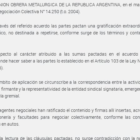
UNION OBRERA METALURGICA DE LA REPUBLICA ARGENTINA, en el mar
egociación Colectiva N° 14.250 (t.o. 2004).
avés del referido acuerdo las partes pactan una gratificación extraord
co, no destinada a repetirse, conforme surge de los términos y cont
specto al carácter atribuido a las sumas pactadas en el acuerdo r
nde hacer saber a las partes lo establecido en el Artículo 103 de la Ley 
6).
mbito de aplicación se circunscribe a la correspondencia entre la activi
firmante y la representatividad de la entidad sindical signataria, emerge
ía gremial.
agentes negociales han ratificado el contenido y firmas allí insertas, ac
onería y facultades para negociar colectivamente, conforme las con
 en autos.
la lectura de las cláusulas pactadas, no surge contradicción con la 