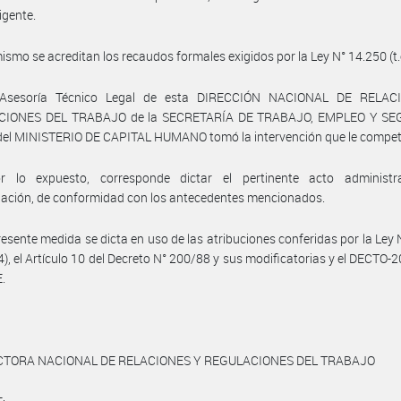
igente.
ismo se acreditan los recaudos formales exigidos por la Ley N° 14.250 (t.
 Asesoría Técnico Legal de esta DIRECCIÓN NACIONAL DE RELAC
CIONES DEL TRABAJO de la SECRETARÍA DE TRABAJO, EMPLEO Y SE
del MINISTERIO DE CAPITAL HUMANO tomó la intervención que le compet
r lo expuesto, corresponde dictar el pertinente acto administr
ación, de conformidad con los antecedentes mencionados.
resente medida se dicta en uso de las atribuciones conferidas por la Ley
04), el Artículo 10 del Decreto N° 200/88 y sus modificatorias y el DECTO-
.
CTORA NACIONAL DE RELACIONES Y REGULACIONES DEL TRABAJO