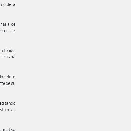
co de la
inaria de
enido del
eferido,
N° 20.744
dad de la
nte de su
reditando
stancias
normativa