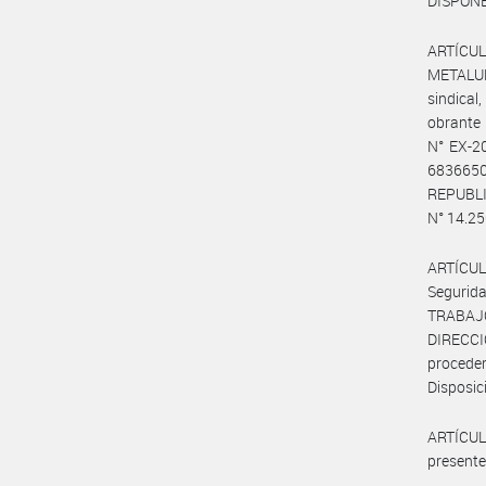
DISPONE
ARTÍCUL
METALUR
sindica
obrante
N° EX-2
683665
REPUBLI
N° 14.250
ARTÍCUL
Segurid
TRABAJ
DIRECC
procede
Disposic
ARTÍCULO
presente