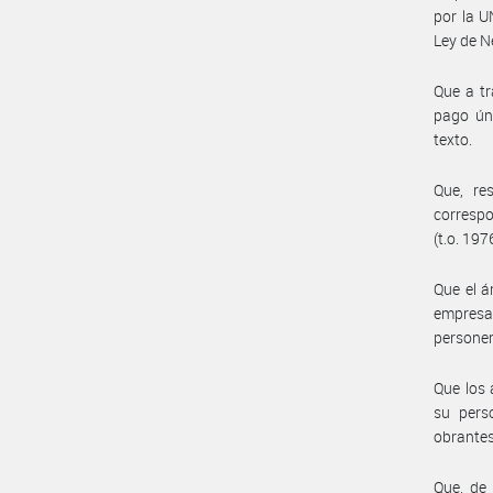
por la 
Ley de N
Que a tr
pago úni
texto.
Que, re
correspo
(t.o. 197
Que el á
empresa 
personer
Que los 
su pers
obrantes
Que, de 