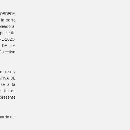
N OBRERA
la parte
leadora,
pediente
RE-2025-
A DE LA
olectiva
Empleo y
ATIVA DE
se a la
 fin de
presente
uarda del