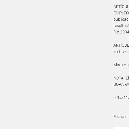
ARTÍCUL
EMPLEO
publica
resultar
(t.o.2004
ARTÍCULO
archíves
Mara Ag
NOTA: El
BORA -ww
e. 14/1
Fecha d