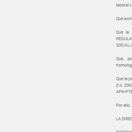
laboral v
Que asim
Que la
REGULA
SOCIAL 
Que, po
homolog
Que la p
(t.o. 20
APN-PTE
Por ello,
LA DIRE