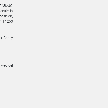
TRABAJO,
ctúe la
osición,
Nº 14.250
Oficial y
n web del