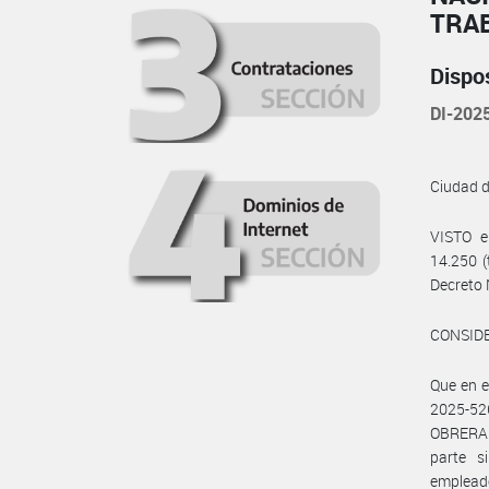
TRA
Dispo
DI-20
Ciudad 
VISTO e
14.250 (
Decreto 
CONSID
Que en 
2025-52
OBRERA 
parte s
emplead