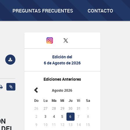
PREGUNTAS FRECUENTES
CONTACTO
Edición del
6 de Agosto de 2026
Ediciones Anteriores
Agosto 2026
Do
Lu
Ma
Mi
Ju
Vi
Sa
26
27
28
29
30
31
1
2
3
4
5
6
7
8
ÓN
9
10
11
12
13
14
15
 DEL