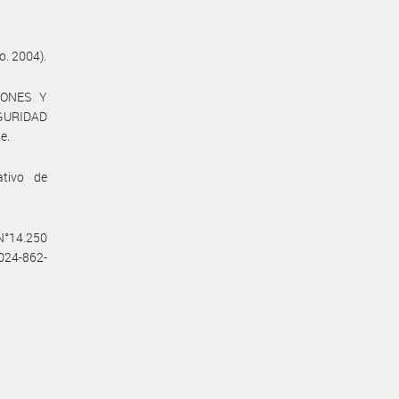
o. 2004).
IONES Y
GURIDAD
e.
ativo de
 N°14.250
2024-862-