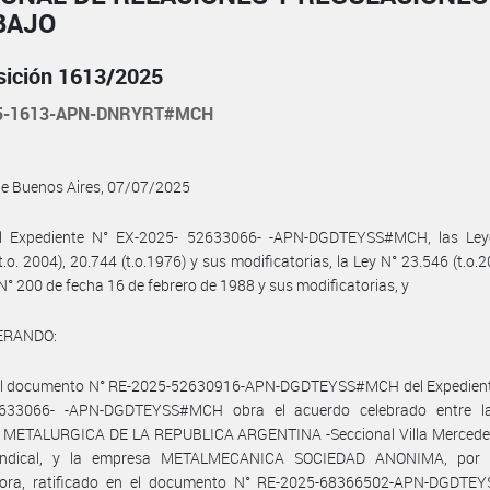
BAJO
sición 1613/2025
25-1613-APN-DNRYRT#MCH
de Buenos Aires, 07/07/2025
l Expediente N° EX-2025- 52633066- -APN-DGDTEYSS#MCH, las Ley
t.o. 2004), 20.744 (t.o.1976) y sus modificatorias, la Ley N° 23.546 (t.o.20
N° 200 de fecha 16 de febrero de 1988 y sus modificatorias, y
ERANDO:
el documento N° RE-2025-52630916-APN-DGDTEYSS#MCH del Expedient
633066- -APN-DGDTEYSS#MCH obra el acuerdo celebrado entre 
METALURGICA DE LA REPUBLICA ARGENTINA -Seccional Villa Mercedes-
indical, y la empresa METALMECANICA SOCIEDAD ANONIMA, por 
ora, ratificado en el documento N° RE-2025-68366502-APN-DGDT