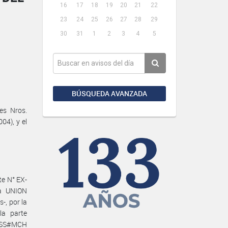
16
17
18
19
20
21
22
23
24
25
26
27
28
29
30
31
1
2
3
4
5
BÚSQUEDA AVANZADA
es Nros.
04), y el
e N° EX-
la UNION
, por la
la parte
EYSS#MCH