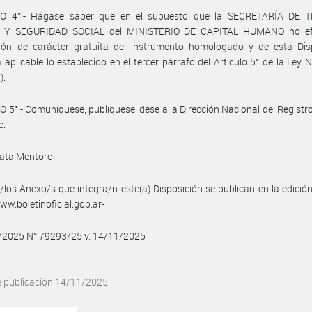
O 4°.- Hágase saber que en el supuesto que la SECRETARÍA DE 
 Y SEGURIDAD SOCIAL del MINISTERIO DE CAPITAL HUMANO no efe
ción de carácter gratuita del instrumento homologado y de esta Disp
á aplicable lo establecido en el tercer párrafo del Artículo 5° de la Ley 
).
 5°.- Comuníquese, publíquese, dése a la Dirección Nacional del Registro 
e.
ata Mentoro
/los Anexo/s que integra/n este(a) Disposición se publican en la edició
w.boletinoficial.gob.ar-
1/2025 N° 79293/25 v. 14/11/2025
e publicación 14/11/2025