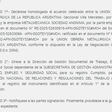
:
O 1º.- Declárese homologado el acuerdo celebrado entre la UNIO
GICA DE LA REPUBLICA ARGENTINA -Seccional Villa Mercedes-, por 
l, y la empresa METALMECANICA SOCIEDAD ANONIMA, por la parte emp
 en el documento N° RE-2025-52630916-APN-DGDTEYSS#MCH del Ex
025-52633066- -APN-DGDTEYSS#MCH, ratificado en el documento N° 
02-APN-DGDTEYSS#MCH por la UNION OBRERA METALURGIC
CA ARGENTINA, conforme lo dispuesto en la Ley de Negociación C
 (t.o. 2004).
O 2°.- Gírese a la Dirección de Gestión Documental de Trabajo, 
ad Social dependiente de la SUBSECRETARÍA DE GESTIÓN ADMINISTR
O, EMPLEO Y SEGURIDAD SOCIAL para su registro. Cumplido, pa
IÓN NACIONAL DE RELACIONES Y REGULACIONES DEL TRABAJO a
r al registro del instrumento identificado en el Artículo 1° de la 
ión.
 3º.- Notifíquese a las partes signatarias. Finalmente, procédase a la g
 expediente.