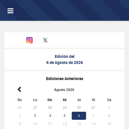
Toggle
navigation
Edición del
6 de Agosto de 2026
Ediciones Anteriores
Agosto 2026
Do
Lu
Ma
Mi
Ju
Vi
Sa
26
27
28
29
30
31
1
2
3
4
5
6
7
8
9
10
11
12
13
14
15