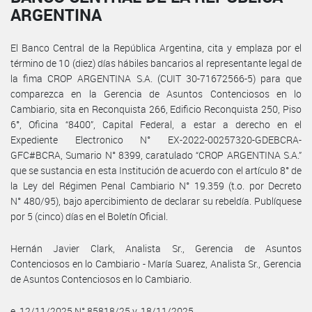
ARGENTINA
El Banco Central de la República Argentina, cita y emplaza por el
término de 10 (diez) días hábiles bancarios al representante legal de
la fima CROP ARGENTINA S.A. (CUIT 30-71672566-5) para que
comparezca en la Gerencia de Asuntos Contenciosos en lo
Cambiario, sita en Reconquista 266, Edificio Reconquista 250, Piso
6°, Oficina “8400”, Capital Federal, a estar a derecho en el
Expediente Electronico N° EX-2022-00257320-GDEBCRA-
GFC#BCRA, Sumario N° 8399, caratulado “CROP ARGENTINA S.A.”
que se sustancia en esta Institución de acuerdo con el artículo 8° de
la Ley del Régimen Penal Cambiario N° 19.359 (t.o. por Decreto
N° 480/95), bajo apercibimiento de declarar su rebeldía. Publíquese
por 5 (cinco) días en el Boletín Oficial.
Hernán Javier Clark, Analista Sr., Gerencia de Asuntos
Contenciosos en lo Cambiario - María Suarez, Analista Sr., Gerencia
de Asuntos Contenciosos en lo Cambiario.
e. 12/11/2025 N° 85818/25 v. 18/11/2025