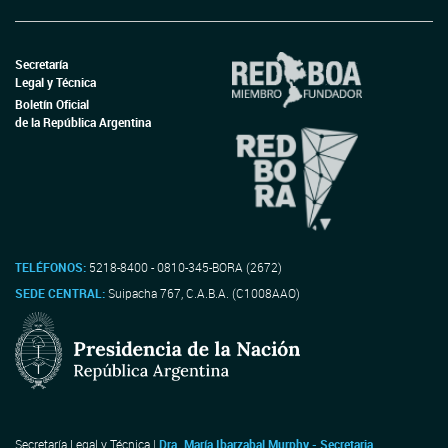
Secretaría
Legal y Técnica
Boletín Oficial
de la República Argentina
TELÉFONOS:
5218-8400 - 0810-345-BORA (2672)
SEDE CENTRAL:
Suipacha 767, C.A.B.A. (C1008AAO)
Secretaría Legal y Técnica |
Dra. María Ibarzabal Murphy - Secretaria