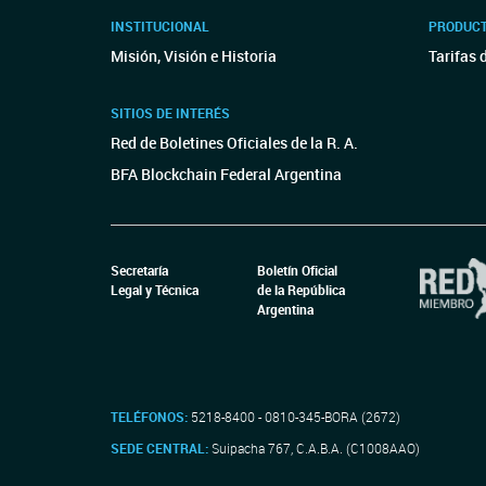
INSTITUCIONAL
PRODUCT
Misión, Visión e Historia
Tarifas 
SITIOS DE INTERÉS
Red de Boletines Oficiales de la R. A.
BFA Blockchain Federal Argentina
Secretaría
Boletín Oficial
Legal y Técnica
de la República
Argentina
TELÉFONOS:
5218-8400 - 0810-345-BORA (2672)
SEDE CENTRAL:
Suipacha 767, C.A.B.A. (C1008AAO)