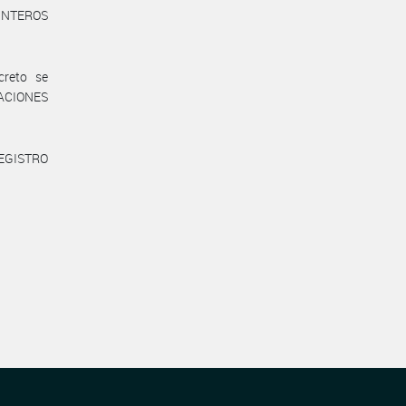
QUINTEROS
creto se
ELACIONES
REGISTRO