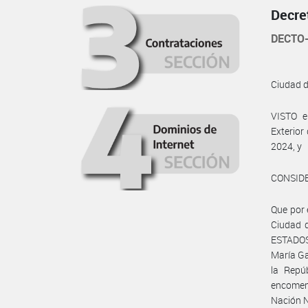
Decre
DECTO-
Ciudad 
VISTO e
Exterior
2024, y
CONSID
Que por 
Ciudad 
ESTADOS
María Ga
la Repú
encomend
Nación N