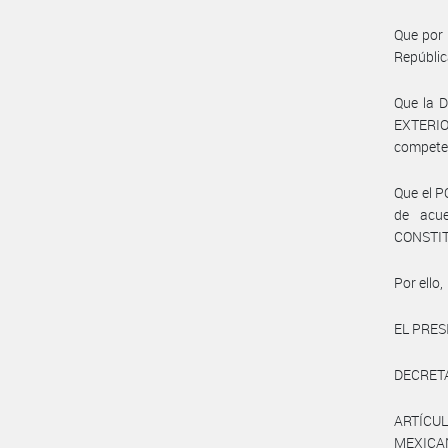
Que por 
Repúblic
Que la 
EXTERIO
compete
Que el P
de acue
CONSTI
Por ello,
EL PRES
DECRET
ARTÍCUL
MEXICAN