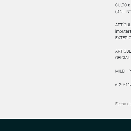
CULTO a 
(D.N.I. N
ARTÍCUL
imputará
EXTERIO
ARTÍCUL
OFICIAL 
MILEI - 
e. 20/1
Fecha d