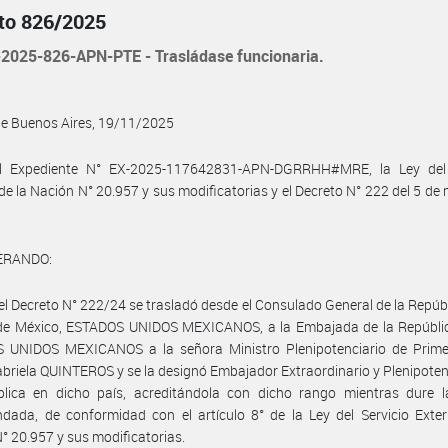
to 826/2025
2025-826-APN-PTE - Trasládase funcionaria.
de Buenos Aires, 19/11/2025
l Expediente N° EX-2025-117642831-APN-DGRRHH#MRE, la Ley del 
 de la Nación N° 20.957 y sus modificatorias y el Decreto N° 222 del 5 de
ERANDO:
el Decreto N° 222/24 se trasladó desde el Consulado General de la Repúbl
de México, ESTADOS UNIDOS MEXICANOS, a la Embajada de la Repúblic
 UNIDOS MEXICANOS a la señora Ministro Plenipotenciario de Prime
briela QUINTEROS y se la designó Embajador Extraordinario y Plenipoten
blica en dicho país, acreditándola con dicho rango mientras dure l
ada, de conformidad con el artículo 8° de la Ley del Servicio Exter
° 20.957 y sus modificatorias.