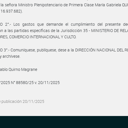
la señora Ministro Plenipotenciario de Primera Clase María Gabriela 
° 16.937.682).
O 2°.- Los gastos que demande el cumplimiento del presente de
n a las partidas específicas de la Jurisdicción 35 - MINISTERIO DE R
RES, COMERCIO INTERNACIONAL Y CULTO.
O 3°.- Comuníquese, publíquese, dese a la DIRECCIÓN NACIONAL DEL 
y archívese.
Pablo Quirno Magrane
1/2025 N° 88580/25 v. 20/11/2025
e publicación 20/11/2025