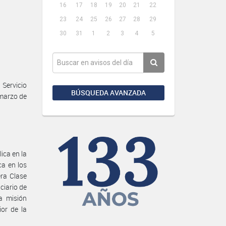
16
17
18
19
20
21
22
23
24
25
26
27
28
29
30
31
1
2
3
4
5
Servicio
BÚSQUEDA AVANZADA
 marzo de
ica en la
a en los
ra Clase
ciario de
a misión
ior de la