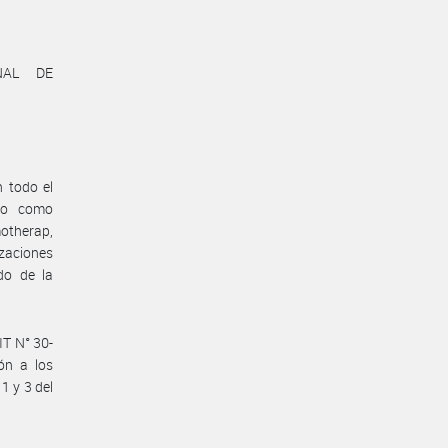
NAL DE
n todo el
ado como
otherap,
zaciones
do de la
IT N° 30-
ón a los
 1 y 3 del