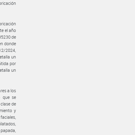
bricación
bricación
te el año
005230 de
en donde
/12/2024,
talla un
itida por
talla un
res a los
6 que se
 clase de
imiento y
 faciales,
latados,
 papada,