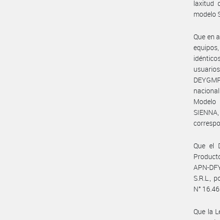
laxitud 
modelo 
Que en a
equipos,
idéntico
usuarios
DEYGMPS 
naciona
Modelo 
SIENNA,
correspo
Que el 
Product
APN-DFY
S.R.L., 
N° 16.46
Que la L