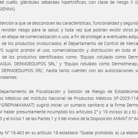
del cuello, glándulas sebáceas hipertróficas, con clase de riesgo II (s
SIENNA).
tención a que se desconocen las características, funcionalidad y segurid
 revisten riesgo para la salud; y toda vez que podrían existir otros 
s en etapa de comercialización o uso, a fin de proteger a eventuales adqu
 de los productos involucrados, el Departamento de Control de Merca
sugirió prohibir el uso, comercialización y distribución en todo el t
l de los productos identificados como: “Equipo rotulado como Derm
AQUA, DERMOEQUIPOS SRL.” y “Equipo rotulado como Dermotherap
 DERMOEQUIPOS SRL”, hasta tanto cuenten con las autorizaciones sa
ndientes.
Departamento de Fiscalización y Gestión de Riesgo de Establecimi
os Médicos del Instituto Nacional de Productos Médicos (IF-2025-11
GREPM#ANMAT) sugirió iniciar un sumario sanitario a la firma Derm
por haber presuntamente incumplido los artículos 2° y 19 incisos a) y b) 
3 y el inciso 1 de las Partes 1 y 3 del Anexo de la Disposición ANMAT N° 6
ey N° 16.463 en su artículo 19 establece: “Queda prohibido: a) La elabor