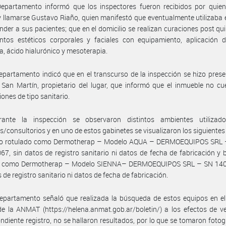
epartamento informó que los inspectores fueron recibidos por quien 
 llamarse Gustavo Riaño, quien manifestó que eventualmente utilizaba 
nder a sus pacientes; que en el domicilio se realizan curaciones post qui
ntos estéticos corporales y faciales con equipamiento, aplicación d
ca, ácido hialurónico y mesoterapia.
epartamento indicó que en el transcurso de la inspección se hizo presen
San Martín, propietario del lugar, que informó que el inmueble no c
iones de tipo sanitario.
ante la inspección se observaron distintos ambientes utiliza
s/consultorios y en uno de estos gabinetes se visualizaron los siguientes
po rotulado como Dermotherap – Modelo AQUA – DERMOEQUIPOS SRL 
7, sin datos de registro sanitario ni datos de fecha de fabricación y 
o como Dermotherap – Modelo SIENNA– DERMOEQUIPOS SRL – SN 14
s de registro sanitario ni datos de fecha de fabricación.
epartamento señaló que realizada la búsqueda de estos equipos en el
e la ANMAT (https://helena.anmat.gob.ar/boletin/) a los efectos de ver
ndiente registro, no se hallaron resultados, por lo que se tomaron fotog