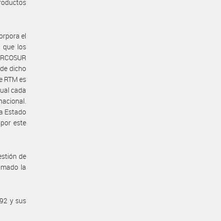
productos
orpora el
 que los
MERCOSUR
 de dicho
te RTM es
cual cada
nacional.
da Estado
 por este
estión de
omado la
/92 y sus