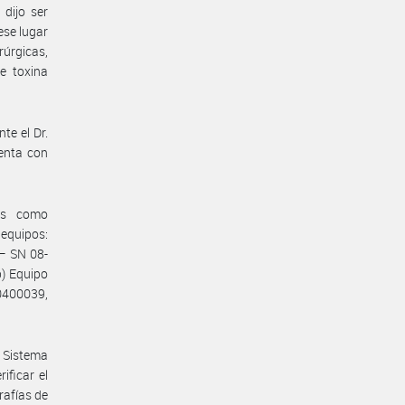
dijo ser
ese lugar
rúrgicas,
e toxina
te el Dr.
uenta con
dos como
 equipos:
– SN 08-
b) Equipo
0400039,
 Sistema
ificar el
rafías de