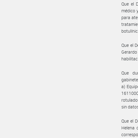
Que el D
médico y
para ate
tratamie
botulíni
Que el D
Gerardo 
habilitac
Que dur
gabinete
a) Equi
16110006
rotulad
sin dato
Que el D
Helena d
correspo