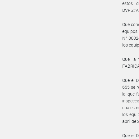
estos d
DVPS#ANM
Que cons
equipos 
N° 0002-
los equi
Que la 
FABRICA
Que el 
655 se r
la que f
inspecci
cuales n
los equi
abril de
Que el D