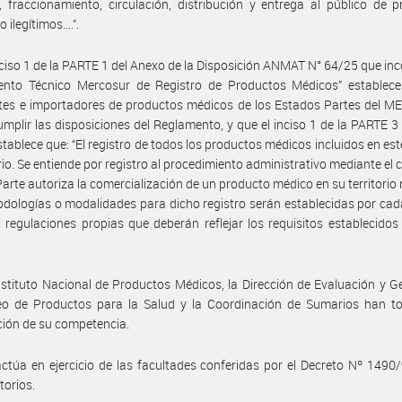
, fraccionamiento, circulación, distribución y entrega al público de 
 ilegítimos….”.
nciso 1 de la PARTE 1 del Anexo de la Disposición ANMAT N° 64/25 que inc
ento Técnico Mercosur de Registro de Productos Médicos” establece
ntes e importadores de productos médicos de los Estados Partes del 
mplir las disposiciones del Reglamento, y que el inciso 1 de la PARTE 3
tablece que: “El registro de todos los productos médicos incluidos en es
rio. Se entiende por registro al procedimiento administrativo mediante el 
arte autoriza la comercialización de un producto médico en su territorio 
dologías o modalidades para dicho registro serán establecidas por ca
 regulaciones propias que deberán reflejar los requisitos establecidos
nstituto Nacional de Productos Médicos, la Dirección de Evaluación y G
eo de Productos para la Salud y la Coordinación de Sumarios han t
ción de su competencia.
ctúa en ejercicio de las facultades conferidas por el Decreto Nº 1490
torios.