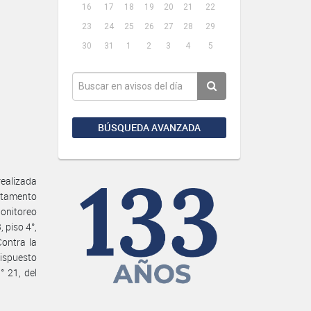
16
17
18
19
20
21
22
23
24
25
26
27
28
29
30
31
1
2
3
4
5
BÚSQUEDA AVANZADA
realizada
rtamento
Monitoreo
 piso 4°,
Contra la
dispuesto
° 21, del