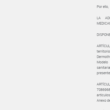
Por ello,
LA AD
MEDICA
DISPONE
ARTÍCULO
territo
Dermoth
Modelo 
sanitar
presente
ARTÍCULO
70869681
artículos
Anexo de