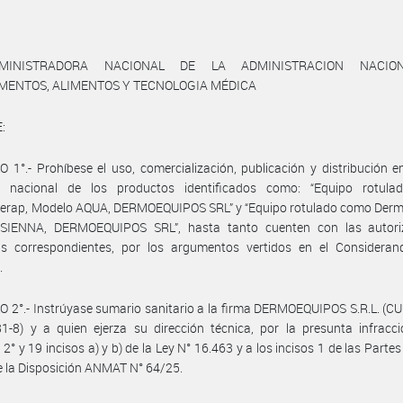
MINISTRADORA NACIONAL DE LA ADMINISTRACION NACIO
MENTOS, ALIMENTOS Y TECNOLOGIA MÉDICA
:
 1°.- Prohíbese el uso, comercialización, publicación y distribución e
rio nacional de los productos identificados como: “Equipo rotul
erap, Modelo AQUA, DERMOEQUIPOS SRL” y “Equipo rotulado como Derm
SIENNA, DERMOEQUIPOS SRL”, hasta tanto cuenten con las autori
ias correspondientes, por los argumentos vertidos en el Consideran
.
 2°.- Instrúyase sumario sanitario a la firma DERMOEQUIPOS S.R.L. (CU
-8) y a quien ejerza su dirección técnica, por la presunta infracci
 2° y 19 incisos a) y b) de la Ley N° 16.463 y a los incisos 1 de las Partes
 la Disposición ANMAT N° 64/25.