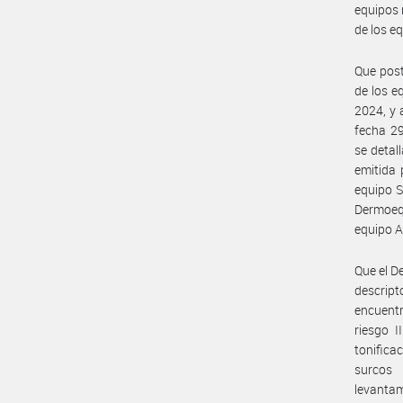
equipos 
de los e
Que post
de los e
2024, y 
fecha 2
se detal
emitida
equipo S
Dermoeq
equipo 
Que el D
descrip
encuentr
riesgo I
tonificac
surcos 
levanta