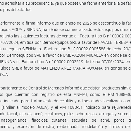
no acreditaría su procedencia, ya que posee una fecha anterior a la de fa
quipos detectados.
eriormente la firma informó que en enero de 2025 se descontinuó la fa
quipos AQUA y SIENNA, habiéndose comercializado estos equipos duran
adjuntó las siguientes facturas de venta: a.- Factura tipo B n° 00002-0
9/07/2024, emitida por Dermoequipos SRL a favor de FAVALE TERESA 
la un equipo SIENNA, b.- Factura tipo B n° 00002-0005588 de fecha 20
 por Dermoequipos SRL a favor de UMBRAZUN MICAELA en donde se de
IENNA y c.- Factura tipo A n° 00002-0002519 de fecha 07/06/2024, em
uipos SRL a favor de MATIENZO AÑEZ MARIA ROXANA, en donde se de
AQUA.
epartamento de Control de Mercado informó que existen productos simila
tos que cuentan con registro de esta ANMAT, como el PM 1088-3
a indicado para tratamiento de celulitis y adiposidades localizada con
I (similar al modelo AQUA), y el PM 1090-51 indicado para rejuvenec
ión facial, estrías, acné, cicatrices, pieles seborreicas, arrugas y surcos
nasogenianos, flaccidez cutánea, secuelas de acné, poros di
miento y expresión de rostro, reabsorción, modelación y firmeza de