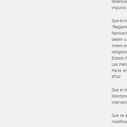
tenencia
impuros o
Que el i
“Reglam
fabrica
deben cu
Anexo es
obligato
Estado P
Las meto
Parte en
RTM”.
Que el I
Monitor
interven
Que se a
modifica