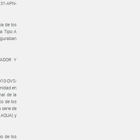
231-APN-
ia de los
ra Tipo A
iguraban
RTADOR Y
910-DVS-
unidad en
nal de la
to de los
 serie de
o AQUA) y
io de los