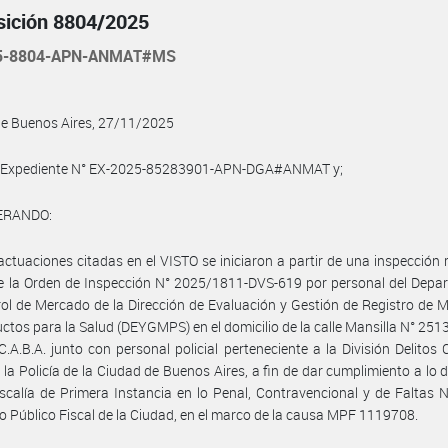
sición 8804/2025
25-8804-APN-ANMAT#MS
de Buenos Aires, 27/11/2025
l Expediente N° EX-2025-85283901-APN-DGA#ANMAT y;
ERANDO:
actuaciones citadas en el VISTO se iniciaron a partir de una inspección 
e la Orden de Inspección N° 2025/1811-DVS-619 por personal del Depa
ol de Mercado de la Dirección de Evaluación y Gestión de Registro de 
ctos para la Salud (DEYGMPS) en el domicilio de la calle Mansilla N° 2513,
C.A.B.A. junto con personal policial perteneciente a la División Delitos 
 la Policía de la Ciudad de Buenos Aires, a fin de dar cumplimiento a lo 
iscalía de Primera Instancia en lo Penal, Contravencional y de Faltas N
io Público Fiscal de la Ciudad, en el marco de la causa MPF 1119708.