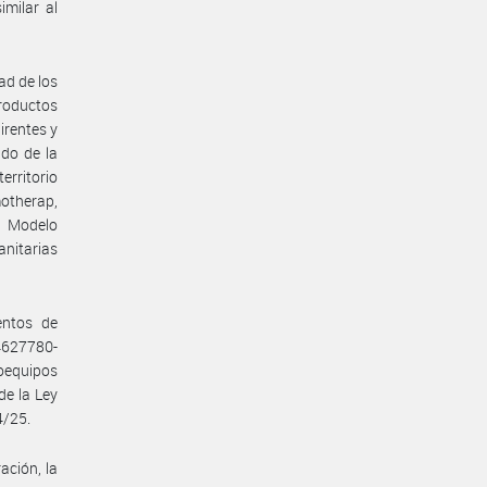
imilar al
ad de los
productos
irentes y
do de la
erritorio
otherap,
, Modelo
nitarias
entos de
4627780-
oequipos
de la Ley
4/25.
ación, la