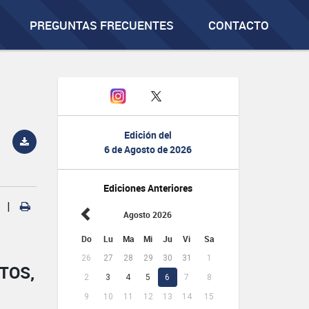
PREGUNTAS FRECUENTES
CONTACTO
Edición del
6 de Agosto de 2026
Ediciones Anteriores
|
Agosto 2026
Do
Lu
Ma
Mi
Ju
Vi
Sa
26
27
28
29
30
31
1
TOS,
2
3
4
5
6
7
8
9
10
11
12
13
14
15