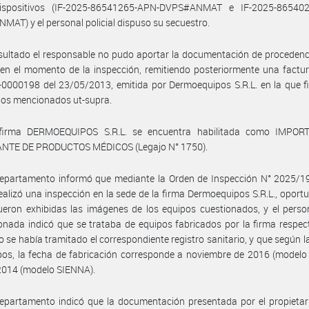
ispositivos (IF-2025-86541265-APN-DVPS#ANMAT e IF-2025-86540
AT) y el personal policial dispuso su secuestro.
ultado el responsable no pudo aportar la documentación de procedenc
en el momento de la inspección, remitiendo posteriormente una factu
0000198 del 23/05/2013, emitida por Dermoequipos S.R.L. en la que f
pos mencionados ut-supra.
firma DERMOEQUIPOS S.R.L. se encuentra habilitada como IMPO
NTE DE PRODUCTOS MÉDICOS (Legajo N° 1750).
Departamento informó que mediante la Orden de Inspección N° 2025/1
ealizó una inspección en la sede de la firma Dermoequipos S.R.L., oport
ueron exhibidas las imágenes de los equipos cuestionados, y el perso
onada indicó que se trataba de equipos fabricados por la firma respec
o se había tramitado el correspondiente registro sanitario, y que según la
pos, la fecha de fabricación corresponde a noviembre de 2016 (model
 2014 (modelo SIENNA).
epartamento indicó que la documentación presentada por el propietar