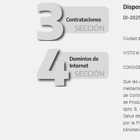
Dispo
DI-20
Ciudad 
VISTO e
CONSID
Que las 
mediant
de Contr
de Produ
dpto B, 
Salud de
por la F
Minister