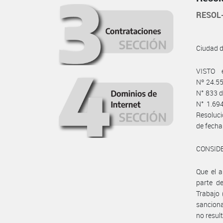
RESOL
Ciudad 
VISTO 
Nº 24.55
N° 833 d
N° 1.69
Resoluc
de fecha
CONSID
Que el a
parte d
Trabajo 
sanciona
no resul