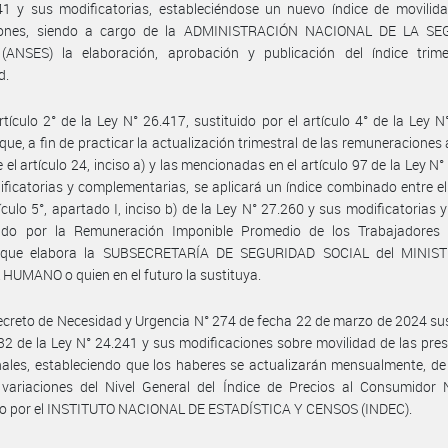
1 y sus modificatorias, estableciéndose un nuevo índice de movilida
iones, siendo a cargo de la ADMINISTRACIÓN NACIONAL DE LA S
(ANSES) la elaboración, aprobación y publicación del índice trime
d.
rtículo 2° de la Ley N° 26.417, sustituido por el artículo 4° de la Ley N
que, a fin de practicar la actualización trimestral de las remuneraciones 
e el artículo 24, inciso a) y las mencionadas en el artículo 97 de la Ley N
ficatorias y complementarias, se aplicará un índice combinado entre el
tículo 5°, apartado I, inciso b) de la Ley N° 27.260 y sus modificatorias y 
cido por la Remuneración Imponible Promedio de los Trabajadores 
 que elabora la SUBSECRETARÍA DE SEGURIDAD SOCIAL del MINIS
HUMANO o quien en el futuro la sustituya.
ecreto de Necesidad y Urgencia N° 274 de fecha 22 de marzo de 2024 sus
 32 de la Ley N° 24.241 y sus modificaciones sobre movilidad de las pre
nales, estableciendo que los haberes se actualizarán mensualmente, d
variaciones del Nivel General del Índice de Precios al Consumidor N
do por el INSTITUTO NACIONAL DE ESTADÍSTICA Y CENSOS (INDEC).