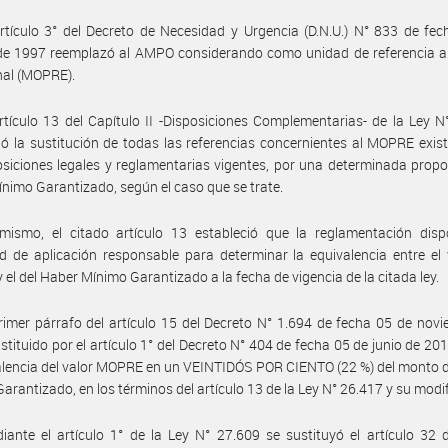
rtículo 3° del Decreto de Necesidad y Urgencia (D.N.U.) N° 833 de fe
de 1997 reemplazó al AMPO considerando como unidad de referencia a
nal (MOPRE).
rtículo 13 del Capítulo II -Disposiciones Complementarias- de la Ley N
ió la sustitución de todas las referencias concernientes al MOPRE exis
osiciones legales y reglamentarias vigentes, por una determinada propo
nimo Garantizado, según el caso que se trate.
imismo, el citado artículo 13 estableció que la reglamentación disp
d de aplicación responsable para determinar la equivalencia entre el 
el del Haber Mínimo Garantizado a la fecha de vigencia de la citada ley.
rimer párrafo del artículo 15 del Decreto N° 1.694 de fecha 05 de nov
stituido por el artículo 1° del Decreto N° 404 de fecha 05 de junio de 201
alencia del valor MOPRE en un VEINTIDÓS POR CIENTO (22 %) del monto 
arantizado, en los términos del artículo 13 de la Ley N° 26.417 y su modif
ante el artículo 1° de la Ley N° 27.609 se sustituyó el artículo 32 