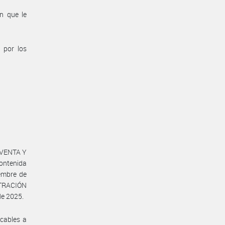
n que le
 por los
OVENTA Y
contenida
iembre de
STRACIÓN
e 2025.
icables a