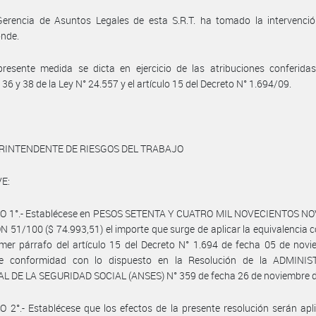
Gerencia de Asuntos Legales de esta S.R.T. ha tomado la intervenció
onde.
resente medida se dicta en ejercicio de las atribuciones conferidas
 36 y 38 de la Ley N° 24.557 y el artículo 15 del Decreto N° 1.694/09.
ERINTENDENTE DE RIESGOS DEL TRABAJO
E:
O 1°.- Establécese en PESOS SETENTA Y CUATRO MIL NOVECIENTOS N
 51/100 ($ 74.993,51) el importe que surge de aplicar la equivalencia 
imer párrafo del artículo 15 del Decreto N° 1.694 de fecha 05 de nov
e conformidad con lo dispuesto en la Resolución de la ADMINI
L DE LA SEGURIDAD SOCIAL (ANSES) N° 359 de fecha 26 de noviembre d
 2°.- Establécese que los efectos de la presente resolución serán apl