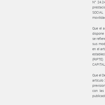
N° 24.24
prestac
SOCIAL 
movilida
Que el a
dispone 
se refier
sus modi
en el ar
estable
(RIPTE)
CAPITAL 
Que el D
artículo
previsio
con las 
publica