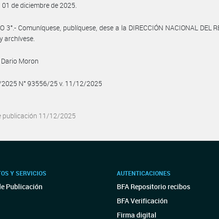
el 01 de diciembre de 2025.
O 3°.- Comuníquese, publíquese, dese a la DIRECCIÓN NACIONAL DEL 
y archívese.
 Dario Moron
2/2025 N° 93556/25 v. 11/12/2025
e publicación 11/12/2025
OS Y SERVICIOS
AUTENTICACIONES
de Publicación
BFA Repositorio recibos
BFA Verificación
Firma digital