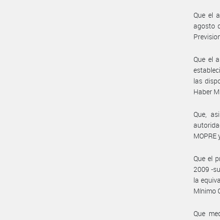
Que el a
agosto 
Previsio
Que el a
establec
las disp
Haber Mí
Que, as
autorida
MOPRE y 
Que el p
2009 -su
la equiv
Mínimo G
Que medi