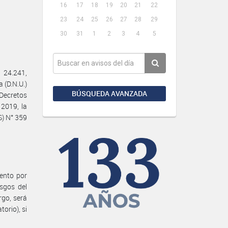
16
17
18
19
20
21
22
23
24
25
26
27
28
29
30
31
1
2
3
4
5
24.241,
 (D.N.U.)
BÚSQUEDA AVANZADA
 Decretos
2019, la
) N° 359
iento por
sgos del
rgo, será
orio), si