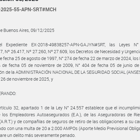
-2025-55-APN-SRT#MCH
de Buenos Aires, 09/12/2025
el Expediente EX-2018-49838257-APN-GAJYN#SRT, las Leyes N° 
7, Nº 26.417, Nº 27.260, Nº 27.609, los Decretos de Necesidad y Urgencia
e fecha 25 de agosto de 1997, N° 274 de fecha 22 de marzo de 2024, los
4 de fecha 05 de noviembre de 2009, N° 404 de fecha 05 de junio de 
ión de la ADMINISTRACIÓN NACIONAL DE LA SEGURIDAD SOCIAL (ANSES
 26 de noviembre de 2025, y
ERANDO:
rtículo 32, apartado 1 de la Ley N° 24.557 establece que el incumplim
e los Empleadores Autoasegurados (E.A.), de las Aseguradoras de Rie
(A.R.T.) y de compañías de seguros de retiro de las obligaciones a su ca
do con una multa de 20 a 2.000 AMPOs (Aporte Medio Previsional Obligat
tare un delito más severamente penado.