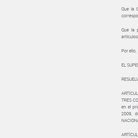
Que la 
corresp
Que la p
artículos
Por ello,
EL SUP
RESUELV
ARTÍCUL
TRES CON
en el pr
2009, d
NACIONA
ARTÍCULO