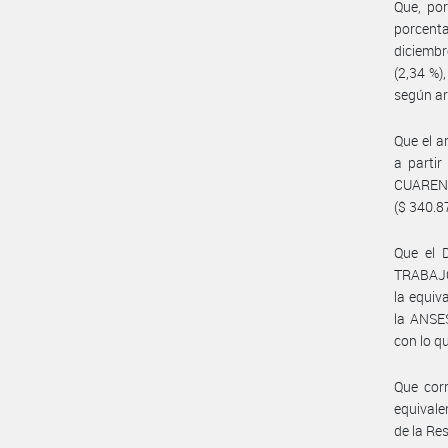
Que, po
porcent
diciemb
(2,34 %)
según ar
Que el a
a parti
CUAREN
($ 340.8
Que el 
TRABAJO 
la equiv
la ANSES
con lo qu
Que corr
equivale
de la Re