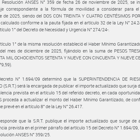
r Resolución ANSES N° 359 de fecha 26 de noviembre de 2025, se in
aje correspondiente a la fórmula de movilidad a considerar para e
re de 2025, siendo del DOS CON TREINTA Y CUATRO CENTÉSIMOS PO
, calculado conforme a la pauta fijada en el artículo 32 de la Ley N° 24.2
tículo 1° del Decreto de Necesidad y Urgencia N° 274/24-.
rtículo 1° de la misma resolución estableció el Haber Mínimo Garantizad
r del mes de diciembre de 2025, fijándolo en la suma de PESOS TRE
TA MIL OCHOCIENTOS SETENTA Y NUEVE CON CINCUENTA Y NUEVE C
79,59).
Decreto N° 1.694/09 determinó que la SUPERINTENDENCIA DE RIE
(S.R.T.) será la encargada de publicar el importe actualizado que surja d
alencia prevista en el artículo 15 del referido decreto, en cada oportunid
 proceda a actualizar el monto del Haber Mínimo Garantizado, de con
e prevé en el artículo 8° de la Ley N° 26.417.
esponde que la S.R.T. publique el importe actualizado que surge de a
ncia prevista en el primer párrafo del artículo 15 del Decreto N° 1.694/09,
solución ANSES N° 359/25.