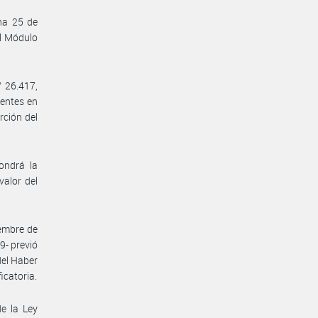
cha 25 de
l Módulo
° 26.417,
tentes en
rción del
ondrá la
valor del
iembre de
9- previó
del Haber
icatoria.
de la Ley