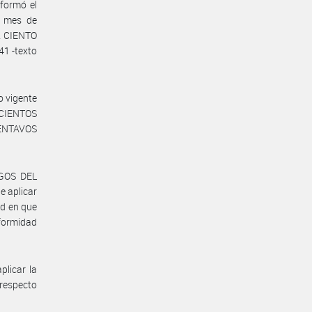
formó el
l mes de
R CIENTO
41 -texto
o vigente
SCIENTOS
ENTAVOS
SGOS DEL
e aplicar
ad en que
formidad
plicar la
 respecto