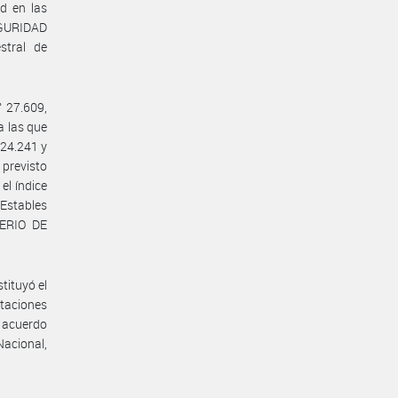
d en las
EGURIDAD
stral de
° 27.609,
a las que
° 24.241 y
 previsto
el índice
Estables
TERIO DE
tituyó el
staciones
e acuerdo
acional,