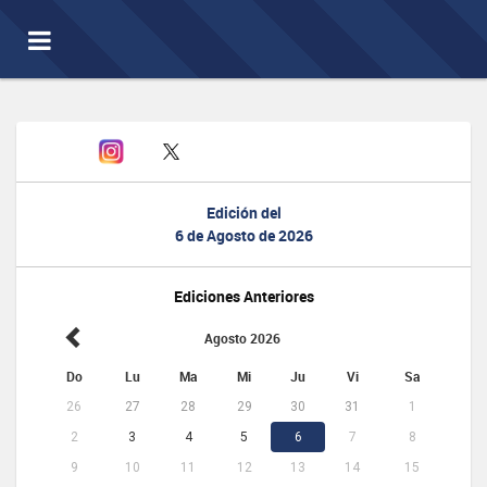
Toggle
navigation
Edición del
6 de Agosto de 2026
Ediciones Anteriores
Agosto 2026
Do
Lu
Ma
Mi
Ju
Vi
Sa
26
27
28
29
30
31
1
2
3
4
5
6
7
8
9
10
11
12
13
14
15