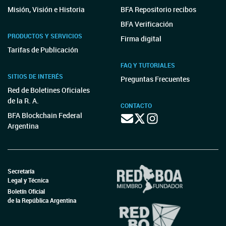
Misión, Visión e Historia
BFA Repositorio recibos
BFA Verificación
PRODUCTOS Y SERVICIOS
Firma digital
Tarifas de Publicación
FAQ Y TUTORIALES
SITIOS DE INTERÉS
Preguntas Frecuentes
Red de Boletines Oficiales
de la R. A.
CONTACTO
BFA Blockchain Federal
Argentina
Secretaría
Legal y Técnica
Boletín Oficial
de la República Argentina