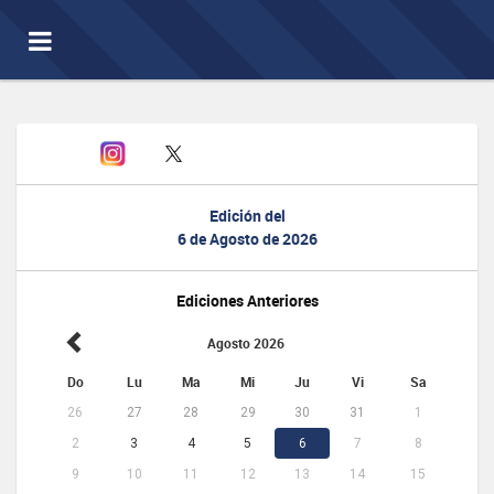
Toggle
navigation
Edición del
6 de Agosto de 2026
Ediciones Anteriores
Agosto 2026
Do
Lu
Ma
Mi
Ju
Vi
Sa
26
27
28
29
30
31
1
2
3
4
5
6
7
8
9
10
11
12
13
14
15