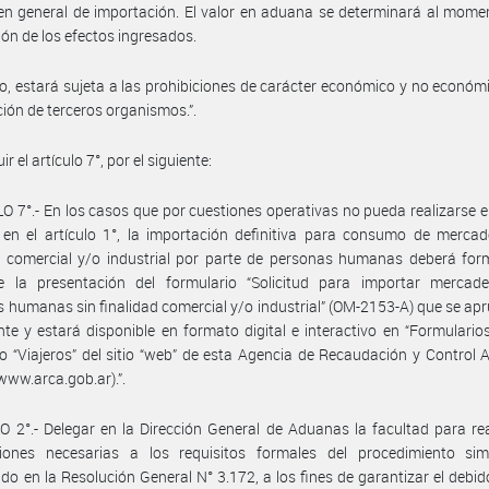
en general de importación. El valor en aduana se determinará al mome
ción de los efectos ingresados.
, estará sujeta a las prohibiciones de carácter económico y no económi
ción de terceros organismos.”.
uir el artículo 7°, por el siguiente:
O 7°.- En los casos que por cuestiones operativas no pueda realizarse el
 en el artículo 1°, la importación definitiva para consumo de mercad
d comercial y/o industrial por parte de personas humanas deberá for
e la presentación del formulario “Solicitud para importar mercade
 humanas sin finalidad comercial y/o industrial” (OM-2153-A) que se ap
nte y estará disponible en formato digital e interactivo en “Formularios
io “Viajeros” del sitio “web” de esta Agencia de Recaudación y Control
/www.arca.gob.ar).”.
 2°.- Delegar en la Dirección General de Aduanas la facultad para rea
iones necesarias a los requisitos formales del procedimiento simp
ido en la Resolución General N° 3.172, a los fines de garantizar el debid