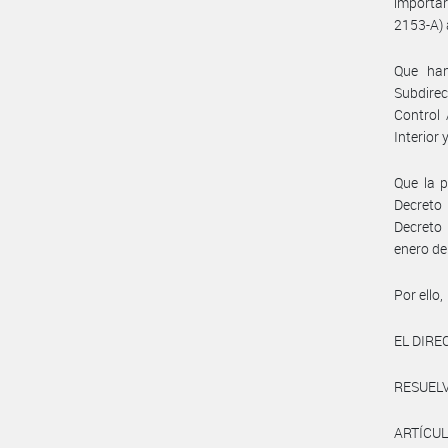
importar
2153-A) a
Que han
Subdirec
Control
Interior
Que la p
Decreto 
Decreto 
enero de
Por ello,
EL DIRE
RESUELV
ARTÍCULO