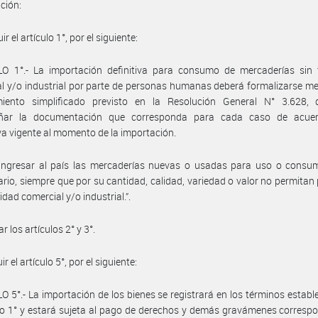
ción:
uir el artículo 1°, por el siguiente:
LO 1°.- La importación definitiva para consumo de mercaderías sin f
l y/o industrial por parte de personas humanas deberá formalizarse me
miento simplificado previsto en la Resolución General N° 3.628, 
ar la documentación que corresponda para cada caso de acue
a vigente al momento de la importación.
ingresar al país las mercaderías nuevas o usadas para uso o consu
ario, siempre que por su cantidad, calidad, variedad o valor no permitan
idad comercial y/o industrial.”.
r los artículos 2° y 3°.
uir el artículo 5°, por el siguiente:
O 5°.- La importación de los bienes se registrará en los términos establ
ulo 1° y estará sujeta al pago de derechos y demás gravámenes corresp