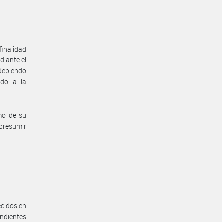
inalidad
diante el
debiendo
rdo a la
mo de su
 presumir
ecidos en
ondientes