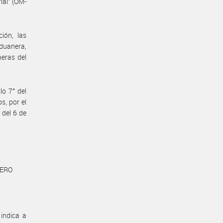
ial” (OM-
ión, las
Aduanera,
eras del
lo 7° del
s, por el
 del 6 de
NERO
indica a