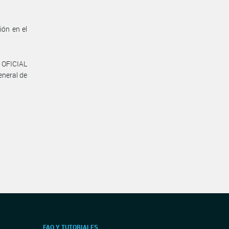
ión en el
 OFICIAL
eneral de
FAQ Y TUTORIALES