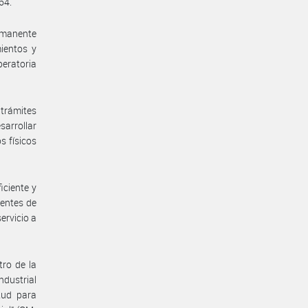
64.
rmanente
mientos y
eratoria
trámites
arrollar
s físicos
iciente y
entes de
ervicio a
tro de la
ndustrial
tud para