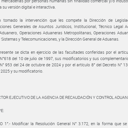
 mercaderías por personas humanas sin finalidad comercial y/o industr
 su versión digital e interactiva.
 tomado la intervención que les compete la Dirección de Legislac
ciones Generales de Asuntos Jurídicos, Institucional, Técnico Legal 
 Aduanero, Operaciones Aduaneras Metropolitanas, Operaciones Aduan
 y Sistemas y Telecomunicaciones, y la Dirección General de Aduanas.
resente se dicta en ejercicio de las facultades conferidas por el artícu
N°618 del 10 de julio de 1997, sus modificatorios y sus complementario
N° 953 del 24 de octubre de 2024 y por el artículo 8° del Decreto N° 13
 2025 y su modificatorio.
CTOR EJECUTIVO DE LA AGENCIA DE RECAUDACIÓN Y CONTROL ADUA
E:
 1°.- Modificar la Resolución General N° 3.172, en la forma que se 