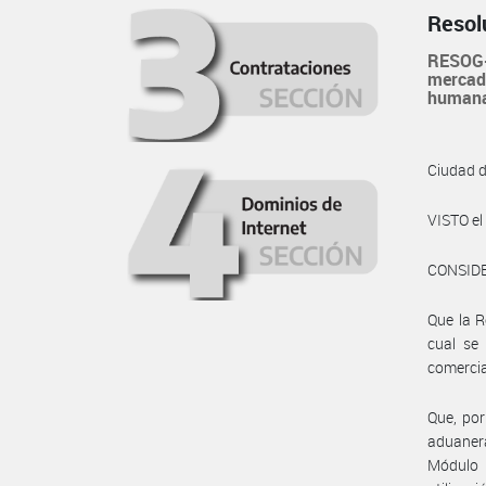
Resol
RESOG-
mercade
humanas
Ciudad 
VISTO e
CONSID
Que la R
cual se 
comercia
Que, por
aduanera
Módulo 