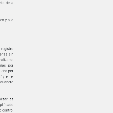
nto de la
co y a la
 registro
erías sin
malizarse
rías por
rueba por
” y en el
 Aduanero
lizar las
lificado
o control