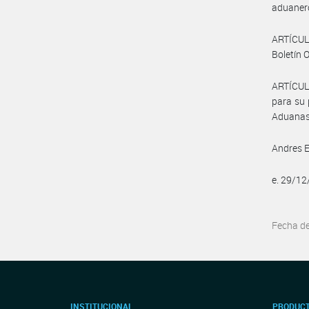
aduanero
ARTÍCULO
Boletín O
ARTÍCUL
para su 
Aduanas 
Andres 
e. 29/1
Fecha d
INSTITUCIONAL
PRODUCT