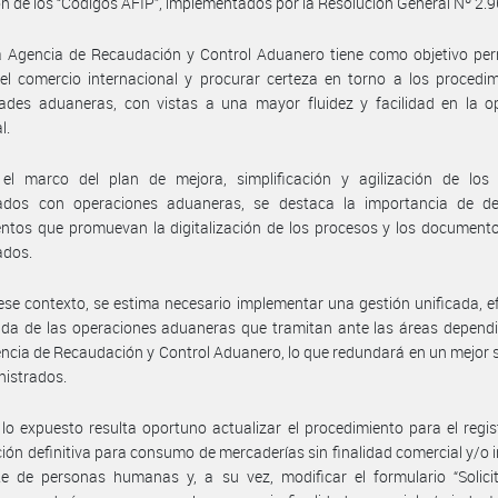
ión de los “Códigos AFIP”, implementados por la Resolución General Nº 2.9
a Agencia de Recaudación y Control Aduanero tiene como objetivo pe
r el comercio internacional y procurar certeza en torno a los procedi
ades aduaneras, con vistas a una mayor fluidez y facilidad en la op
l.
el marco del plan de mejora, simplificación y agilización de los 
nados con operaciones aduaneras, se destaca la importancia de des
ntos que promuevan la digitalización de los procesos y los documento
ados.
ese contexto, se estima necesario implementar una gestión unificada, ef
da de las operaciones aduaneras que tramitan ante las áreas dependi
ncia de Recaudación y Control Aduanero, lo que redundará en un mejor s
nistrados.
lo expuesto resulta oportuno actualizar el procedimiento para el regis
ión definitiva para consumo de mercaderías sin finalidad comercial y/o i
te de personas humanas y, a su vez, modificar el formulario “Solici