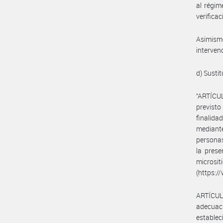
al régim
verifica
Asimismo
interven
d) Sustit
“ARTÍCUL
previsto
finalida
mediant
personas
la prese
microsit
(https:/
ARTÍCULO
adecuac
establec