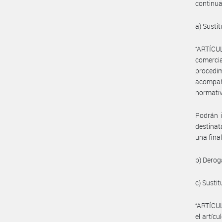
continua
a) Sustit
“ARTÍCU
comercia
procedi
acompañ
normativ
Podrán 
destinat
una final
b) Deroga
c) Sustit
“ARTÍCUL
el artíc