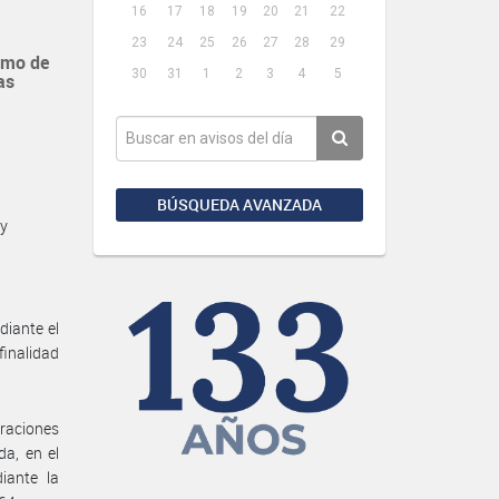
16
17
18
19
20
21
22
23
24
25
26
27
28
29
umo de
30
31
1
2
3
4
5
as
BÚSQUEDA AVANZADA
 y
diante el
inalidad
araciones
da, en el
iante la