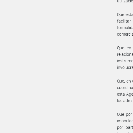
utilizac
Que est
facilita
formalid
comercia
Que en 
relacio
instrume
involucr
Que, en 
coordina
esta Age
los admi
Que por 
importac
por par