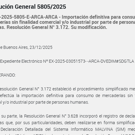
ución General 5805/2025
2025-5805-E-ARCA-ARCA - Importación definitiva para cons
rías sin finalidad comercial y/o industrial por parte de person
. Resolución General N° 3.172. Su modificación.
de Buenos Aires, 23/12/2025
l Expediente Electrónico Nº EX-2025-03051573- -ARCA-DVEDIM#SDGTLA
ERANDO:
esolución General N° 3.172 estableció el procedimiento simplificado me
efectúa la importación definitiva para consumo de mercaderías sin f
l y/o industrial por parte de personas humanas.
 su parte, la Resolución General N° 3.628 incorporó el registro de decl
s que, por sus particularidades, deben realizarse en forma simplifica
Declaración Detallada del Sistema Informático MALVINA (SIM) med