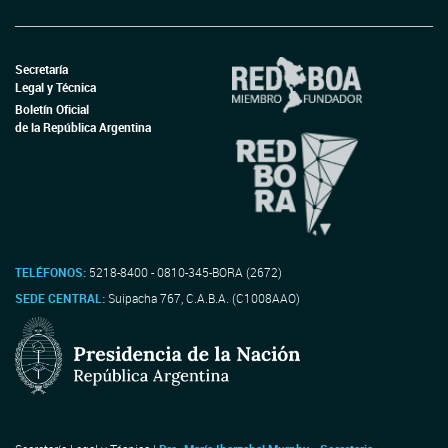
Secretaría
Legal y Técnica
Boletín Oficial
de la República Argentina
TELÉFONOS:
5218-8400 - 0810-345-BORA (2672)
SEDE CENTRAL:
Suipacha 767, C.A.B.A. (C1008AAO)